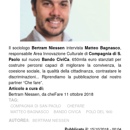
Il sociologo
Bertram Niessen
intervista
Matteo Bagnasco
,
responsabile Area Innovazione Culturale di
Compagnia di S.
Paolo
sul nuovo
Bando CiviCa
. 650mila euro stanziati per
costruire percorsi capaci di migliorare la convivenza, la
coesione sociale, la qualità della cittadinanza, contrastare le
discriminazioni... Riprendiamo la pubblicazione dal nostro
partner “Che fare”.
Articolo a cura di:
Bertram Niessen, da cheFare 11 ottobre 2018
TAG:
COMPAGNIA DI SAN PAOLO
CHEFARE
MATTEO BAGNASCO
BANDO CIVICA
POLO DEL '900
AUTORE/I:
BERTRAM NIESSEN
Pubblicato il:
15/10/2018 - 00:04