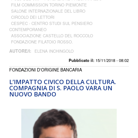
FILM COMMISSION TORINO PIEMONTE
SALONE INTERNAZIONALE DEL LIBRO
CIRCOLO DEI LETTORI
CESPEC - CENTRO STUDI SUL PENSIERO
CONTEMPORANEO
ASSOCIAZIONE CASTELLO DEL ROCCOLO
FONDAZIONE FILATOIO ROSSO.
AUTORE/I:
ELENA INCHINGOLO
Pubblicato il:
15/11/2018 - 08:02
FONDAZIONI D'ORIGINE BANCARIA
L’IMPATTO CIVICO DELLA CULTURA.
COMPAGNIA DI S. PAOLO VARA UN
NUOVO BANDO