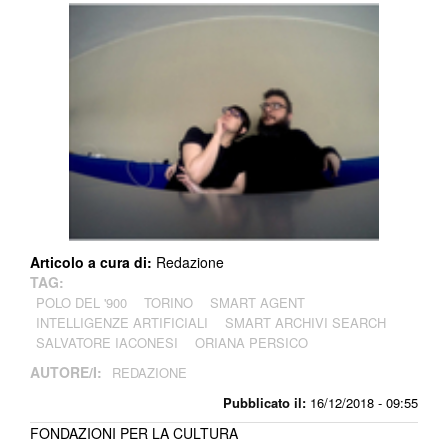
Articolo a cura di:
Redazione
TAG:
POLO DEL '900
TORINO
SMART AGENT
INTELLIGENZE ARTIFICIALI
SMART ARCHIVI SEARCH
SALVATORE IACONESI
ORIANA PERSICO
AUTORE/I:
REDAZIONE
Pubblicato il:
16/12/2018 - 09:55
FONDAZIONI PER LA CULTURA