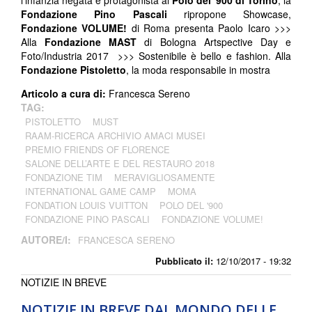
l’infanzia negata è protagonista al
Polo del '900 di Torino
, la
Fondazione Pino Pascali
ripropone Showcase,
Fondazione VOLUME!
di Roma presenta Paolo Icaro >>>
Alla
Fondazione MAST
di Bologna Artspective Day e
Foto/Industria 2017 >>> Sostenibile è bello e fashion. Alla
Fondazione Pistoletto
, la moda responsabile in mostra
Articolo a cura di:
Francesca Sereno
TAG:
PISTOLETTO
MUST
RAAM-RICERCA ARCHIVIO AMACI MUSEI
PREMIO FRIENDS OF FLORENCE
SALONE DELL’ARTE E DEL RESTAURO 2018
FONDAZIONE TIM
MERAVIGLIOSAMENTE
INTERNATIONAL GAME CAMP
MOMA
FONDATION LOUIS VUITTON
POLO DEL '900
FONDAZIONE PINO PASCALI
FONDAZIONE VOLUME!
AUTORE/I:
FRANCESCA SERENO
Pubblicato il:
12/10/2017 - 19:32
NOTIZIE IN BREVE
NOTIZIE IN BREVE DAL MONDO DELLE