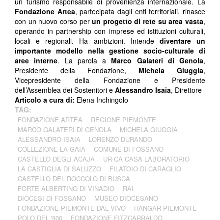
un turismo responsabile di provenienza internazionale. La
Fondazione Artea
, partecipata dagli enti territoriali, rinasce
con un nuovo corso per
un progetto di rete su area vasta
,
operando in partnership con imprese ed istituzioni culturali,
locali e regionali. Ha ambizioni. Intende
diventare un
importante modello nella gestione socio-culturale di
aree interne
. La parola a
Marco Galateri di Genola
,
Presidente della Fondazione,
Michela Giuggia
,
Vicepresidente della Fondazione e Presidente
dell’Assemblea dei Sostenitori e
Alessandro Isaia
, Direttore
Articolo a cura di:
Elena Inchingolo
TAG:
FONDAZIONE ARTEA
REGIONE PIEMONTE
MARCO GALATERI DI GENOLA
MICHELA GIUGGIA
ALESSANDRO ISAIA
LORENZO DURANDO
COLLEZIONE LA GAIA
COMUNE DI FOSSANO
CASTELLO DEGLI ACAJA
UR-CA CASA LABORATORIO
LA CASTIGLIA DI SALUZZO
FILATOIO DI CARAGLIO
CASTELLO DEL ROCCOLO DI BUSCA
FORTE ALBERTINO DI VINADIO
RAI
DIOCESI DI FOSSANO
MUSEO DIOCESANO
FONDAZIONE PIEMONTE DAL VIVO
HANGAR PIEMONTE
POLO DEL '900
FONDAZIONE FITZCARRALDO