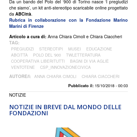
Da un bando del Polo del ‘900 di Torino nasce ‘I pregiudizi
che siamo’, un kit anti-stereotipo scaricabile online progettato
da
ABCittà
.
Rubrica in collaborazione con la Fondazione Marino
Marini di Firenze
Articolo a cura di:
Anna Chiara Cimoli e Chiara Ciaccheri
TAG:
PREGIUDIZI
STEREOTIPI
MUSEI
EDUCAZIONE
ABCITTÀ
POLO DEL '900
TWLETTERATURA
COOPERATIVA LIBERITUTTI
BAGNI DI VIA AGLIÈ
VENTOTENE
CSP_INNOVAZIONECIVICA
AUTORE/I:
ANNA CHIARA CIMOLI
CHIARA CIACCHERI
Pubblicato il:
15/10/2018 - 00:03
NOTIZIE
NOTIZIE IN BREVE DAL MONDO DELLE
FONDAZIONI