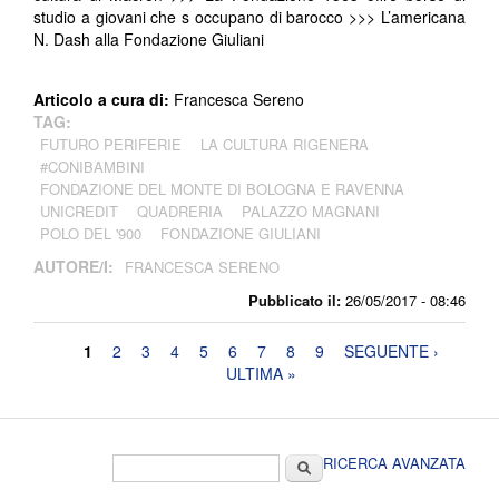
studio a giovani che s occupano di barocco >>> L’americana
N. Dash alla Fondazione Giuliani
Articolo a cura di:
Francesca Sereno
TAG:
FUTURO PERIFERIE
LA CULTURA RIGENERA
#CONIBAMBINI
FONDAZIONE DEL MONTE DI BOLOGNA E RAVENNA
UNICREDIT
QUADRERIA
PALAZZO MAGNANI
POLO DEL '900
FONDAZIONE GIULIANI
AUTORE/I:
FRANCESCA SERENO
Pubblicato il:
26/05/2017 - 08:46
Pagine
1
2
3
4
5
6
7
8
9
SEGUENTE ›
ULTIMA »
Form di ricerca
Cerca
RICERCA AVANZATA