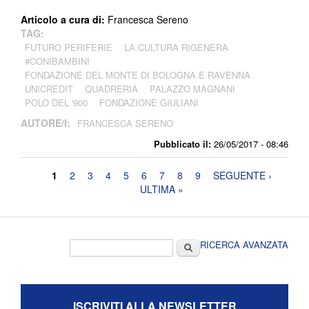
Articolo a cura di:
Francesca Sereno
TAG:
FUTURO PERIFERIE
LA CULTURA RIGENERA
#CONIBAMBINI
FONDAZIONE DEL MONTE DI BOLOGNA E RAVENNA
UNICREDIT
QUADRERIA
PALAZZO MAGNANI
POLO DEL '900
FONDAZIONE GIULIANI
AUTORE/I:
FRANCESCA SERENO
Pubblicato il:
26/05/2017 - 08:46
Pagine
1
2
3
4
5
6
7
8
9
SEGUENTE ›
ULTIMA »
Form di ricerca
Cerca
RICERCA AVANZATA
ISCRIVITI ALLA NEWSLETTER