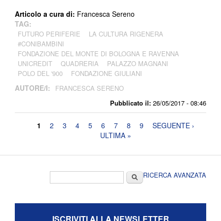
Articolo a cura di:
Francesca Sereno
TAG:
FUTURO PERIFERIE
LA CULTURA RIGENERA
#CONIBAMBINI
FONDAZIONE DEL MONTE DI BOLOGNA E RAVENNA
UNICREDIT
QUADRERIA
PALAZZO MAGNANI
POLO DEL '900
FONDAZIONE GIULIANI
AUTORE/I:
FRANCESCA SERENO
Pubblicato il:
26/05/2017 - 08:46
Pagine
1
2
3
4
5
6
7
8
9
SEGUENTE ›
ULTIMA »
Form di ricerca
Cerca
RICERCA AVANZATA
ISCRIVITI ALLA NEWSLETTER