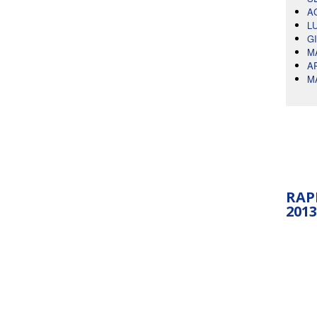
A
L
G
M
A
M
RAP
2013