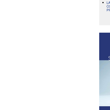
L
C
P