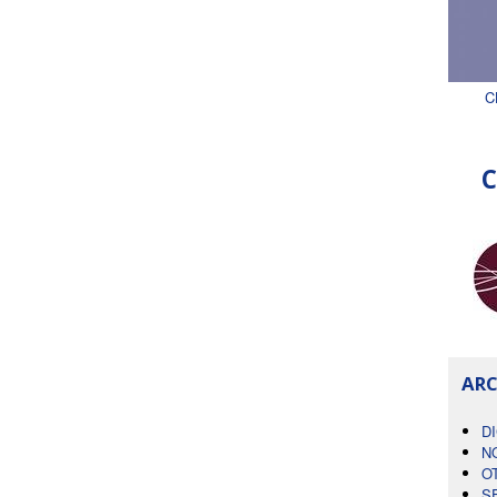
C
C
ARC
D
N
O
S