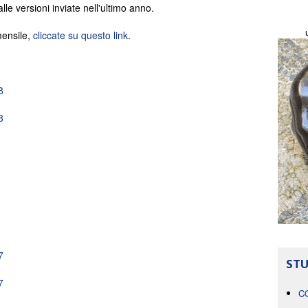
e versioni inviate nell'ultimo anno.
mensile,
cliccate su questo link
.
8
8
7
STU
7
C