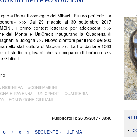
L MONDO DELLE FONDAZIONI
iugno a Roma il convegno del Mibact «Futuro periferie. La
rigenera» >>> Dal 29 maggio al 30 settembre 2017
BINI, il primo contest letterario per adolescenti >>>
ne del Monte e UniCredit inaugurano la Quadreria di
agnani a Bologna >>> Nuovo direttore per il Polo del 900
iana nello staff cultura di Macron >>> La Fondazione 1563
rse di studio a giovani che s occupano di barocco >>>
e Giuliani
eno
A RIGENERA
#CONIBAMBINI
OGNA E RAVENNA
UNICREDIT
QUADRERIA
00
FONDAZIONE GIULIANI
STU
Pubblicato il:
26/05/2017 - 08:46
C
6
7
8
9
SEGUENTE ›
ULTIMA »