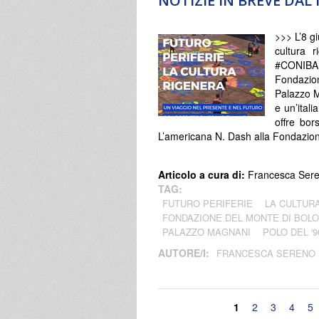
NOTIZIE IN BREVE DA
>>> L’8 g
cultura 
#CONIBAM
Fondazio
Palazzo M
e un’ital
offre bo
L’americana N. Dash alla Fondazion
Articolo a cura di:
Francesca Ser
TAG:
FUTURO PERIFERIE
LA CULTUR
FONDAZIONE DEL MONTE DI BOL
PALAZZO MAGNANI
POLO DEL '9
AUTORE/I:
FRANCESCA SERENO
Pagine
1
2
3
4
5