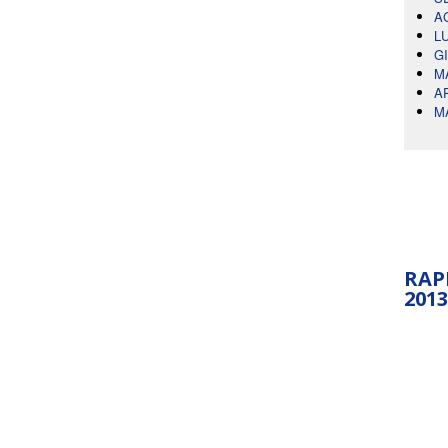
A
L
G
M
A
M
RAP
2013