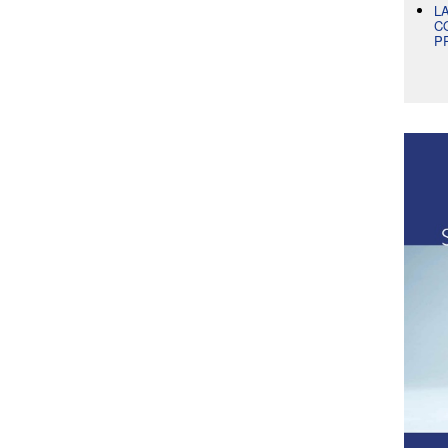
L
C
P