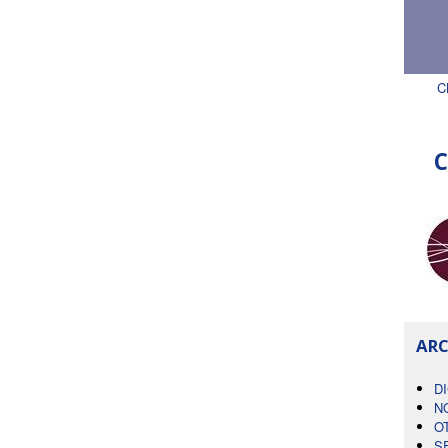
C
C
ARC
D
N
O
S