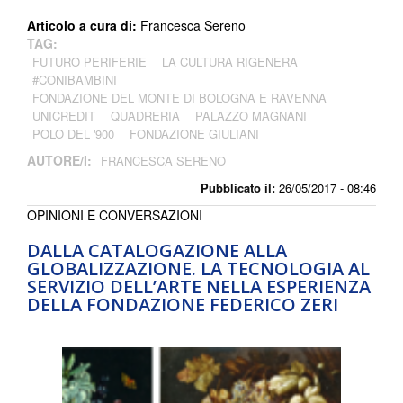
Articolo a cura di:
Francesca Sereno
TAG:
FUTURO PERIFERIE
LA CULTURA RIGENERA
#CONIBAMBINI
FONDAZIONE DEL MONTE DI BOLOGNA E RAVENNA
UNICREDIT
QUADRERIA
PALAZZO MAGNANI
POLO DEL '900
FONDAZIONE GIULIANI
AUTORE/I:
FRANCESCA SERENO
Pubblicato il:
26/05/2017 - 08:46
OPINIONI E CONVERSAZIONI
DALLA CATALOGAZIONE ALLA
GLOBALIZZAZIONE. LA TECNOLOGIA AL
SERVIZIO DELL’ARTE NELLA ESPERIENZA
DELLA FONDAZIONE FEDERICO ZERI