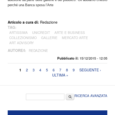
perché una Banca sposa l’Arte
Articolo a cura di:
Redazione
TAG:
ARTISSIMA
UNICREDIT
ARTE E BUSINESS
COLLEZIONISMO
GALLERIE
MERCATO ARTE
ART ADVISORY
AUTORE/I:
REDAZIONE
Pubblicato il:
15/12/2015 - 12:05
Pagine
1
2
3
4
5
6
7
8
9
SEGUENTE ›
ULTIMA »
Form di ricerca
Cerca
RICERCA AVANZATA