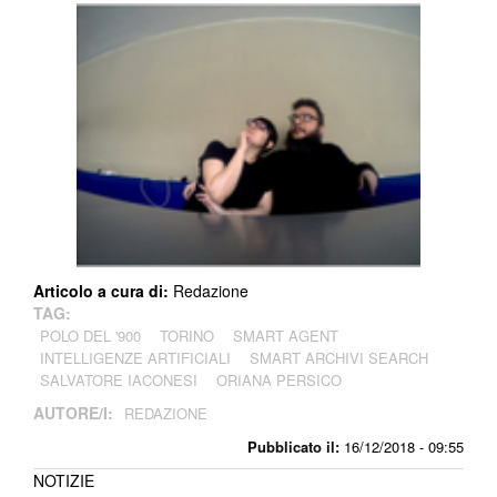
Articolo a cura di:
Redazione
TAG:
POLO DEL '900
TORINO
SMART AGENT
INTELLIGENZE ARTIFICIALI
SMART ARCHIVI SEARCH
SALVATORE IACONESI
ORIANA PERSICO
AUTORE/I:
REDAZIONE
Pubblicato il:
16/12/2018 - 09:55
NOTIZIE