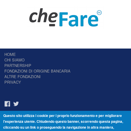
HOME
CHI SIAMO
PARTNERSHIP
FONDAZIONI DI ORIGINE BANCARIA
ALTRE FONDAZIONI
PRIVACY
Questo sito utilizza i cookie per i proprio funzionamento e per migliorare
Il Giornale delle Fondazioni - Periodico telematico
l'esperienza utente. Chiudendo questo banner, scorrendo questa pagina,
Reg. Tribunale n.7 del 22/07/2014 – ISSN 2421-2466
cliccando su un link o proseguendo la navigazione in altra maniera,
© Fondazione Venezia 2000 - Dorsoduro 3488/U - 30123 Venezia - Italia -