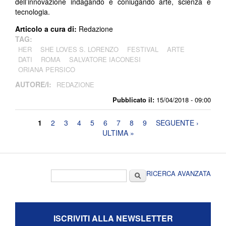
dell’innovazione indagando e coniugando arte, scienza e
tecnologia.
Articolo a cura di:
Redazione
TAG:
HER
SHE LOVES S. LORENZO
FESTIVAL
ARTE
DATI
ROMA
SALVATORE IACONESI
ORIANA PERSICO
AUTORE/I:
REDAZIONE
Pubblicato il:
15/04/2018 - 09:00
Pagine
1
2
3
4
5
6
7
8
9
SEGUENTE ›
ULTIMA »
Form di ricerca
Cerca
RICERCA AVANZATA
ISCRIVITI ALLA NEWSLETTER