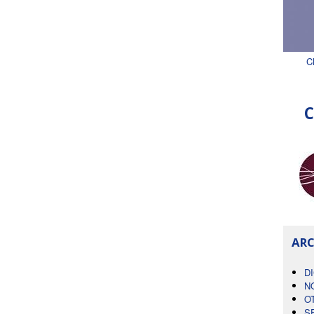
C
C
ARC
D
N
O
S