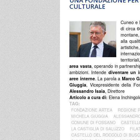
UNA FONDAZIONE PER 
CULTURALE
Cuneo e l
di circa 
montane, 
alla quali
artistich
internaz
territori
area vasta
, operando in partnership
ambizioni. Intende
diventare un i
aree interne
. La parola a
Marco Ga
Giuggia
, Vicepresidente della Fo
Alessandro Isaia
, Direttore
Articolo a cura di:
Elena Inchingol
TAG:
FONDAZIONE ARTEA
REGIONE 
MICHELA GIUGGIA
ALESSANDRO
COMUNE DI FOSSANO
CASTELL
LA CASTIGLIA DI SALUZZO
FILA
CASTELLO DEL ROCCOLO DI BUS