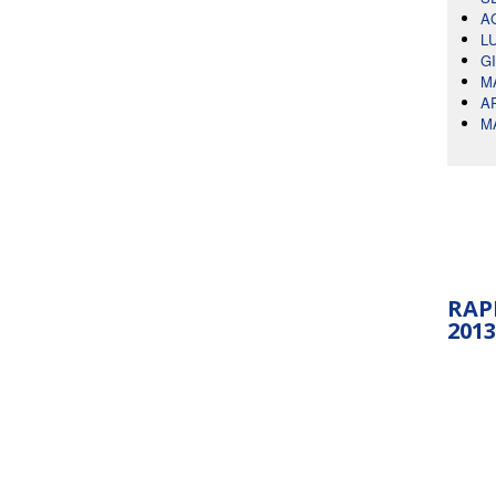
A
L
G
M
A
M
RAP
2013