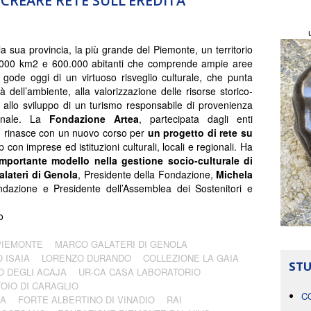
CREARE RETE SULL’EREDITÀ
a sua provincia, la più grande del Piemonte, un territorio
6000 km
2
e 600.000 abitanti che comprende ampie aree
gode oggi di un virtuoso risveglio culturale, che punta
tà dell’ambiente, alla valorizzazione delle risorse storico-
e, allo sviluppo di un turismo responsabile di provenienza
ionale. La
Fondazione Artea
, partecipata dagli enti
ali, rinasce con un nuovo corso per
un progetto di rete su
 con imprese ed istituzioni culturali, locali e regionali. Ha
mportante modello nella gestione socio-culturale di
lateri di Genola
, Presidente della Fondazione,
Michela
ndazione e Presidente dell’Assemblea dei Sostenitori e
o
PIEMONTE
MARCO GALATERI DI GENOLA
 ISAIA
LORENZO DURANDO
COLLEZIONE LA GAIA
STU
O DEGLI ACAJA
UR-CA CASA LABORATORIO
TOIO DI CARAGLIO
C
CA
FORTE ALBERTINO DI VINADIO
RAI