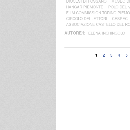
DIOCESI DI FOSSANO
MUSEO D
HANGAR PIEMONTE
POLO DEL '
FILM COMMISSION TORINO PIEM
CIRCOLO DEI LETTORI
CESPEC 
ASSOCIAZIONE CASTELLO DEL R
AUTORE/I:
ELENA INCHINGOLO
Pagine
1
2
3
4
5