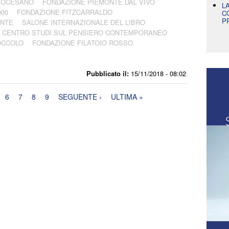
IOCESANO
FONDAZIONE PIEMONTE DAL VIVO
L
900
FONDAZIONE FITZCARRALDO
C
P
ONTE
SALONE INTERNAZIONALE DEL LIBRO
- CENTRO STUDI SUL PENSIERO CONTEMPORANEO
OCCOLO
FONDAZIONE FILATOIO ROSSO.
Pubblicato il:
15/11/2018 - 08:02
6
7
8
9
SEGUENTE ›
ULTIMA »