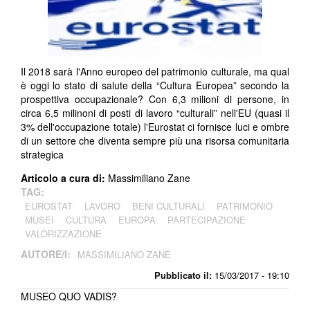
Il 2018 sarà l'Anno europeo del patrimonio culturale, ma qual
è oggi lo stato di salute della “Cultura Europea” secondo la
prospettiva occupazionale? Con 6,3 milioni di persone, in
circa 6,5 milinoni di posti di lavoro “culturali” nell'EU (quasi il
3% dell'occupazione totale) l'Eurostat ci fornisce luci e ombre
di un settore che diventa sempre più una risorsa comunitaria
strategica
Articolo a cura di:
Massimiliano Zane
TAG:
EUROSTAT
LAVORO
BENI CULTURALI
PATRIMONIO
MUSEI
CULTURA
EUROPA
PARTECIPAZIONE
VALORIZZAZIONE
AUTORE/I:
MASSIMILIANO ZANE
Pubblicato il:
15/03/2017 - 19:10
MUSEO QUO VADIS?