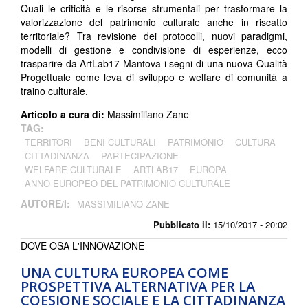
Quali le criticità e le risorse strumentali per trasformare la
valorizzazione del patrimonio culturale anche in riscatto
territoriale? Tra revisione dei protocolli, nuovi paradigmi,
modelli di gestione e condivisione di esperienze, ecco
trasparire da ArtLab17 Mantova i segni di una nuova Qualità
Progettuale come leva di sviluppo e welfare di comunità a
traino culturale.
Articolo a cura di:
Massimiliano Zane
TAG:
TERRITORI
BENI CULTURALI
PATRIMONIO
CULTURA
CITTADINANZA
PARTECIPAZIONE
WELFARE CULTURALE
ARTLAB17
EUROPA
ANNO EUROPEO DEL PATRIMONIO CULTURALE
AUTORE/I:
MASSIMILIANO ZANE
Pubblicato il:
15/10/2017 - 20:02
DOVE OSA L'INNOVAZIONE
UNA CULTURA EUROPEA COME
PROSPETTIVA ALTERNATIVA PER LA
COESIONE SOCIALE E LA CITTADINANZA