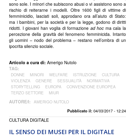
sono sole. I minori che subiscono abusi o vi assistono sono a
rischio di reiterarne i modelli. Oltre 1600 figli di vittime di
femminicidio, lasciati soli, approdano ora all’aiuto di Stato:
ma i bambini, per la società e per la legge, godono di diritti
ridotti. I giovani han voglia di formazione
ad hoc
ma cala la
percezione della gravità del fenomeno femminicida. Intanto
gli uomini – nodo del problema – restano nell’ombra di un
ipocrita silenzio sociale.
Articolo a cura di:
Amerigo Nutolo
TAG:
DONNE
MINORI
WELFARE
ISTRUZIONE
CULTURA
VIOLENZA
GENERE
SESSUALITÀ
NORMATIVA
STORYTELLING
EUROPA
CONVENZIONE EUROPEA
TERZO SETTORE
MIUR
AUTORE/I:
AMERIGO NUTOLO
Pubblicato il:
04/03/2017 - 12:24
CULTURA DIGITALE
IL SENSO DEI MUSEI PER IL DIGITALE