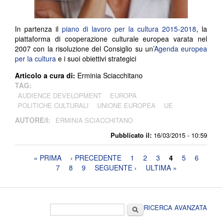
In partenza il
piano di lavoro per la cultura 2015-2018
, la
piattaforma di cooperazione culturale europea varata nel
2007 con la risoluzione del Consiglio su un’
Agenda europea
per la cultura
e i suoi obiettivi strategici
Articolo a cura di:
Erminia Sciacchitano
TAG:
AUDIENCE DEVELOPMENT
EUROPA
POLITICHE CULTURALI
UNIONE EUROPEA
UE
AUTORE/I:
ERMINIA SCIACCHITANO
Pubblicato il:
16/03/2015 - 10:59
Pagine
« PRIMA
‹ PRECEDENTE
1
2
3
4
5
6
7
8
9
SEGUENTE ›
ULTIMA »
Form di ricerca
Cerca
RICERCA AVANZATA