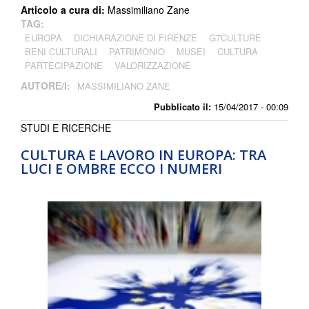
Articolo a cura di:
Massimiliano Zane
TAG:
EUROPA
DICHIARAZIONE DI FIRENZE
G7CULTURE
BENI CULTURALI
PATRIMONIO
MUSEI
CULTURA
PARTECIPAZIONE
VALORIZZAZIONE
AUTORE/I:
MASSIMILIANO ZANE
Pubblicato il:
15/04/2017 - 00:09
STUDI E RICERCHE
CULTURA E LAVORO IN EUROPA: TRA
LUCI E OMBRE ECCO I NUMERI