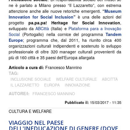
ne è parlato a Milano presso “Il Lazzaretto”, con estrema
attenzione anche alle nuove retoriche emergenti.
“
Museum
Innovation for Social Inclusion
”
è una delle azioni del
progetto
pa.pa.pa! Heritage for Social Innovation
,
sviluppato da
ABCittà
(Italia) e
Plataforma para a Inovação
Social
(Portogallo) nella cornice del programma
Tandem
Europe
; programma che, dal 2011, ha riunito circa 400
organizzazioni culturali indipendenti e sostenuto lo sviluppo
professionale di oltre 320 manager culturali provenienti da
più di 160 città e 35 paesi dell'Europa allargata
Articolo a cura di:
Francesco Mannino
TAG:
INCLUSIONE SOCIALE
WELFARE CULTURALE
ABCITTÀ
IL LAZZARETTO
EUROPA
INNOVAZIONE
AUTORE/I:
FRANCESCO MANNINO
Pubblicato il:
15/03/2017 - 11:35
CULTURA E WELFARE
VIAGGIO NEL PAESE
DELL'INEDUCAZIONE DI GENERE (DOVE