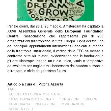
Per tre giorni, dal 26 al 28 maggio, Amsterdam ha ospitato la
XXVII Assemblea Generale dello
European Foundation
Centre
, l'associazione che rappresenta più di 200
organizzazioni filantropiche in tutta Europa. Considerato uno
dei principali appuntamenti internazionali dedicati al mondo
della filantropia istituzionale, il vertice dello EFC ha messo a
confronto oltre 60 relatori, evidenziando che le fondazioni e
gli enti filantropici hanno un ruolo unico, vitale e tempestivo
da svolgere per migliorare il benessere dei cittadini europei e
affrontare le sfide del prossimo futuro
Articolo a cura di:
Vittoria Azzarita
TAG:
EUROPEAN FOUNDATION CENTRE
FILANTROPIA ISTITUZIONALE
FONDAZIONI
EUROPA
DEMOCRAZIA
INNOVAZIONE
IMMIGRAZIONE
SOCIETÀ CIVILE