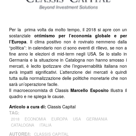
Per la prima volta da molto tempo, il 2018 si apre con un
sostanziale
ottimismo per l’economia globale e per
l’Europa
. Il clima positivo non è rovinato nemmeno dalla
“politica”: in calendario non ci sono eventi di rilievo, se non a
fine anno le elezioni di mid-term negli USA. Se lo stallo in
Germania e la situazione in Catalogna non hanno smosso i
mercati, è lecito ipotizzare che l’ingovernabilità italiana non
avrà impatti significativi. L’attenzione dei mercati è quindi
tutta sulla normalizzazione delle politiche monetarie che non
sarà un’operazione facile.
Il macroeconomista di Classis
Marcello Esposito
illustra il
quadro e ne spiega le cause.
Articolo a cura di:
Classis Capital
TAG:
2018
ECONOMIA
EUROPA
USA
GERMANIA
CATALOGNA
ITALIA
AUTORE/I:
CLASSIS CAPITAL