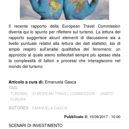
Il recente rapporto della European Travel Commission
diventa qui lo spunto per riflettere sul turismo. La lettura del
rapporto suggerisce alcuni elementi di discussione sia a
livello puntuale relativi alla lettura dei dati statistici, sia di
ampio respiro sull’analisi qualitativa del fenomeno: un
approccio al quale siamo sollecitati sempre più spesso vista
la complessità di fattori e processi che interagiscono nel
mondo del turismo
Articolo a cura di:
Emanuela Gasca
TAG:
TURISMO
EUROPEAN TRAVEL COMMISSION
UNWTO
EUROPA
AUTORE/I:
EMANUELA GASCA
Pubblicato il:
15/09/2017 - 10:00
SCENARI DI INVESTIMENTO