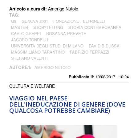
Articolo a cura di:
Amerigo Nutolo
TAG:
G8
GENOVA 2001
FONDAZIONE FELTRINELLI
MASTER
STORYTELLING
STORIA CONTEMPORANEA
CARLO GREPPI
ROSANNA PREVETE
JACOPO TONDELLI
UNIVERSITÀ DEGLI STUDI DI MILANO
DAVID BIDUSSA
MASSIMILIANO TARANTINO
FABRIZIO FERRAZZI
STEFANO VALENTI
AUTORE/I:
AMERIGO NUTOLO
Pubblicato il:
10/08/2017 - 10:24
CULTURA E WELFARE
VIAGGIO NEL PAESE
DELL'INEDUCAZIONE DI GENERE (DOVE
QUALCOSA POTREBBE CAMBIARE)