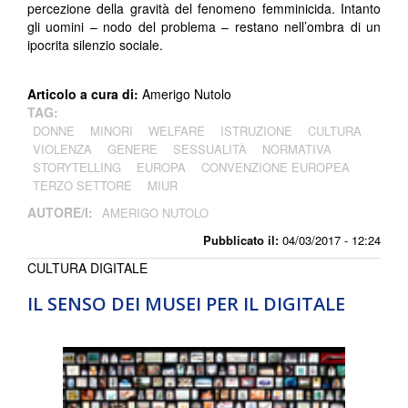
percezione della gravità del fenomeno femminicida. Intanto
gli uomini – nodo del problema – restano nell’ombra di un
ipocrita silenzio sociale.
Articolo a cura di:
Amerigo Nutolo
TAG:
DONNE
MINORI
WELFARE
ISTRUZIONE
CULTURA
VIOLENZA
GENERE
SESSUALITÀ
NORMATIVA
STORYTELLING
EUROPA
CONVENZIONE EUROPEA
TERZO SETTORE
MIUR
AUTORE/I:
AMERIGO NUTOLO
Pubblicato il:
04/03/2017 - 12:24
CULTURA DIGITALE
IL SENSO DEI MUSEI PER IL DIGITALE