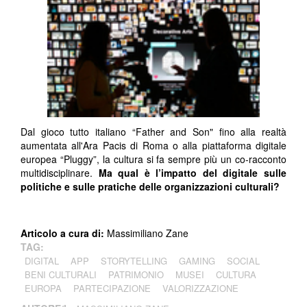
Dal gioco tutto italiano “Father and Son" fino alla realtà
aumentata all'Ara Pacis di Roma o alla piattaforma digitale
europea “Pluggy”, la cultura si fa sempre più un co-racconto
multidisciplinare.
Ma qual è l’impatto del digitale sulle
politiche e sulle pratiche delle organizzazioni culturali?
Articolo a cura di:
Massimiliano Zane
TAG:
DIGITAL
APP
STORYTELLING
GAMING
SOCIAL
BENI CULTURALI
PATRIMONIO
MUSEI
CULTURA
EUROPA
PARTECIPAZIONE
VALORIZZAZIONE