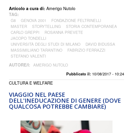
Articolo a cura di:
Amerigo Nutolo
TAG:
G8
GENOVA 2001
FONDAZIONE FELTRINELLI
MASTER
STORYTELLING
STORIA CONTEMPORANEA
CARLO GREPPI
ROSANNA PREVETE
JACOPO TONDELLI
UNIVERSITÀ DEGLI STUDI DI MILANO
DAVID BIDUSSA
MASSIMILIANO TARANTINO
FABRIZIO FERRAZZI
STEFANO VALENTI
AUTORE/I:
AMERIGO NUTOLO
Pubblicato il:
10/08/2017 - 10:24
CULTURA E WELFARE
VIAGGIO NEL PAESE
DELL'INEDUCAZIONE DI GENERE (DOVE
QUALCOSA POTREBBE CAMBIARE)