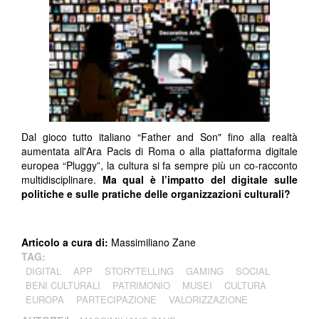
Dal gioco tutto italiano “Father and Son" fino alla realtà
aumentata all'Ara Pacis di Roma o alla piattaforma digitale
europea “Pluggy”, la cultura si fa sempre più un co-racconto
multidisciplinare.
Ma qual è l’impatto del digitale sulle
politiche e sulle pratiche delle organizzazioni culturali?
Articolo a cura di:
Massimiliano Zane
TAG:
DIGITAL
APP
STORYTELLING
GAMING
SOCIAL
BENI CULTURALI
PATRIMONIO
MUSEI
CULTURA
EUROPA
PARTECIPAZIONE
VALORIZZAZIONE