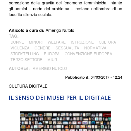
percezione della gravità del fenomeno femminicida. Intanto
gli uomini – nodo del problema – restano nell’ombra di un
ipocrita silenzio sociale.
Articolo a cura di:
Amerigo Nutolo
TAG:
DONNE
MINORI
WELFARE
ISTRUZIONE
CULTURA
VIOLENZA
GENERE
SESSUALITÀ
NORMATIVA
STORYTELLING
EUROPA
CONVENZIONE EUROPEA
TERZO SETTORE
MIUR
AUTORE/I:
AMERIGO NUTOLO
Pubblicato il:
04/03/2017 - 12:24
CULTURA DIGITALE
IL SENSO DEI MUSEI PER IL DIGITALE