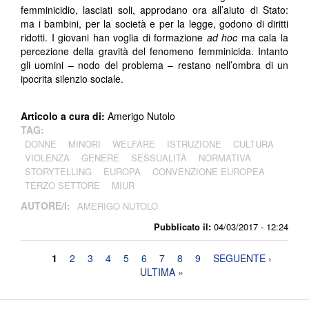
femminicidio, lasciati soli, approdano ora all’aiuto di Stato:
ma i bambini, per la società e per la legge, godono di diritti
ridotti. I giovani han voglia di formazione
ad hoc
ma cala la
percezione della gravità del fenomeno femminicida. Intanto
gli uomini – nodo del problema – restano nell’ombra di un
ipocrita silenzio sociale.
Articolo a cura di:
Amerigo Nutolo
TAG:
DONNE
MINORI
WELFARE
ISTRUZIONE
CULTURA
VIOLENZA
GENERE
SESSUALITÀ
NORMATIVA
STORYTELLING
EUROPA
CONVENZIONE EUROPEA
TERZO SETTORE
MIUR
AUTORE/I:
AMERIGO NUTOLO
Pubblicato il:
04/03/2017 - 12:24
Pagine
1
2
3
4
5
6
7
8
9
SEGUENTE ›
ULTIMA »