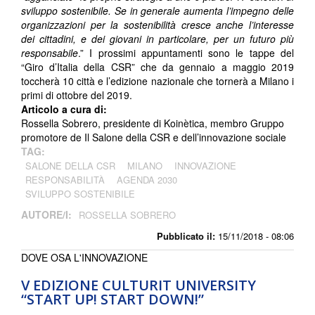
sviluppo sostenibile. Se in generale aumenta l’impegno delle
organizzazioni per la sostenibilità cresce anche l’interesse
dei cittadini, e dei giovani in particolare, per un futuro più
responsabile
.” I prossimi appuntamenti sono le tappe del
“Giro d’Italia della CSR” che da gennaio a maggio 2019
toccherà 10 città e l’edizione nazionale che tornerà a Milano i
primi di ottobre del 2019.
Articolo a cura di:
Rossella Sobrero, presidente di Koinètica, membro Gruppo
promotore de Il Salone della CSR e dell’innovazione sociale
TAG:
SALONE DELLA CSR
MILANO
INNOVAZIONE
RESPONSABILITÀ
AGENDA 2030
SVILUPPO SOSTENIBILE
AUTORE/I:
ROSSELLA SOBRERO
Pubblicato il:
15/11/2018 - 08:06
DOVE OSA L'INNOVAZIONE
V EDIZIONE CULTURIT UNIVERSITY
“START UP! START DOWN!”