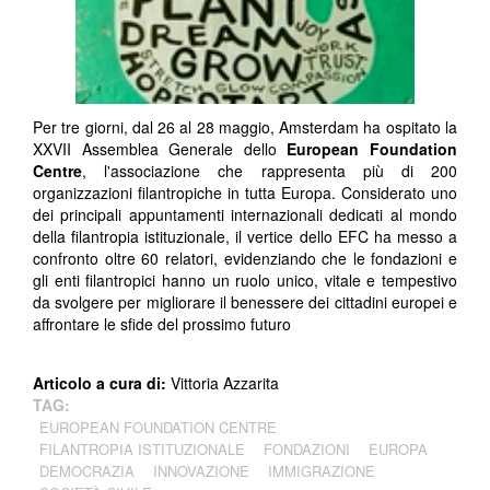
Per tre giorni, dal 26 al 28 maggio, Amsterdam ha ospitato la
XXVII Assemblea Generale dello
European Foundation
Centre
, l'associazione che rappresenta più di 200
organizzazioni filantropiche in tutta Europa. Considerato uno
dei principali appuntamenti internazionali dedicati al mondo
della filantropia istituzionale, il vertice dello EFC ha messo a
confronto oltre 60 relatori, evidenziando che le fondazioni e
gli enti filantropici hanno un ruolo unico, vitale e tempestivo
da svolgere per migliorare il benessere dei cittadini europei e
affrontare le sfide del prossimo futuro
Articolo a cura di:
Vittoria Azzarita
TAG:
EUROPEAN FOUNDATION CENTRE
FILANTROPIA ISTITUZIONALE
FONDAZIONI
EUROPA
DEMOCRAZIA
INNOVAZIONE
IMMIGRAZIONE