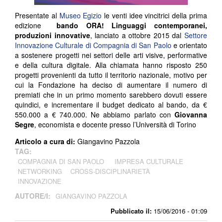
Presentate al
Museo Egizio
le venti idee vincitrici della prima
edizione
bando ORA! Linguaggi contemporanei,
produzioni innovative
, lanciato a ottobre 2015 dal
Settore
Innovazione Culturale di Compagnia di San Paolo
e orientato
a sostenere progetti nei settori delle arti visive, performative
e della cultura digitale. Alla chiamata hanno risposto 250
progetti provenienti da tutto il territorio nazionale, motivo per
cui la Fondazione ha deciso di aumentare il numero di
premiati che in un primo momento sarebbero dovuti essere
quindici, e incrementare il budget dedicato al bando, da €
550.000 a € 740.000. Ne abbiamo parlato con
Giovanna
Segre
, economista e docente presso l’Università di Torino
Articolo a cura di:
Giangavino Pazzola
TAG:
COMPAGNIA DI SAN PAOLO
IMPRESA CULTURALE
NETWORKING
CROSS-DISCIPLINARIETÀ
INNOVAZIONE
AUTORE/I:
GIANGAVINO PAZZOLA
Pubblicato il:
15/06/2016 - 01:09