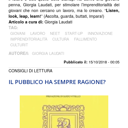
penna, Giorgia Laudati, per stimolare l’imprenditorialità dei
giovani che non cercano un lavoro, ma lo creano. “
Listen,
look, leap, learn!
” (Ascolta, guarda, buttati, impara!)
Articolo a cura di:
Giorgia Laudati
TAG:
GIOVANI
LAVORO
NEET
START-UP
INNOVAZIONE
IMPRENDITORIALITÀ
CULTURA
FALLIMENTO
CULTURIT
AUTORE/I:
GIORGIA LAUDATI
Pubblicato il:
15/10/2018 - 00:05
CONSIGLI DI LETTURA
IL PUBBLICO HA SEMPRE RAGIONE?