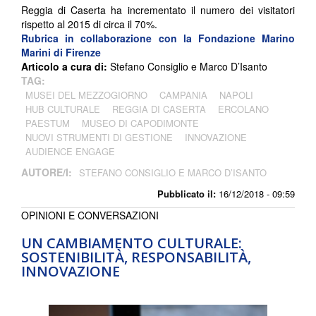
Reggia di Caserta ha incrementato il numero dei visitatori
rispetto al 2015 di circa il 70%.
Rubrica in collaborazione con la Fondazione Marino
Marini di Firenze
Articolo a cura di:
Stefano Consiglio e Marco D’Isanto
TAG:
MUSEI DEL MEZZOGIORNO
CAMPANIA
NAPOLI
HUB CULTURALE
REGGIA DI CASERTA
ERCOLANO
PAESTUM
MUSEO DI CAPODIMONTE
NUOVI STRUMENTI DI GESTIONE
INNOVAZIONE
AUDIENCE ENGAGE
AUTORE/I:
STEFANO CONSIGLIO E MARCO D’ISANTO
Pubblicato il:
16/12/2018 - 09:59
OPINIONI E CONVERSAZIONI
UN CAMBIAMENTO CULTURALE:
SOSTENIBILITÀ, RESPONSABILITÀ,
INNOVAZIONE