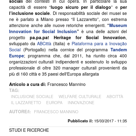
sociali
dei contesti in cui opera. In particolare la sua
capacità di essere “
luogo sicuro per il dialogo
” e
per
l’inclusione sociale
. Di responsabilità sociale dei musei se
ne è parlato a Milano presso “Il Lazzaretto”, con estrema
attenzione anche alle nuove retoriche emergenti.
“
Museum
Innovation for Social Inclusion
”
è una delle azioni del
progetto
pa.pa.pa! Heritage for Social Innovation
,
sviluppato da
ABCittà
(Italia) e
Plataforma para a Inovação
Social
(Portogallo) nella cornice del programma
Tandem
Europe
; programma che, dal 2011, ha riunito circa 400
organizzazioni culturali indipendenti e sostenuto lo sviluppo
professionale di oltre 320 manager culturali provenienti da
più di 160 città e 35 paesi dell'Europa allargata
Articolo a cura di:
Francesco Mannino
TAG:
INCLUSIONE SOCIALE
WELFARE CULTURALE
ABCITTÀ
IL LAZZARETTO
EUROPA
INNOVAZIONE
AUTORE/I:
FRANCESCO MANNINO
Pubblicato il:
15/03/2017 - 11:35
STUDI E RICERCHE