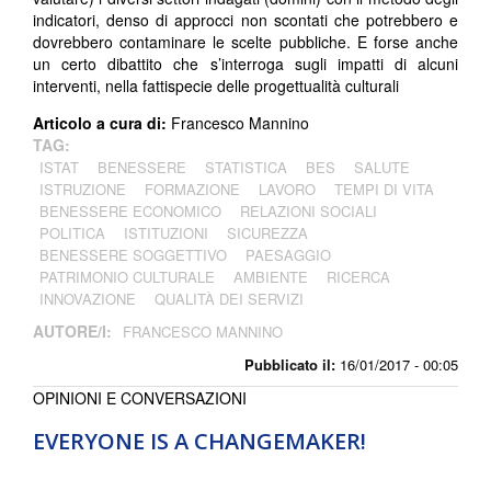
indicatori, denso di approcci non scontati che potrebbero e
dovrebbero contaminare le scelte pubbliche. E forse anche
un certo dibattito che s’interroga sugli impatti di alcuni
interventi, nella fattispecie delle progettualità culturali
Articolo a cura di:
Francesco Mannino
TAG:
ISTAT
BENESSERE
STATISTICA
BES
SALUTE
ISTRUZIONE
FORMAZIONE
LAVORO
TEMPI DI VITA
BENESSERE ECONOMICO
RELAZIONI SOCIALI
POLITICA
ISTITUZIONI
SICUREZZA
BENESSERE SOGGETTIVO
PAESAGGIO
PATRIMONIO CULTURALE
AMBIENTE
RICERCA
INNOVAZIONE
QUALITÀ DEI SERVIZI
AUTORE/I:
FRANCESCO MANNINO
Pubblicato il:
16/01/2017 - 00:05
OPINIONI E CONVERSAZIONI
EVERYONE IS A CHANGEMAKER!