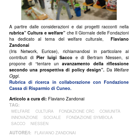
A partire dalle considerazioni e dai progetti racconti nella
rubrica”
Cultura e welfare”
che Il Giornale delle Fondazioni
ha dedicato al tema del welfare culturale,
Flaviano
Zandonai
(Iris Network, Euricse), richiamandosi in particolare ai
contributi di
Pier luigi Sacco
e di Bertram Niessen, si
propone di “tentare un
avanzamento della riflessione
secondo una prospettiva di policy design”.
Da
Welfare
Oggi
.
Rubrica di ricerca in collaborazione con Fondazione
Cassa di Risparmio di Cuneo.
Articolo a cura di:
Flaviano Zandonai
TAG:
WELFARE
CULTURA
FONDAZIONE CRC
COMUNITÀ
INNOVAZIONE
SOCIALE
FONDAZIONE SYMBOLA
SACCO
NIESSEN
AUTORE/I:
FLAVIANO ZANDONAI