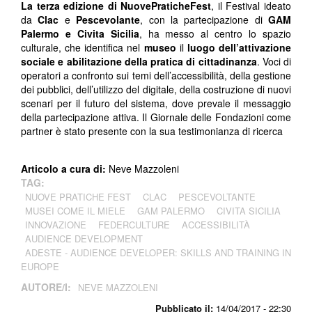
La terza edizione di NuovePraticheFest
, il Festival ideato
da
Clac
e
Pescevolante
, con la partecipazione di
GAM
Palermo e Civita Sicilia
, ha messo al centro lo spazio
culturale, che identifica nel
museo
il
luogo dell’attivazione
sociale e abilitazione della pratica di cittadinanza
. Voci di
operatori a confronto sui temi dell’accessibilità, della gestione
dei pubblici, dell’utilizzo del digitale, della costruzione di nuovi
scenari per il futuro del sistema, dove prevale il messaggio
della partecipazione attiva. Il Giornale delle Fondazioni come
partner è stato presente con la sua testimonianza di ricerca
Articolo a cura di:
Neve Mazzoleni
TAG:
NUOVE PRATICHE FEST
CLAC
PESCEVOLTANTE
MUSEI COME IL MIELE
GAM PALERMO
CIVITA SICILIA
INNOVAZIONE
FEDERCULTURE
ACCESSIBILITÀ
AUDIENCE DEVELOPMENT
ADESTE - AUDIENCE DEVELOPER: SKILLS AND TRAINING IN
EUROPE
AUTORE/I:
NEVE MAZZOLENI
Pubblicato il:
14/04/2017 - 22:30