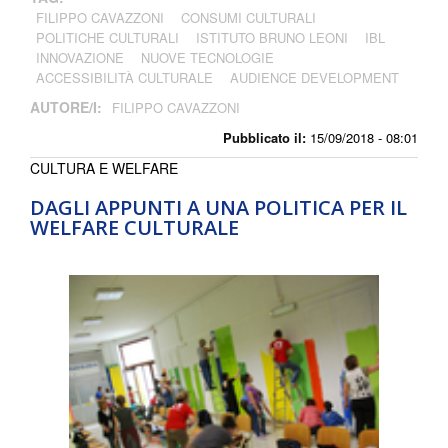
FILIPPO CAVAZZONI
CONSUMI CULTURALI
POLITICHE CULTURALI
ISTITUTO BRUNO LEONI
IBL
INNOVAZIONE
NUOVE TECNOLOGIE
ACCESSIBILITÀ CULTURALE
AUDIENCE DEVELOPMENT
AUTORE/I:
FILIPPO CAVAZZONI
Pubblicato il:
15/09/2018 - 08:01
CULTURA E WELFARE
DAGLI APPUNTI A UNA POLITICA PER IL
WELFARE CULTURALE