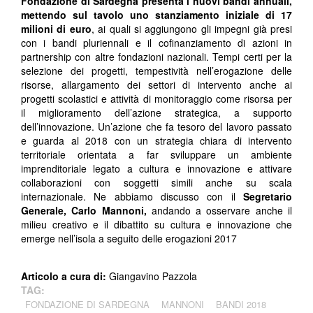
Fondazione di Sardegna presenta i nuovi bandi annuali,
mettendo sul tavolo uno stanziamento iniziale di 17
milioni di euro
, ai quali si aggiungono gli impegni già presi
con i bandi pluriennali e il cofinanziamento di azioni in
partnership con altre fondazioni nazionali. Tempi certi per la
selezione dei progetti, tempestività nell’erogazione delle
risorse, allargamento dei settori di intervento anche ai
progetti scolastici e attività di monitoraggio come risorsa per
il miglioramento dell’azione strategica, a supporto
dell’innovazione. Un’azione che fa tesoro del lavoro passato
e guarda al 2018 con un strategia chiara di intervento
territoriale orientata a far sviluppare un ambiente
imprenditoriale legato a cultura e innovazione e attivare
collaborazioni con soggetti simili anche su scala
internazionale. Ne abbiamo discusso con il
Segretario
Generale, Carlo Mannoni,
andando a osservare anche il
milieu creativo e il dibattito su cultura e innovazione che
emerge nell’isola a seguito delle erogazioni 2017
Articolo a cura di:
Giangavino Pazzola
TAG:
FONDAZIONE DI SARDEGNA
MANNONI
BANDI 2018