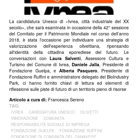
La candidatura Unesco di «Ivrea, città industriale del XX
secolo», che sarà esaminata in occasione della 42° sessione
del Comitato per il Patrimonio Mondiale nel corso dell’anno
2018, è stata l'occasione per individuare una strategia di
valorizzazione dell'esperienza olivettiana, ripensando
all'identità della cittadina eporediese del futuro. Le
conversazioni con
Laura Salvetti
, Assessore Cultura e
Turismo del Comune di Ivrea,
Daniele Jalla
, Presidente di
Fondazione Guelpa, e
Alberta Pasquero
, Presidente di
Fondazione Ruffini e amministratore delegato del BioIndustry
Park, ci hanno fornito chiavi di lettura ed elementi di
riflessione sulle piste di futuro di un territorio pieno di risorse
Articolo a cura di:
Francesca Sereno
TAG:
IVREA
CANDIDATURA UNESCO
OLIVETTI
INNOVAZIONE
COMUNITÀ
RESPONSABILITÀ SOCIALE DI IMPRESA
FONDAZIONE GUELPA
FONDAZIONE RUFFINI
FONDAZIONE DI COMUNITÀ DEL CANAVESE