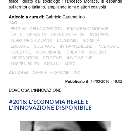
felice, ideato dal sociologo Francesco Morace, si espande
sul territorio italiano, ampliando temi e attori coinvolti
Articolo a cura di:
Gabriele Caramellino
TAG:
FESTIVAL DELLA CRESCITA
FRANCESCO MORACE
ITALIA
CRESCITA
CRESCITA FELICE
SVILUPPO
TERRITORIO ITALIANO
ECONOMIA
SOCIETÀ
EDUCARE
COLTIVARE
INTRAPRENDERE
INVENTARE
INVESTIRE
COMUNICARE
CREATIVI
DOCENTI
IMPRENDITORI
STUDENTI
INNOVAZIONE
SOSTENIBILITÀ
GIOVANI
MODA
AUTORE/I:
GABRIELE CARAMELLINO
Pubblicato il:
14/03/2016 - 19:02
DOVE OSA L'INNOVAZIONE
#2016: L’ECONOMIA REALE E
L’INNOVAZIONE DISPONIBILE