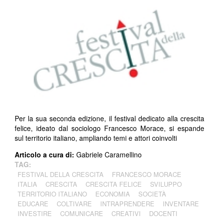
Per la sua seconda edizione, il festival dedicato alla crescita
felice, ideato dal sociologo Francesco Morace, si espande
sul territorio italiano, ampliando temi e attori coinvolti
Articolo a cura di:
Gabriele Caramellino
TAG:
FESTIVAL DELLA CRESCITA
FRANCESCO MORACE
ITALIA
CRESCITA
CRESCITA FELICE
SVILUPPO
TERRITORIO ITALIANO
ECONOMIA
SOCIETÀ
EDUCARE
COLTIVARE
INTRAPRENDERE
INVENTARE
INVESTIRE
COMUNICARE
CREATIVI
DOCENTI