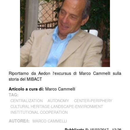
Riportiamo da Aedon l'excursus di Marco Cammelli sulla
storia del MIBACT
Articolo a cura di:
Marco Cammelli
TAG:
CENTRALIZATION
AUTONOMY
CENTER-PERIPHERY
CULTURAL HERITAGE-LANDSCAPE-ENVIRONMENT
INSTITUTIONAL COOPERATION
AUTORE/I:
MARCO CAMMELLI
Pubblicato il:
15/02/2017 - 12:26