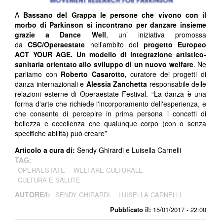
A
Bassano del Grappa
le persone che vivono con il
morbo di Parkinson si incontrano per danzare insieme
grazie a Dance Well
, un’ iniziativa promossa
da
CSC/Operaestate
nell’ambito del
progetto Europeo
ACT YOUR AGE. Un modello di integrazione artistico-
sanitaria orientato allo sviluppo di un nuovo welfare
. Ne
parliamo con
Roberto Casarotto,
curatore dei progetti di
danza internazionali e
Alessia Zanchetta
responsabile delle
relazioni esterne di Operaestate Festival. “La danza è una
forma d'arte che richiede l'incorporamento dell'esperienza, e
che consente di percepire in prima persona i concetti di
bellezza e eccellenza che qualunque corpo (con o senza
specifiche abilità) può creare”
Articolo a cura di:
Sendy Ghirardi e Luisella Carnelli
TAG:
OPERAESTATE
WELFARE CULTURALE
CULTURA E SALUTE
AUTORE/I:
SENDY GHIRARDI
LUISELLA CARNELLI
Pubblicato il:
15/01/2017 - 22:00