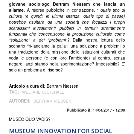
giovane sociologo Bertram Niessem che lancia un
allarme.
A risorse pubbliche in contrazione, “
quale tipo di
cultura (e quindi, in ultima istanza, quale tipo di paese)
potrebbe risultare da una società che focalizzi i propri
scarsissimi investimenti pubblici in termini strettamente
funzionali che concepiscono la produzione culturale come
"soluzione" a dei "problemi
"? Dalla nostra lettura dello
scenario “ri-lanciamo la palla”: una soluzione a problemi o
una traduzione della missione delle istituzioni culturali che
veda le persone (e con loro l’ambiente) al centro, senza
negare, anzi stando nella sperimentazione? Impossibile? E’
solo un problema di risorse?
Articolo a cura di:
Bertram Niessen
TAG:
WELFARE CULTURALE
AUTORE/I:
BERTRAM NIESSEN
Pubblicato il:
14/04/2017 - 12:09
MUSEO QUO VADIS?
MUSEUM INNOVATION FOR SOCIAL