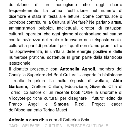
definizione di un neologismo che oggi ricorre
frequentemente. La prima restituzione nel numero di
dicembre è stata in testa alle letture. Come contribuisce o
potrebbe contribuire la Cultura al Welfare? Ne parlano artisti,
amministratori pubblici, intellettuali, direttori di istituzioni
culturali, operatori che ogni giorno si confrontano sul campo
con la ruvidezza del reale e innovano nelle risposte socio-
culturali a parti di problemi per i quali non siamo pronti, oltre
“la sopravvivenza, in un’Italia delle energie positive e delle
numerose pratiche, sostenute in gran parte dalla filantropia
istituzionale.
Il dibattito prosegue con
Antonella Agnoli
, membro del
Consiglio Superiore dei Beni Culturali - esperta in biblioteche
- realtà in prima fila nelle risposte di welfare,
Aldo
Garbarini,
Direttore Cultura, Educazione, Gioventù Città di
Torino, co-autore di un recente book “Oltre la sindrome di
Vilcoyote-politiche culturali per disegnare il futuro” edito da
Franco Angeli e
Simona Ricci,
Project leader
dell’Abbonamento Torino Musei
Articolo a cura di:
a cura di Catterina Seia
TAG:
WELFARE
CULTURA
WELFARE CULTURALE