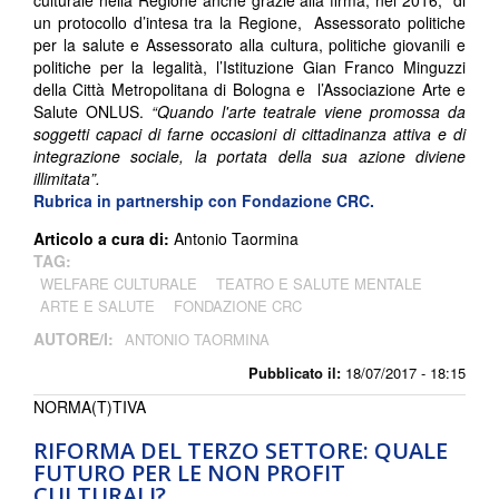
un protocollo d’intesa tra la Regione, Assessorato politiche
per la salute e Assessorato alla cultura, politiche giovanili e
politiche per la legalità, l’Istituzione Gian Franco Minguzzi
della Città Metropolitana di Bologna e l’Associazione Arte e
Salute ONLUS.
“Quando l'arte teatrale viene promossa da
soggetti capaci di farne occasioni di cittadinanza attiva e di
integrazione sociale, la portata della sua azione diviene
illimitata”.
Rubrica in partnership con Fondazione CRC.
Articolo a cura di:
Antonio Taormina
TAG:
WELFARE CULTURALE
TEATRO E SALUTE MENTALE
ARTE E SALUTE
FONDAZIONE CRC
AUTORE/I:
ANTONIO TAORMINA
Pubblicato il:
18/07/2017 - 18:15
NORMA(T)TIVA
RIFORMA DEL TERZO SETTORE: QUALE
FUTURO PER LE NON PROFIT
CULTURALI?