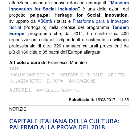
attenzione anche alle nuove retoriche emergenti.
“
Museum
Innovation for Social Inclusion
”
è una delle azioni del
progetto
pa.pa.pa! Heritage for Social Innovation
,
sviluppato da
ABCittà
(Italia) e
Plataforma para a Inovação
Social
(Portogallo) nella cornice del programma
Tandem
Europe
; programma che, dal 2011, ha riunito circa 400
organizzazioni culturali indipendenti e sostenuto lo sviluppo
professionale di oltre 320 manager culturali provenienti da
più di 160 città e 35 paesi dell'Europa allargata
Articolo a cura di:
Francesco Mannino
TAG:
INCLUSIONE SOCIALE
WELFARE CULTURALE
ABCITTÀ
IL LAZZARETTO
EUROPA
INNOVAZIONE
AUTORE/I:
FRANCESCO MANNINO
Pubblicato il:
15/03/2017 - 11:35
NOTIZIE
CAPITALE ITALIANA DELLA CULTURA:
PALERMO ALLA PROVA DEL 2018