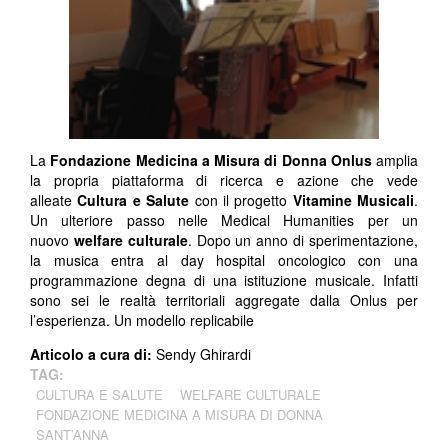
La
Fondazione Medicina a Misura di Donna
Onlus
amplia
la propria piattaforma di ricerca e azione che vede
alleate
Cultura e Salute
con il progetto
Vitamine Musicali
.
Un ulteriore passo nelle Medical Humanities per un
nuovo
welfare culturale
. Dopo un anno di sperimentazione,
la musica entra al day hospital oncologico con una
programmazione degna di una istituzione musicale. Infatti
sono sei le realtà territoriali aggregate dalla Onlus per
l’esperienza. Un modello replicabile
Articolo a cura di:
Sendy Ghirardi
TAG:
CULTURA E SALUTE
WELFARE CULTURALE
FONDAZIONE MEDICINA A MISURA DI DONNA
SANT’ANNA