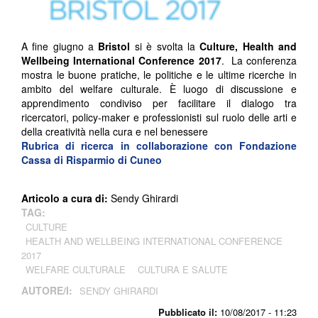
A fine giugno a
Bristol
si è svolta la
Culture, Health and
Wellbeing International Conference 2017
. La conferenza
mostra le buone pratiche, le politiche e le ultime ricerche in
ambito del welfare culturale. È luogo di discussione e
apprendimento condiviso per facilitare il dialogo tra
ricercatori, policy-maker e professionisti sul ruolo delle arti e
della creatività nella cura e nel benessere
Rubrica di ricerca in collaborazione con Fondazione
Cassa di Risparmio di Cuneo
Articolo a cura di:
Sendy Ghirardi
TAG:
CULTURE
HEALTH AND WELLBEING INTERNATIONAL CONFERENCE
2017
WELFARE CULTURALE
CULTURA E SALUTE
AUTORE/I:
SENDY GHIRARDI
Pubblicato il:
10/08/2017 - 11:23