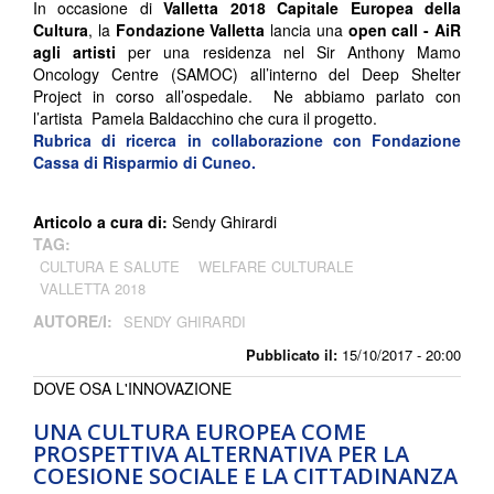
In occasione di
Valletta 2018 Capitale Europea della
Cultura
, la
Fondazione Valletta
lancia una
open call - AiR
agli artisti
per una residenza nel Sir Anthony Mamo
Oncology Centre (SAMOC) all’interno del Deep Shelter
Project in corso all’ospedale. Ne abbiamo parlato con
l’artista Pamela Baldacchino che cura il progetto.
Rubrica di ricerca in collaborazione con
Fondazione
Cassa di Risparmio di Cuneo.
Articolo a cura di:
Sendy Ghirardi
TAG:
CULTURA E SALUTE
WELFARE CULTURALE
VALLETTA 2018
AUTORE/I:
SENDY GHIRARDI
Pubblicato il:
15/10/2017 - 20:00
DOVE OSA L'INNOVAZIONE
UNA CULTURA EUROPEA COME
PROSPETTIVA ALTERNATIVA PER LA
COESIONE SOCIALE E LA CITTADINANZA