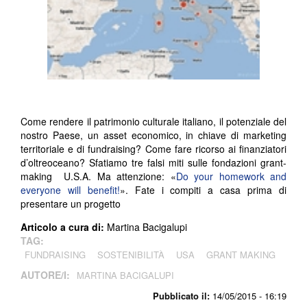
Come rendere il patrimonio culturale italiano, il potenziale del
nostro Paese, un asset economico, in chiave di marketing
territoriale e di fundraising? Come fare ricorso ai finanziatori
d’oltreoceano? Sfatiamo tre falsi miti sulle fondazioni grant-
making U.S.A. Ma attenzione: «
Do your homework and
everyone will benefit!
». Fate i compiti a casa prima di
presentare un progetto
Articolo a cura di:
Martina Bacigalupi
TAG:
FUNDRAISING
SOSTENIBILITÀ
USA
GRANT MAKING
AUTORE/I:
MARTINA BACIGALUPI
Pubblicato il:
14/05/2015 - 16:19