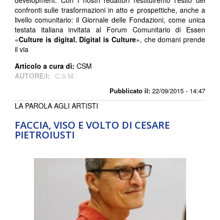
development. Con i nostri redattori restituiremo l’esito dei
confronti sulle trasformazioni in atto e prospettiche, anche a
livello comunitario: il Giornale delle Fondazioni, come unica
testata italiana invitata al Forum Comunitario di Essen
«
Culture is digital. Digital is Culture
», che domani prende
il via
Articolo a cura di:
CSM
AUTORE/I:
C.S.M.
Pubblicato il:
22/09/2015 - 14:47
LA PAROLA AGLI ARTISTI
FACCIA, VISO E VOLTO DI CESARE
PIETROIUSTI