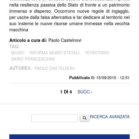
nella resilienza passiva dello Stato di fronte a un patrimonio
immenso e disperso. Occorrono nuove regole di ingaggio,
per uscire dalla falsa alternativa e far dedicare al territorio nel
suo insieme le nuove risorse umane immesse nella vecchia
macchina
Articolo a cura di:
Paolo Castelnovi
TAG:
MUSEI
RIFORMA MUSEI STATALI
TERRITORIO
DARIO FRANCESCHINI
AUTORE/I:
PAOLO CASTELNOVI
Pubblicato il:
15/09/2015 - 12:51
1 DI 4
SUCC ›
Form di ricerca
Cerca
RICERCA AVANZATA