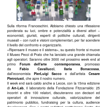
Sulla riforma Franceschini. Abbiamo chiesto una riflessione
ponderata su luci, ombre e potenzialità a diversi attori –
economisti, giuristi, esperti di politiche culturali, dirigenti
museali – con ruoli e visioni complementari, per far scendere
il livello del confronto e organizzarlo.
«Ripensare il museo e il sistema», su questo fronte si muove
il Museo Pecci di Prato che ha lanciato una grande chiamata
agli operatori. Saranno oltre 3000 nel prossimo week end al
primo
Forum dell'arte contemporanea
, promosso
da
Fabio Cavallucci
,
Ilaria Bonacossa
,
dall’economista
PierLuigi Sacco
e dall’artista
Cesare
Pietroiusti
, che apre il nostro numero.
Il week end sarà caldo anche a Lecce, con la 15ma edizione
di
Art-Lab
, il laboratorio della Fondazione Fitzcarraldo: 25
incontri e oltre 100 relatori, discuteranno con decisori ed
operatori di innovazione culturale, valorizzazione del
patrimonio pubblico, fundraising per la cultura, audience