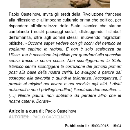
Paolo Castelnovi, invita gli eredi della Rivoluzione francese
alla riflessione e all’impegno culturale prima che politico, per
rispondere all’efferratezze dello Stato Islamico che stanno
cambiando i nostri paesaggi sociali, distruggendo i simboli
dell’umanità, oltre agli uomini stessi, muovendo migrazioni
bibliche. «
Occorre saper vedere con gli occhi del nemico se
vogliamo capirne le ragioni. E non è solo scaltrezza da
Ulisse, ma è occasione irripetibile per guardarci allo specchio
senza trucco e senza scuse. Non sconfiggeremo lo Stato
islamico senza sconfiggere la corruzione dei princìpi primari
posti alla base della nostra civiltà. Lo sviluppo a partire dal
sostegno alla diversità e quindi la tolleranza, l’accoglienza, il
premio ai migliori nel lavoro e nel servizio agli altri, i diritti
universali e non i privilegi ereditari, il controllo democratico….
(…) Niente paura: non abbiamo da perdere altro che le
nostre catene. Dorate»
Articolo a cura di:
Paolo Castelnovi
AUTORE/I:
PAOLO CASTELNOVI
Pubblicato il:
15/09/2015 - 15:04