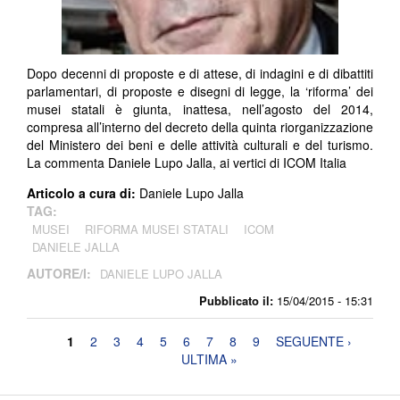
Dopo decenni di proposte e di attese, di indagini e di dibattiti
parlamentari, di proposte e disegni di legge, la ‘riforma’ dei
musei statali è giunta, inattesa, nell’agosto del 2014,
compresa all’interno del decreto della quinta riorganizzazione
del Ministero dei beni e delle attività culturali e del turismo.
La commenta Daniele Lupo Jalla, ai vertici di ICOM Italia
Articolo a cura di:
Daniele Lupo Jalla
TAG:
MUSEI
RIFORMA MUSEI STATALI
ICOM
DANIELE JALLA
AUTORE/I:
DANIELE LUPO JALLA
Pubblicato il:
15/04/2015 - 15:31
Pagine
1
2
3
4
5
6
7
8
9
SEGUENTE ›
ULTIMA »