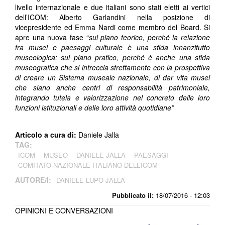
livello internazionale e due italiani sono stati eletti ai vertici
dell’ICOM: Alberto Garlandini nella posizione di
vicepresidente ed Emma Nardi come membro del Board. Si
apre una nuova fase “
sul piano teorico, perché la relazione
fra musei e paesaggi culturale è una sfida innanzitutto
museologica; sul piano pratico, perché è anche una sfida
museografica che si intreccia strettamente con la prospettiva
di creare un Sistema museale nazionale, di dar vita musei
che siano anche centri di responsabilità patrimoniale,
integrando tutela e valorizzazione nel concreto delle loro
funzioni istituzionali e delle loro attività quotidiane”
Articolo a cura di:
Daniele Jalla
TAG:
ICOM
MUSEO
DANIELE JALLA
PAESAGGI
COMITATO NAZIONALE ITALIANO DELL’ICOM
AUTORE/I:
DANIELE LUPO JALLA
Pubblicato il:
18/07/2016 - 12:03
OPINIONI E CONVERSAZIONI