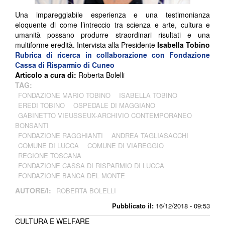
Una impareggiabile esperienza e una testimonianza
eloquente di come l’intreccio tra scienza e arte, cultura e
umanità possano produrre straordinari risultati e una
multiforme eredità. Intervista alla Presidente
Isabella Tobino
Rubrica di ricerca in collaborazione con
Fondazione
Cassa di Risparmio di Cuneo
Articolo a cura di:
Roberta Bolelli
TAG:
FONDAZIONE MARIO TOBINO
ISABELLA TOBINO
EREDI TOBINO
OSPEDALE DI MAGGIANO
GABINETTO VIEUSSEUX-ARCHIVIO CONTEMPORANEO
BONSANTI
FONDAZIONE RAGGHIANTI
ANDREA TAGLIASACCHI
COMUNE DI LUCCA
COMUNE DI VIAREGGIO
REGIONE TOSCANA
FONDAZIONE CASSA DI RISPARMIO DI LUCCA
FONDAZIONE BANCA DEL MONTE
AUTORE/I:
ROBERTA BOLELLI
Pubblicato il:
16/12/2018 - 09:53
CULTURA E WELFARE