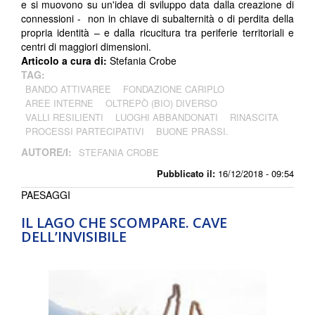
e si muovono su un'idea di sviluppo data dalla creazione di
connessioni - non in chiave di subalternità o di perdita della
propria identità – e dalla ricucitura tra periferie territoriali e
centri di maggiori dimensioni.
Articolo a cura di:
Stefania Crobe
TAG:
BANDO ATTIVAREE
FONDAZIONE CARIPLO
AREE INTERNE
OLTREPÒ (BIO) DIVERSO
VALLI RESILIENTI
LUOGHI ABBANDONATI
RINASCITA
PROCESSI PARTECIPATIVI
BUONE PRASSI.
AUTORE/I:
STEFANIA CROBE
Pubblicato il:
16/12/2018 - 09:54
PAESAGGI
IL LAGO CHE SCOMPARE. CAVE
DELL’INVISIBILE