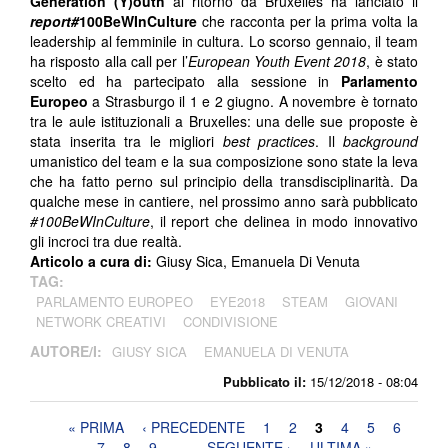
Generation (Y)outh
al ritorno da Bruxelles ha lanciato il
report#
100BeWInCulture
che racconta per la prima volta la
leadership al femminile in cultura. Lo scorso gennaio, il team
ha risposto alla call per l’
European Youth Event 2018
, è stato
scelto ed ha partecipato alla sessione in
Parlamento
Europeo
a Strasburgo il 1 e 2 giugno. A novembre è tornato
tra le aule istituzionali a Bruxelles: una delle sue proposte è
stata inserita tra le migliori
best practices
. Il
background
umanistico del team e la sua composizione sono state la leva
che ha fatto perno sul principio della transdisciplinarità. Da
qualche mese in cantiere, nel prossimo anno sarà pubblicato
#100BeWInCulture
, il report che delinea in modo innovativo
gli incroci tra due realtà.
Articolo a cura di:
Giusy Sica, Emanuela Di Venuta
TAG:
PARLAMENTO EUROPEO
EYE2018
STEAM
GIOVANI
NETWORK CREATIVI
CONDIVISIONE
AUTORE/I:
GIUSY SICA
EMANUELA DI VENUTA
Pubblicato il:
15/12/2018 - 08:04
Pagine
« PRIMA
‹ PRECEDENTE
1
2
3
4
5
6
7
8
9
…
SEGUENTE ›
ULTIMA »