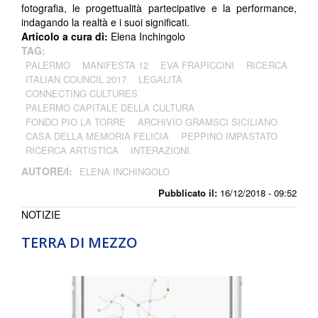
fotografia, le progettualità partecipative e la performance,
indagando la realtà e i suoi significati.
Articolo a cura di:
Elena Inchingolo
TAG:
PALERMO
MANIFESTA 12
EVA FRAPICCINI
RICERCA
ITALIAN COUNCIL 2017
LEGALITÀ
CONNECTING CULTURES
PALERMO CAPITALE DELLA CULTURA
FONDO PIO LA TORRE
ARCHIVIO GRAMSCI SICILIANO
CASA DELLA MEMORIA FELICIA
PEPPINO IMPASTATO
RICERCA ARTISTICA
INTERAZIONI.
AUTORE/I:
ELENA INCHINGOLO
Pubblicato il:
16/12/2018 - 09:52
NOTIZIE
TERRA DI MEZZO