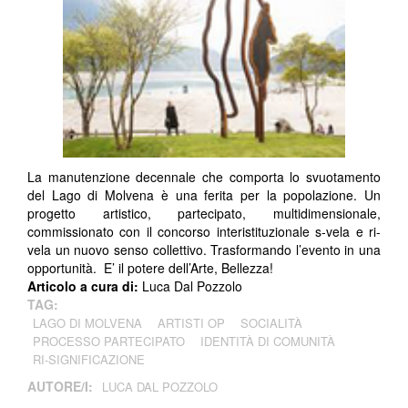
La manutenzione decennale che comporta lo svuotamento
del Lago di Molvena è una ferita per la popolazione. Un
progetto artistico, partecipato, multidimensionale,
commissionato con il concorso interistituzionale s-vela e ri-
vela un nuovo senso collettivo. Trasformando l’evento in una
opportunità. E’ il potere dell’Arte, Bellezza!
Articolo a cura di:
Luca Dal Pozzolo
TAG:
LAGO DI MOLVENA
ARTISTI OP
SOCIALITÀ
PROCESSO PARTECIPATO
IDENTITÀ DI COMUNITÀ
RI-SIGNIFICAZIONE
AUTORE/I:
LUCA DAL POZZOLO