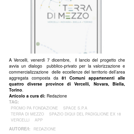
A Vercelli, venerdì 7 dicembre, il lancio del progetto che
avvia un dialogo pubblico-privato per la valorizzazione e
commercializzazione delle eccellenze del territorio dell’area
aggregata composta da
81 Comuni appartenenti alle
quattro diverse province di Vercelli, Novara, Biella,
Torino
.
Articolo a cura di:
Redazione
TAG:
PROMO PA FONDAZIONE
SPACE S.P.A
TERRA DI MEZZO
SPAZIO DIQUI DEL PADIGLIONE EX 18
VERCELLI
APP
AUTORE/I:
REDAZIONE