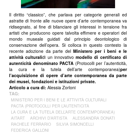
Il diritto “classico”, che parlava per categorie generali ed
astratte di fronte alle nuove opere d’arte contemporanea va
ridisegnato, al fine di bilanciare gli interessi in tensione fra
artisti che producono opere talvolta effimere e operatori del
mondo museale guidati dal principio deontologico di
conservazione dell’opera. Si colloca in questo contesto la
recente adozione da parte del
Ministero per i beni e le
attività culturali
di un innovativo
modello di certificato di
autenticità denominato PACTA
(Protocolli per l’autenticità,
la cura e la tutela dell’arte contemporanea)
per
l’acquisizione di opere d’arte contemporanea da parte
dei musei, fondazioni e istituzioni private.
Articolo a cura di:
Alessia Zorloni
TAG:
MINISTERO PER I BENI E LE ATTIVITÀ CULTURALI
PACTA (PROTOCOLLI PER L’AUTENTICITÀ
LA CURA E LA TUTELA DELL’ARTE CONTEMPORANEA)
AITART
ARCHIVI D’ARTISTA
ALESSANDRA DONATI
RACHELE FERRARIO
SILVIA SIMONCELLI
FEDERICA GALLONI