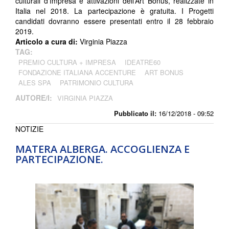
culturali d’Impresa e attivazioni dell’Art Bonus, realizzate in
Italia nel 2018. La partecipazione è gratuita. I Progetti
candidati dovranno essere presentati entro il 28 febbraio
2019.
Articolo a cura di:
Virginia Piazza
TAG:
PREMIO CULTURA + IMPRESA
IDEATRE60
FONDAZIONE ITALIANA ACCENTURE
ART BONUS
ALES SPA
PATRIMONIO CULTURA
AUTORE/I:
VIRGINIA PIAZZA
Pubblicato il:
16/12/2018 - 09:52
NOTIZIE
MATERA ALBERGA. ACCOGLIENZA E
PARTECIPAZIONE.