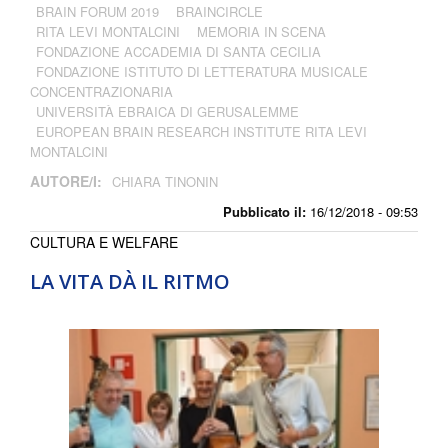
BRAIN FORUM 2019
BRAINCIRCLE
RITA LEVI MONTALCINI
MEMORIA IN SCENA
FONDAZIONE ACCADEMIA DI SANTA CECILIA
FONDAZIONE ISTITUTO DI LETTERATURA MUSICALE
CONCENTRAZIONARIA
UNIVERSITÀ EBRAICA DI GERUSALEMME
EUROPEAN BRAIN RESEARCH INSTITUTE RITA LEVI
MONTALCINI
AUTORE/I:
CHIARA TINONIN
Pubblicato il:
16/12/2018 - 09:53
CULTURA E WELFARE
LA VITA DÀ IL RITMO