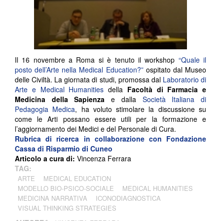
Il 16 novembre a Roma si è tenuto il workshop
“Quale il
posto dell’Arte nella Medical Education?”
ospitato dal Museo
delle Civiltà. La giornata di studi, promossa dal
Laboratorio di
Arte e Medical Humanities
della
Facoltà di Farmacia e
Medicina della Sapienza
e dalla
Società Italiana di
Pedagogia Medica
, ha voluto stimolare la discussione su
come le Arti possano essere utili per la formazione e
l’aggiornamento dei Medici e del Personale di Cura.
Rubrica di ricerca in collaborazione con
Fondazione
Cassa di Risparmio di Cuneo
Articolo a cura di:
Vincenza Ferrara
TAG:
ARTE
MEDICAL EDUCATION
MODELLO BIO-PSICO-SOCIALE
MEDICAL HUMANITIES
MEDICINA NARRATIVA
ICONODIAGNOSTICA
VISUAL THINKING STRATEGIES