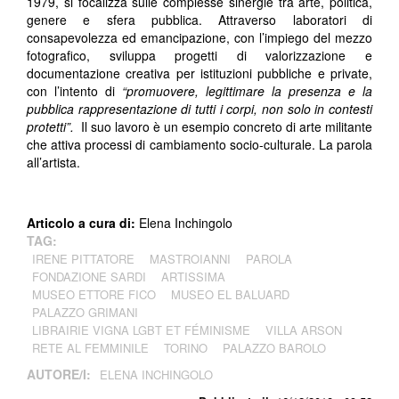
1979, si focalizza sulle complesse sinergie tra arte, politica,
genere e sfera pubblica. Attraverso laboratori di
consapevolezza ed emancipazione, con l’impiego del mezzo
fotografico, sviluppa progetti di valorizzazione e
documentazione creativa per istituzioni pubbliche e private,
con l’intento di
“promuovere, legittimare la presenza e la
pubblica rappresentazione di tutti i corpi, non solo in contesti
protetti”.
Il suo lavoro è un esempio concreto di arte militante
che attiva processi di cambiamento socio-culturale. La parola
all’artista.
Articolo a cura di:
Elena Inchingolo
TAG:
IRENE PITTATORE
MASTROIANNI
PAROLA
FONDAZIONE SARDI
ARTISSIMA
MUSEO ETTORE FICO
MUSEO EL BALUARD
PALAZZO GRIMANI
LIBRAIRIE VIGNA LGBT ET FÉMINISME
VILLA ARSON
RETE AL FEMMINILE
TORINO
PALAZZO BAROLO
AUTORE/I:
ELENA INCHINGOLO