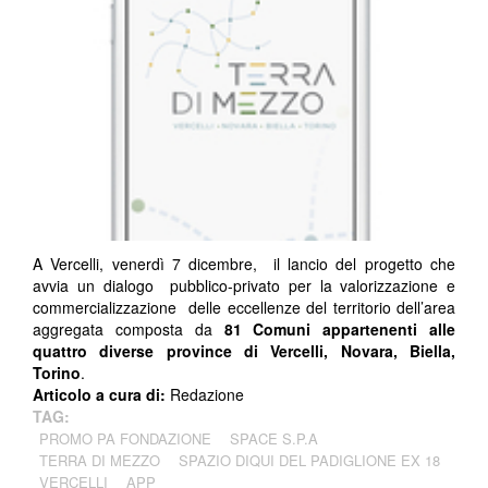
A Vercelli, venerdì 7 dicembre, il lancio del progetto che
avvia un dialogo pubblico-privato per la valorizzazione e
commercializzazione delle eccellenze del territorio dell’area
aggregata composta da
81 Comuni appartenenti alle
quattro diverse province di Vercelli, Novara, Biella,
Torino
.
Articolo a cura di:
Redazione
TAG:
PROMO PA FONDAZIONE
SPACE S.P.A
TERRA DI MEZZO
SPAZIO DIQUI DEL PADIGLIONE EX 18
VERCELLI
APP