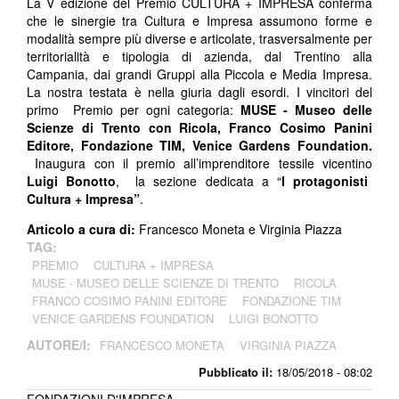
La V edizione del Premio CULTURA + IMPRESA conferma
che le sinergie tra Cultura e Impresa assumono forme e
modalità sempre più diverse e articolate, trasversalmente per
territorialità e tipologia di azienda, dal Trentino alla
Campania, dai grandi Gruppi alla Piccola e Media Impresa.
La nostra testata è nella giuria dagli esordi. I vincitori del
primo Premio per ogni categoria:
MUSE - Museo delle
Scienze di Trento con Ricola, Franco Cosimo Panini
Editore, Fondazione TIM, Venice Gardens Foundation.
Inaugura con il premio all’imprenditore tessile vicentino
Luigi Bonotto
, la sezione dedicata a “
I protagonisti
Cultura + Impresa”
.
Articolo a cura di:
Francesco Moneta e Virginia Piazza
TAG:
PREMIO
CULTURA + IMPRESA
MUSE - MUSEO DELLE SCIENZE DI TRENTO
RICOLA
FRANCO COSIMO PANINI EDITORE
FONDAZIONE TIM
VENICE GARDENS FOUNDATION
LUIGI BONOTTO
AUTORE/I:
FRANCESCO MONETA
VIRGINIA PIAZZA
Pubblicato il:
18/05/2018 - 08:02