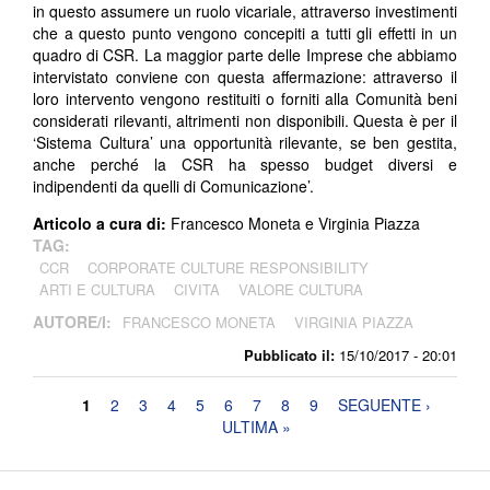
in questo assumere un ruolo vicariale, attraverso investimenti
che a questo punto vengono concepiti a tutti gli effetti in un
quadro di CSR. La maggior parte delle Imprese che abbiamo
intervistato conviene con questa affermazione: attraverso il
loro intervento vengono restituiti o forniti alla Comunità beni
considerati rilevanti, altrimenti non disponibili. Questa è per il
‘Sistema Cultura’ una opportunità rilevante, se ben gestita,
anche perché la CSR ha spesso budget diversi e
indipendenti da quelli di Comunicazione’.
Articolo a cura di:
Francesco Moneta e Virginia Piazza
TAG:
CCR
CORPORATE CULTURE RESPONSIBILITY
ARTI E CULTURA
CIVITA
VALORE CULTURA
AUTORE/I:
FRANCESCO MONETA
VIRGINIA PIAZZA
Pubblicato il:
15/10/2017 - 20:01
Pagine
1
2
3
4
5
6
7
8
9
SEGUENTE ›
ULTIMA »