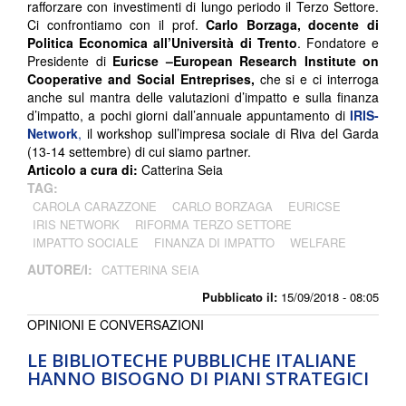
rafforzare con investimenti di lungo periodo il Terzo Settore.
Ci confrontiamo con il prof.
Carlo Borzaga, docente di
Politica Economica all’Università di Trento
. Fondatore e
Presidente di
Euricse –European Research Institute on
Cooperative and Social Entreprises,
che si e ci interroga
anche sul mantra delle valutazioni d’impatto e sulla finanza
d’impatto, a pochi giorni dall’annuale appuntamento di
IRIS-
Network
,
il workshop sull’impresa sociale di Riva del Garda
(13-14 settembre) di cui siamo partner.
Articolo a cura di:
Catterina Seia
TAG:
CAROLA CARAZZONE
CARLO BORZAGA
EURICSE
IRIS NETWORK
RIFORMA TERZO SETTORE
IMPATTO SOCIALE
FINANZA DI IMPATTO
WELFARE
AUTORE/I:
CATTERINA SEIA
Pubblicato il:
15/09/2018 - 08:05
OPINIONI E CONVERSAZIONI
LE BIBLIOTECHE PUBBLICHE ITALIANE
HANNO BISOGNO DI PIANI STRATEGICI