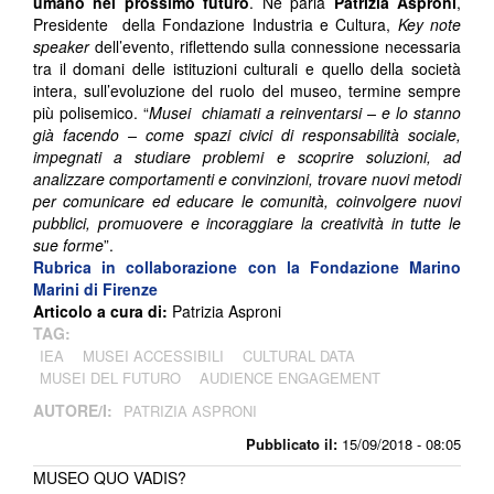
umano nel prossimo futuro
. Ne parla
Patrizia Asproni
,
Presidente della Fondazione Industria e Cultura,
Key note
speaker
dell’evento, riflettendo sulla connessione necessaria
tra il domani delle istituzioni culturali e quello della società
intera, sull’evoluzione del ruolo del museo, termine sempre
più polisemico. “
Musei chiamati a reinventarsi – e lo stanno
già facendo – come spazi civici di responsabilità sociale,
impegnati a studiare problemi e scoprire soluzioni, ad
analizzare comportamenti e convinzioni, trovare nuovi metodi
per comunicare ed educare le comunità, coinvolgere nuovi
pubblici, promuovere e incoraggiare la creatività in tutte le
sue forme
”.
Rubrica in collaborazione con la Fondazione Marino
Marini di Firenze
Articolo a cura di:
Patrizia Asproni
TAG:
IEA
MUSEI ACCESSIBILI
CULTURAL DATA
MUSEI DEL FUTURO
AUDIENCE ENGAGEMENT
AUTORE/I:
PATRIZIA ASPRONI
Pubblicato il:
15/09/2018 - 08:05
MUSEO QUO VADIS?