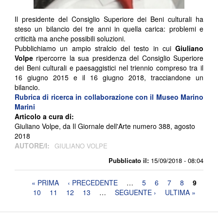
Il presidente del Consiglio Superiore dei Beni culturali ha
steso un bilancio dei tre anni in quella carica: problemi e
criticità ma anche possibili soluzioni.
Pubblichiamo un ampio stralcio del testo in cui
Giuliano
Volpe
ripercorre la sua presidenza del Consiglio Superiore
dei Beni culturali e paesaggistici nel triennio compreso tra il
16 giugno 2015 e il 16 giugno 2018, tracciandone un
bilancio.
Rubrica di ricerca in collaborazione con il Museo Marino
Marini
Articolo a cura di:
Giuliano Volpe, da Il Giornale dell'Arte numero 388, agosto
2018
AUTORE/I:
GIULIANO VOLPE
Pubblicato il:
15/09/2018 - 08:04
Pagine
« PRIMA
‹ PRECEDENTE
…
5
6
7
8
9
10
11
12
13
…
SEGUENTE ›
ULTIMA »