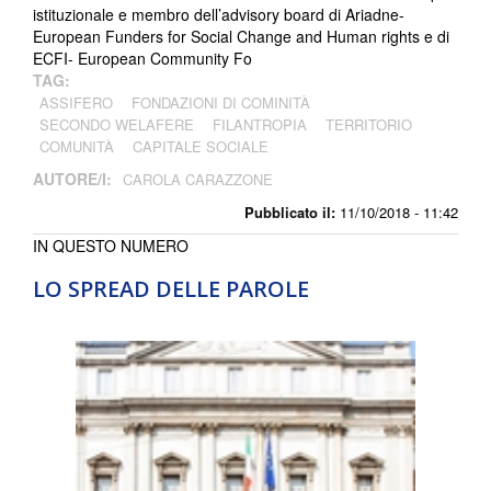
istituzionale e membro dell’advisory board di Ariadne-
European Funders for Social Change and Human rights e di
ECFI- European Community Fo
TAG:
ASSIFERO
FONDAZIONI DI COMINITÀ
SECONDO WELAFERE
FILANTROPIA
TERRITORIO
COMUNITÀ
CAPITALE SOCIALE
AUTORE/I:
CAROLA CARAZZONE
Pubblicato il:
11/10/2018 - 11:42
IN QUESTO NUMERO
LO SPREAD DELLE PAROLE