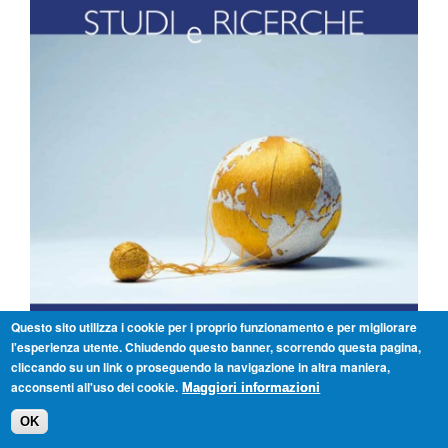
Questo sito utilizza i cookie per i proprio funzionamento e per migliorare
l'esperienza utente. Chiudendo questo banner, scorrendo questa pagina,
cliccando su un link o proseguendo la navigazione in altra maniera,
acconsenti all'uso dei cookie.
Maggiori informazioni
OK
CLICCA QUI PER SCARICARE LA VERSIONE PDF