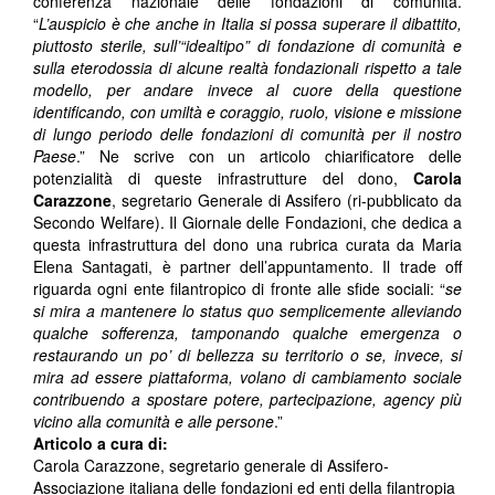
conferenza nazionale delle fondazioni di comunità.
“
L’auspicio è che anche in Italia si possa superare il dibattito,
piuttosto sterile, sull’“idealtipo” di fondazione di comunità e
sulla eterodossia di alcune realtà fondazionali rispetto a tale
modello, per andare invece al cuore della questione
identificando, con umiltà e coraggio, ruolo, visione e missione
di lungo periodo delle fondazioni di comunità per il nostro
Paese
.” Ne scrive con un articolo chiarificatore delle
potenzialità di queste infrastrutture del dono,
Carola
Carazzone
, segretario Generale di Assifero (ri-pubblicato da
Secondo Welfare). Il Giornale delle Fondazioni, che dedica a
questa infrastruttura del dono una rubrica curata da Maria
Elena Santagati, è partner dell’appuntamento. Il trade off
riguarda ogni ente filantropico di fronte alle sfide sociali: “
se
si mira a mantenere lo status quo semplicemente alleviando
qualche sofferenza, tamponando qualche emergenza o
restaurando un po’ di bellezza su territorio o se, invece, si
mira ad essere piattaforma, volano di cambiamento sociale
contribuendo a spostare potere, partecipazione, agency più
vicino alla comunità e alle persone
.”
Articolo a cura di:
Carola Carazzone, segretario generale di Assifero-
Associazione italiana delle fondazioni ed enti della filantropia