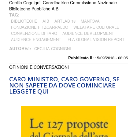
Cecilia Cognigni, Coordinatrice Commissione Nazionale
Biblioteche Pubbliche AIB
TAG:
BIBLIOTECHE
AIB
ARTLAB 18
MANTOVA
FONDAZIONE FITZCARRALDO
WELAFARE CULTURALE
CONVENZIONE DI FARO
AUDIENCE DEVELOPMENT
AUDIENCE ENGAGEMENT
IFLA GLOBAL VISION REPORT
AUTORE/I:
CECILIA COGNIGNI
Pubblicato il:
15/09/2018 - 08:05
OPINIONI E CONVERSAZIONI
CARO MINISTRO, CARO GOVERNO, SE
NON SAPETE DA DOVE COMINCIARE
LEGGETE QUI