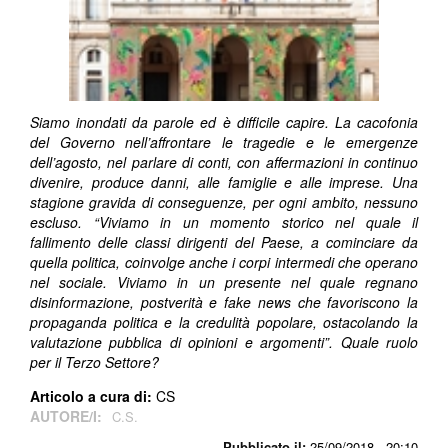
Siamo inondati da parole ed è difficile capire. La cacofonia
del Governo nell’affrontare le tragedie e le emergenze
dell’agosto, nel parlare di conti, con affermazioni in continuo
divenire, produce danni, alle famiglie e alle imprese. Una
stagione gravida di conseguenze, per ogni ambito, nessuno
escluso. “
Viviamo in un momento storico nel quale il
fallimento delle classi dirigenti del Paese, a cominciare da
quella politica, coinvolge anche i corpi intermedi che operano
nel sociale. Viviamo in un presente nel quale regnano
disinformazione, postverità e fake news che favoriscono la
propaganda politica e la credulità popolare, ostacolando la
valutazione pubblica di opinioni e argomenti
”. Quale ruolo
per il Terzo Settore?
Articolo a cura di:
CS
AUTORE/I:
C.S.
Pubblicato il:
25/09/2018 - 20:10