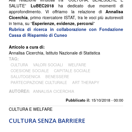
SALUTE”
LuBEC2018
ha dedicato due momenti di
approfondimento. Vi offriamo la relazione di
Annalisa
Cicerchia
, primo ricercatore ISTAT, tra le voci più autorevoli
in tema, su “
Esperienze, evidenze, percorsi
”
Rubrica di ricerca in collaborazione con
Fondazione
Cassa di Risparmio di Cuneo
Articolo a cura di:
Annalisa Cicerchia, Istituto Nazionale di Statistica
TAG:
CULTURA
VALORI SOCIALI
WELFARE
COESIONE SOCIALE
CAPITALE SOCIALE
SALUTOGENICA
BENESSERE
PARTECIPAZIONE CULTURALE
ART THERAPY
AUTORE/I:
ANNALISA CICERCHIA
Pubblicato il:
15/10/2018 - 00:00
CULTURA E WELFARE
CULTURA SENZA BARRIERE