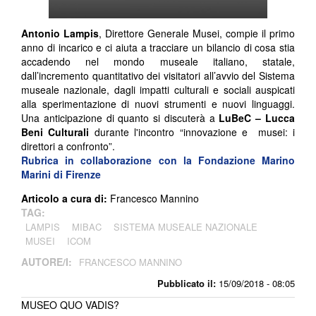
Antonio Lampis
, Direttore Generale Musei, compie il primo
anno di incarico e ci aiuta a tracciare un bilancio di cosa stia
accadendo nel mondo museale italiano, statale,
dall’incremento quantitativo dei visitatori all’avvio del Sistema
museale nazionale, dagli impatti culturali e sociali auspicati
alla sperimentazione di nuovi strumenti e nuovi linguaggi.
Una anticipazione di quanto si discuterà a
LuBeC – Lucca
Beni Culturali
durante l'incontro “innovazione e musei: i
direttori a confronto”.
Rubrica in collaborazione con la Fondazione Marino
Marini di Firenze
Articolo a cura di:
Francesco Mannino
TAG:
LAMPIS
MIBAC
SISTEMA MUSEALE NAZIONALE
MUSEI
ICOM
AUTORE/I:
FRANCESCO MANNINO
Pubblicato il:
15/09/2018 - 08:05
MUSEO QUO VADIS?