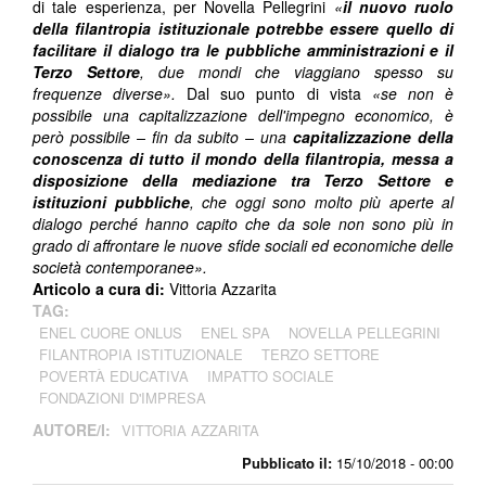
di tale esperienza, per Novella Pellegrini
«
il nuovo ruolo
della filantropia istituzionale potrebbe essere quello di
facilitare il dialogo tra le pubbliche amministrazioni e il
Terzo Settore
, due mondi che viaggiano spesso su
frequenze diverse».
Dal suo punto di vista
«se non è
possibile una capitalizzazione dell'impegno economico, è
però possibile – fin da subito – una
capitalizzazione della
conoscenza di tutto il mondo della filantropia, messa a
disposizione della mediazione tra Terzo Settore e
istituzioni pubbliche
, che oggi sono molto più aperte al
dialogo perché hanno capito che da sole non sono più in
grado di affrontare le nuove sfide sociali ed economiche delle
società contemporanee».
Articolo a cura di:
Vittoria Azzarita
TAG:
ENEL CUORE ONLUS
ENEL SPA
NOVELLA PELLEGRINI
FILANTROPIA ISTITUZIONALE
TERZO SETTORE
POVERTÀ EDUCATIVA
IMPATTO SOCIALE
FONDAZIONI D'IMPRESA
AUTORE/I:
VITTORIA AZZARITA
Pubblicato il:
15/10/2018 - 00:00