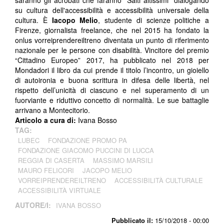
saranno gli acrobati che faranno "Salti altissimi" dialogando
su cultura dell'accessibilità e accessibilità universale della
cultura. È
Iacopo Melio
, studente di scienze politiche a
Firenze, giornalista freelance, che nel 2015 ha fondato la
onlus vorreiprendereiltreno diventata un punto di riferimento
nazionale per le persone con disabilità. Vincitore del premio
“Cittadino Europeo” 2017, ha pubblicato nel 2018 per
Mondadori il libro da cui prende il titolo l’incontro, un gioiello
di autoironia e buona scrittura in difesa delle libertà, nel
rispetto dell’unicità di ciascuno e nel superamento di un
fuorviante e riduttivo concetto di normalità. Le sue battaglie
arrivano a Montecitorio.
Articolo a cura di:
Ivana Bosso
TAG:
LUBEC
FONDAZIONE PROMO PA
FONDAZIONE GIACOMO PUCCINI DI LUCCA
REGGIA DI CASERTA
MASSIMO MARSILI
MAURO FELICORI
JACOPO MELIO
VORREIPRENDEREILTRENO
ACCESSIBILITÀ CULTURALE
ACCESSIBILITÀ VIRTUALE
AUTORE/I:
IVANA BOSSO
Pubblicato il:
15/10/2018 - 00:00