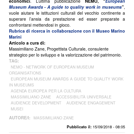
economici
. L’ultima pubblicazione
NEMO, “
European
Museum Awards - A guide to quality work in museums
”
,
vuole aiutare le istituzioni culturali del vecchio continente a
superare l’ansia da prestazione ed esser preparate a
confrontarsi mettendosi in gioco.
Rubrica di ricerca in collaborazione con il Museo Marino
Marini
Articolo a cura di:
Massimiliano Zane, Progettista Culturale, consulente
strategico per lo sviluppo e la valorizzazione del patrimonio.
TAG:
NEMO - NETWORK OF EUROPEAN MUSEUM
ORGANISATIONS
EUROPEAN MUSEUM AWARDS A GUIDE TO QUALITY WORK
IN MUSEUMS
AGENDA EUROPEA PER LA CULTURA
MASSIMILIANO ZANE
ACCESSIBILITÀ UNIVERSALE
AUDIENCE DEVELOPMENT
AUDIENCE ENGAGEMENT
MUSEI
AUTORE/I:
MASSIMILIANO ZANE
Pubblicato il:
15/09/2018 - 08:05