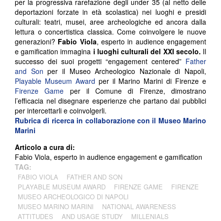
per la progressiva rarefazione degli under 35 (al netto delle
deportazioni forzate in età scolastica) nei luoghi e presidi
culturali: teatri, musei, aree archeologiche ed ancora dalla
lettura o concertistica classica. Come coinvolgere le nuove
generazioni?
Fabio Viola
, esperto in audience engagement
e gamification immagina
i luoghi culturali del XXI secolo.
Il
successo dei suoi progetti “engagement centered”
Father
and Son
per il Museo Archeologico Nazionale di Napoli,
Playable Museum Award
per il Marino Marini di Firenze e
Firenze Game
per il Comune di Firenze, dimostrano
l’efficacia nel disegnare esperienze che partano dai pubblici
per intercettarli e coinvolgerli.
Rubrica di ricerca in collaborazione con il Museo Marino
Marini
Articolo a cura di:
Fabio Viola, esperto in audience engagement e gamification
TAG:
FABIO VIOLA
FATHER AND SON
PLAYABLE MUSEUM AWARD
FIRENZE GAME
FIRENZE
MUSEO ARCHEOLOGICO DI NAPOLI
MUSEO MARINO MARINI
NATIONAL AWARENESS
ATTITUDES
AND USAGE STUDY
MILLENIALS