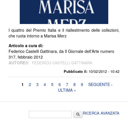
I quattro del Premio Italia e il riallestimento delle collezioni,
che ruota intorno a Marisa Merz
Articolo a cura di:
Federico Castelli Gattinara, da Il Giornale dell'Arte numero
317, febbraio 2012
AUTORE/I:
FEDERICO CASTELLI GATTINARA
Pubblicato il:
10/02/2012 - 10:42
Pagine
1
2
3
4
5
6
7
8
9
SEGUENTE ›
ULTIMA »
Form di ricerca
Cerca
RICERCA AVANZATA