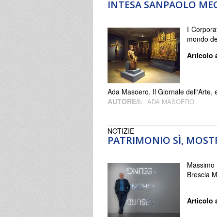
INTESA SANPAOLO MEC
I Corpora
mondo del
Articolo 
Ada Masoero. Il Giornale dell'Arte,
AUTORE/I:
ADA MASOERO
NOTIZIE
PATRIMONIO SÌ, MOS
Massimo M
Brescia M
Articolo 