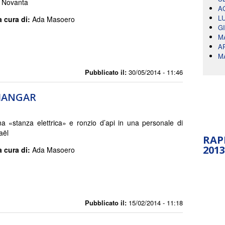
i Novanta
A
L
a cura di:
Ada Masoero
G
M
A
M
Pubblicato il:
30/05/2014 - 11:46
’HANGAR
a «stanza elettrica» e ronzio d’api in una personale di
aël
RAP
2013
a cura di:
Ada Masoero
Pubblicato il:
15/02/2014 - 11:18