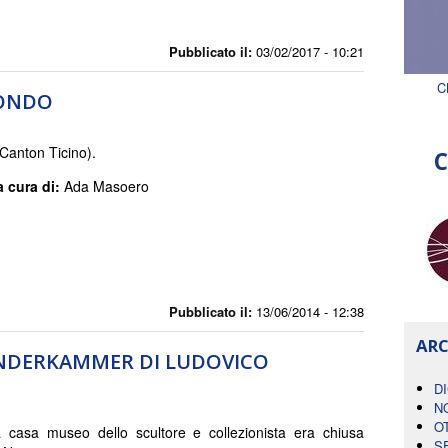
Pubblicato il:
03/02/2017 - 10:21
C
MONDO
Canton Ticino).
C
a cura di:
Ada Masoero
Pubblicato il:
13/06/2014 - 12:38
ARC
UNDERKAMMER DI LUDOVICO
D
N
O
ca casa museo dello scultore e collezionista era chiusa
S