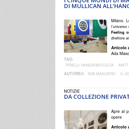
I CINQUE MONDI DI M
DI MULLICAN ALL’HA
Milano. 
l’universo
Feeling o
direttore a
Articolo 
Ada Masoe
TAG:
PIRELLI HANGARBICOCCA
MATT
AUTORE/I:
ADA MASOERO
IL G
NOTIZIE
DA COLLEZIONE PRIVAT
Apre al p
opere
Articolo 