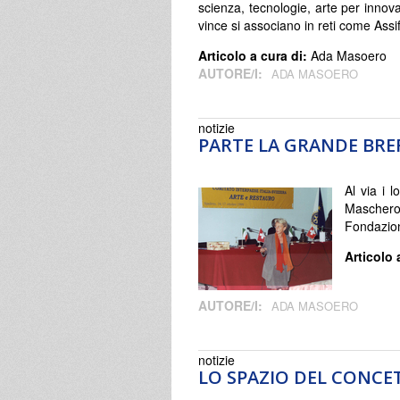
scienza, tecnologie, arte per innovar
vince si associano in reti come Assif
Articolo a cura di:
Ada Masoero
AUTORE/I:
ADA MASOERO
notizie
PARTE LA GRANDE BRER
Al via i l
Mascheron
Fondazion
Articolo 
AUTORE/I:
ADA MASOERO
notizie
LO SPAZIO DEL CONCE