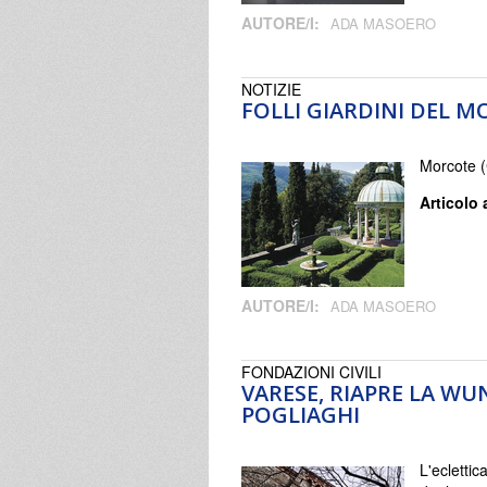
AUTORE/I:
ADA MASOERO
NOTIZIE
FOLLI GIARDINI DEL 
Morcote (
Articolo 
AUTORE/I:
ADA MASOERO
FONDAZIONI CIVILI
VARESE, RIAPRE LA W
POGLIAGHI
L'ecletti