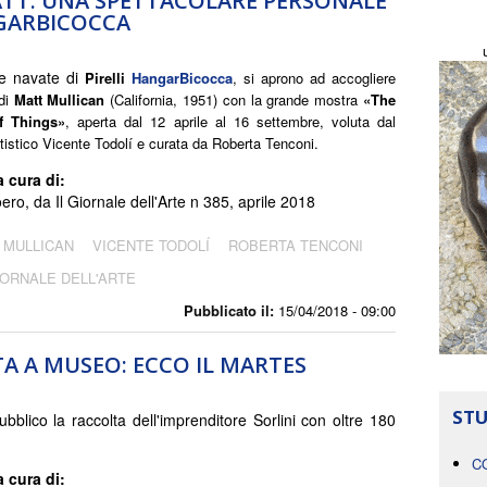
ATT. UNA SPETTACOLARE PERSONALE
NGARBICOCCA
Le navate di
Pirelli
HangarBicocca
, si aprono ad accogliere
 di
Matt Mullican
(California, 1951) con la grande mostra
«The
f Things»
, aperta dal 12 aprile al 16 settembre, voluta dal
rtistico Vicente Todolí e curata da Roberta Tenconi.
a cura di:
ro, da Il Giornale dell'Arte n 385, aprile 2018
 MULLICAN
VICENTE TODOLÍ
ROBERTA TENCONI
IORNALE DELL'ARTE
Pubblicato il:
15/04/2018 - 09:00
A A MUSEO: ECCO IL MARTES
STU
ubblico la raccolta dell'imprenditore Sorlini con oltre 180
C
a cura di: