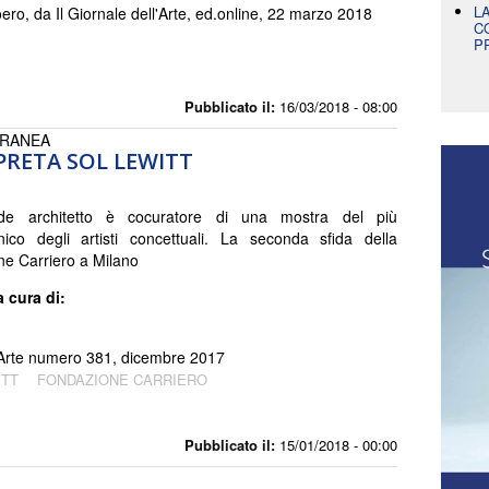
L
ro, da Il Giornale dell'Arte, ed.online, 22 marzo 2018
C
P
Pubblicato il:
16/03/2018 - 08:00
ORANEA
RETA SOL LEWITT
e architetto è cocuratore di una mostra del più
onico degli artisti concettuali. La seconda sfida della
e Carriero a Milano
a cura di:
l'Arte numero 381, dicembre 2017
ITT
FONDAZIONE CARRIERO
Pubblicato il:
15/01/2018 - 00:00