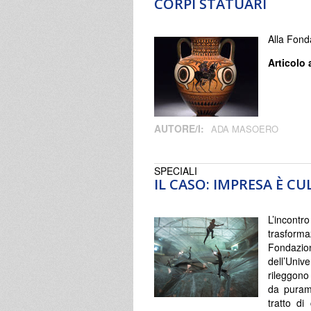
CORPI STATUARI
Alla Fond
Articolo 
AUTORE/I:
ADA MASOERO
SPECIALI
IL CASO: IMPRESA È CU
L’incontro
trasforma
Fondazio
dell’Unive
rileggono
da puram
tratto di