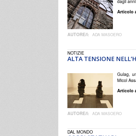
dagli ann
Articolo 
AUTORE/I:
ADA MASOERO
NOTIZIE
ALTA TENSIONE NELL
Gulag, un
Micol Ass
Articolo 
AUTORE/I:
ADA MASOERO
DAL MONDO