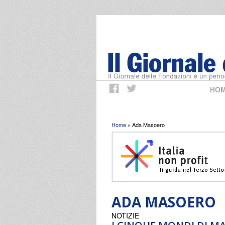
HO
Tu sei qui
Home
» Ada Masoero
ADA MASOERO
NOTIZIE