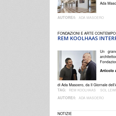
Ada Masoe
AUTORE/I:
ADA MASOERO
FONDAZIONI E ARTE CONTEMP
REM KOOLHAAS INTERP
Un grand
architett
Fondazion
Articolo 
di Ada Masoero, da Il Giornale del
TAG:
REM KOOLHAAS
SOL LEW
AUTORE/I:
ADA MASOERO
NOTIZIE