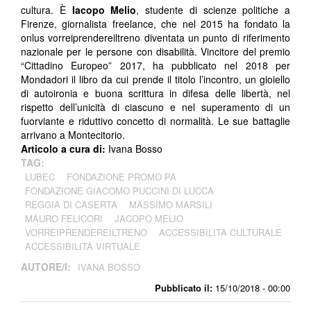
cultura. È
Iacopo Melio
, studente di scienze politiche a
Firenze, giornalista freelance, che nel 2015 ha fondato la
onlus vorreiprendereiltreno diventata un punto di riferimento
nazionale per le persone con disabilità. Vincitore del premio
“Cittadino Europeo” 2017, ha pubblicato nel 2018 per
Mondadori il libro da cui prende il titolo l’incontro, un gioiello
di autoironia e buona scrittura in difesa delle libertà, nel
rispetto dell’unicità di ciascuno e nel superamento di un
fuorviante e riduttivo concetto di normalità. Le sue battaglie
arrivano a Montecitorio.
Articolo a cura di:
Ivana Bosso
TAG:
LUBEC
FONDAZIONE PROMO PA
FONDAZIONE GIACOMO PUCCINI DI LUCCA
REGGIA DI CASERTA
MASSIMO MARSILI
MAURO FELICORI
JACOPO MELIO
VORREIPRENDEREILTRENO
ACCESSIBILITÀ CULTURALE
ACCESSIBILITÀ VIRTUALE
AUTORE/I:
IVANA BOSSO
Pubblicato il:
15/10/2018 - 00:00