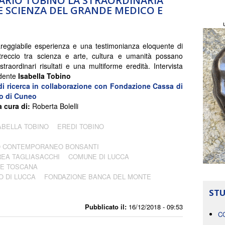
ARIO TOBINO LA STRAORDINARIA
E SCIENZA DEL GRANDE MEDICO E
eggiabile esperienza e una testimonianza eloquente di
treccio tra scienza e arte, cultura e umanità possano
straordinari risultati e una multiforme eredità. Intervista
idente
Isabella Tobino
di ricerca in collaborazione con
Fondazione Cassa di
o di Cuneo
a cura di:
Roberta Bolelli
ABELLA TOBINO
EREDI TOBINO
IO CONTEMPORANEO BONSANTI
EA TAGLIASACCHI
COMUNE DI LUCCA
E TOSCANA
O DI LUCCA
FONDAZIONE BANCA DEL MONTE
STU
Pubblicato il:
16/12/2018 - 09:53
C