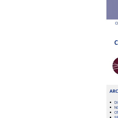
C
C
ARC
D
N
O
S