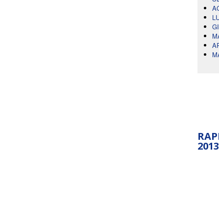
A
L
G
M
A
M
RAP
2013