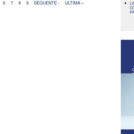
6
7
8
9
SEGUENTE ›
ULTIMA »
L
C
P