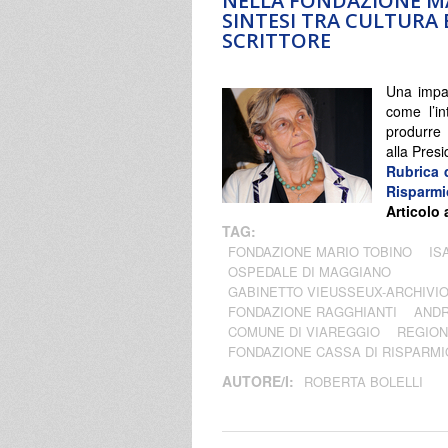
NELLA FONDAZIONE M
SINTESI TRA CULTURA 
SCRITTORE
Una impar
come l’in
produrre 
alla Pres
Rubrica 
Risparmi
Articolo 
TAG:
FONDAZIONE MARIO TOBINO
IS
OSPEDALE DI MAGGIANO
GABINETTO VIEUSSEUX-ARCHIV
FONDAZIONE RAGGHIANTI
ANDR
COMUNE DI VIAREGGIO
REGION
FONDAZIONE CASSA DI RISPARMI
AUTORE/I:
ROBERTA BOLELLI