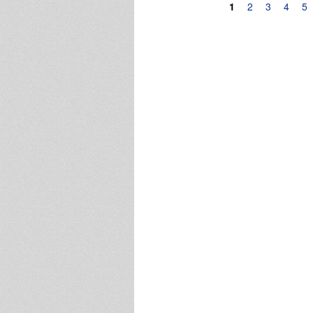
Pagine
1
2
3
4
5