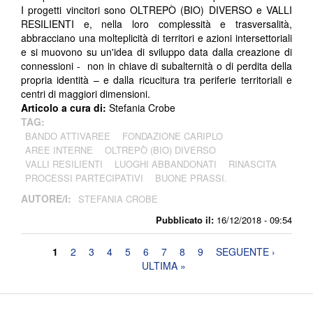
I progetti vincitori sono OLTREPÒ (BIO) DIVERSO e VALLI
RESILIENTI e, nella loro complessità e trasversalità,
abbracciano una molteplicità di territori e azioni intersettoriali
e si muovono su un'idea di sviluppo data dalla creazione di
connessioni - non in chiave di subalternità o di perdita della
propria identità – e dalla ricucitura tra periferie territoriali e
centri di maggiori dimensioni.
Articolo a cura di:
Stefania Crobe
TAG:
BANDO ATTIVAREE
FONDAZIONE CARIPLO
AREE INTERNE
OLTREPÒ (BIO) DIVERSO
VALLI RESILIENTI
LUOGHI ABBANDONATI
RINASCITA
PROCESSI PARTECIPATIVI
BUONE PRASSI.
AUTORE/I:
STEFANIA CROBE
Pubblicato il:
16/12/2018 - 09:54
Pagine
1
2
3
4
5
6
7
8
9
SEGUENTE ›
ULTIMA »