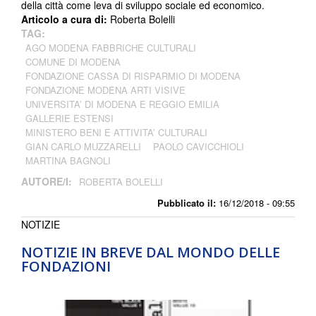
della città come leva di sviluppo sociale ed economico.
Articolo a cura di:
Roberta Bolelli
TAG:
AGO MODENA FABBRICHE CULTURALI
COMUNE DI MODENA
FONDAZIONE CASSA DI RISPARMIO DI MODENA
FONDAZIONE MODENA ARTI VISIVE
UNIVERSITA’ DI MODENA E REGGIO EMILIA
GALLERIE ESTENSI
MINISTERO BENI E ATTIVITA’ CULTURALI
GIAN CARLO MUZZARELLI
PAOLO CAVICCHIOLI
MARTINA BAGNOLI
AUTORE/I:
ROBERTA BOLELLI
Pubblicato il:
16/12/2018 - 09:55
NOTIZIE
NOTIZIE IN BREVE DAL MONDO DELLE
FONDAZIONI