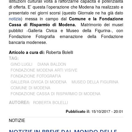
istituzioni culturali volta a rafforzarne capacità e potenzialità
di offerta. E’ questa l’operazione che Modena ha realizzato e
presentato nei giorni scorsi (questo Giornale ne ha già dato
notizia
) messa in campo dal
Comune e la Fondazione
Cassa di Risparmio di Modena.
Matrimonio dei musei
pubblici -Galleria Civica e Museo della Figurina-, con
Fondazione Fotografia emanazione della Fondazione
bancaria modenese.
Articolo a cura di:
Roberta Bolelli
TAG:
GINO LUGLI
DIANA BALDON
FONDAZIONE MODENA ARTI VISIVE
FONDAZIONE FOTOGRAFIA
GALLERIA CIVICA DI MODENA
MUSEO DELLA FIGURINA
COMUNE DI MODENA
FONDAZIONE CASSA DI RISPARMIO DI MODENA
AUTORE/I:
ROBERTA BOLELLI
Pubblicato il:
15/10/2017 - 20:01
NOTIZIE
NOTIZIE IN BREVE DAL MONDO DELLE