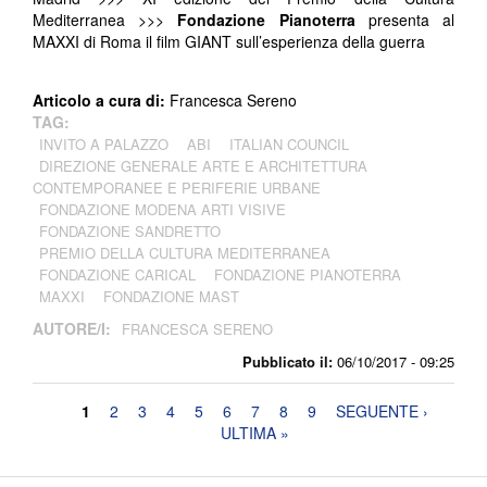
Mediterranea >>>
Fondazione Pianoterra
presenta al
MAXXI di Roma il film GIANT sull’esperienza della guerra
Articolo a cura di:
Francesca Sereno
TAG:
INVITO A PALAZZO
ABI
ITALIAN COUNCIL
DIREZIONE GENERALE ARTE E ARCHITETTURA
CONTEMPORANEE E PERIFERIE URBANE
FONDAZIONE MODENA ARTI VISIVE
FONDAZIONE SANDRETTO
PREMIO DELLA CULTURA MEDITERRANEA
FONDAZIONE CARICAL
FONDAZIONE PIANOTERRA
MAXXI
FONDAZIONE MAST
AUTORE/I:
FRANCESCA SERENO
Pubblicato il:
06/10/2017 - 09:25
Pagine
1
2
3
4
5
6
7
8
9
SEGUENTE ›
ULTIMA »