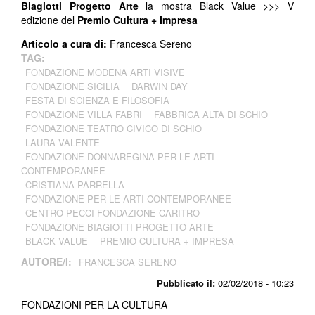
Biagiotti Progetto Arte
la mostra Black Value >>> V
edizione del
Premio Cultura + Impresa
Articolo a cura di:
Francesca Sereno
TAG:
FONDAZIONE MODENA ARTI VISIVE
FONDAZIONE SICILIA
DARWIN DAY
FESTA DI SCIENZA E FILOSOFIA
FONDAZIONE VILLA FABRI
FABBRICA ALTA DI SCHIO
FONDAZIONE TEATRO CIVICO DI SCHIO
LAURA VALENTE
FONDAZIONE DONNAREGINA PER LE ARTI
CONTEMPORANEE
CRISTIANA PARRELLA
FONDAZIONE PER LE ARTI CONTEMPORANEE
CENTRO PECCI FONDAZIONE CARITRO
FONDAZIONE BIAGIOTTI PROGETTO ARTE
BLACK VALUE
PREMIO CULTURA + IMPRESA
AUTORE/I:
FRANCESCA SERENO
Pubblicato il:
02/02/2018 - 10:23
FONDAZIONI PER LA CULTURA