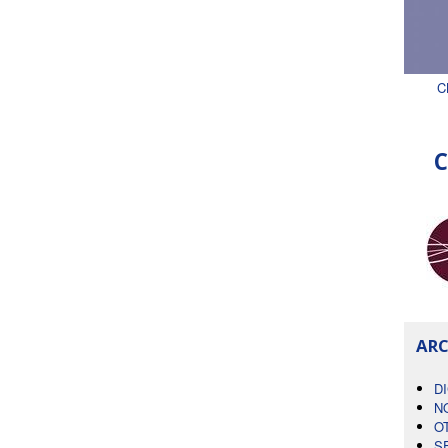
C
C
ARC
D
N
O
S