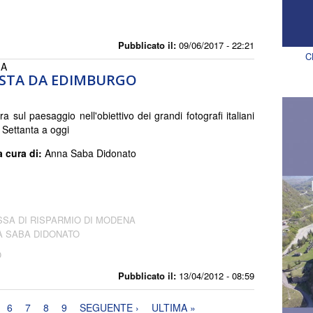
Pubblicato il:
09/06/2017 - 22:21
C
IA
ISTA DA EDIMBURGO
 sul paesaggio nell'obiettivo dei grandi fotografi italiani
 Settanta a oggi
a cura di:
Anna Saba Didonato
SSA DI RISPARMIO DI MODENA
A SABA DIDONATO
O
Pubblicato il:
13/04/2012 - 08:59
6
7
8
9
SEGUENTE ›
ULTIMA »