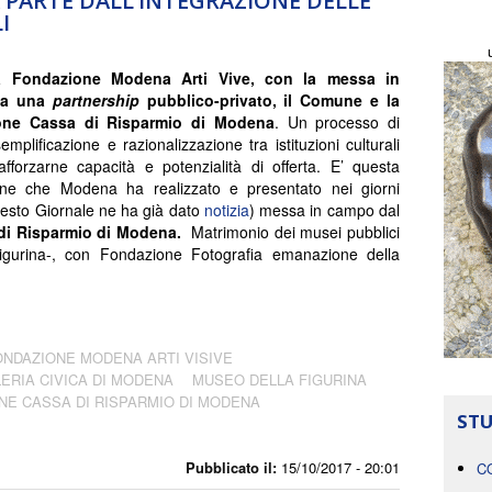
 PARTE DALL’INTEGRAZIONE DELLE
I
a Fondazione Modena Arti Vive, con la messa in
da una
partnership
pubblico-privato, il Comune e la
one Cassa di Risparmio di Modena
. Un processo di
emplificazione e razionalizzazione tra istituzioni culturali
afforzarne capacità e potenzialità di offerta. E’ questa
ione che Modena ha realizzato e presentato nei giorni
uesto Giornale ne ha già dato
notizia
) messa in campo dal
di Risparmio di Modena.
Matrimonio dei musei pubblici
igurina-, con Fondazione Fotografia emanazione della
ONDAZIONE MODENA ARTI VISIVE
ERIA CIVICA DI MODENA
MUSEO DELLA FIGURINA
NE CASSA DI RISPARMIO DI MODENA
STU
Pubblicato il:
15/10/2017 - 20:01
C