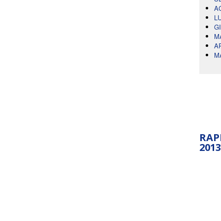
A
L
G
M
A
M
RAP
2013