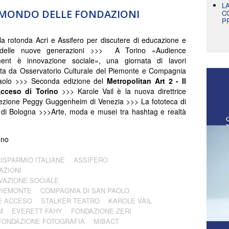
L
L MONDO DELLE FONDAZIONI
C
P
a rotonda Acri e Assifero per discutere di educazione e
 delle nuove generazioni >>> A Torino «Audience
ent è innovazione sociale», una giornata di lavori
ta da Osservatorio Culturale del Piemonte e Compagnia
aolo >>> Seconda edizione del
Metropolitan Art 2 - Il
Acceso di Torino
>>> Karole Vail è la nuova direttrice
lezione Peggy Guggenheim di Venezia >>> La fototeca di
 di Bologna >>>Arte, moda e musei tra hashtag e realtà
eno
RISPARMIO ITALIANE
ASSIFERO
AZIONI
VAZIONE SOCIALE
PIEMONTE
COMPAGNIA DI SAN PAOLO
RE ACCESO
STALKER TEATRO
KAROLE VAIL
M
EVERETT FAHY
FONDAZIONE ZERI
FONDAZIONE FOTOGRAFIA
MIBACT