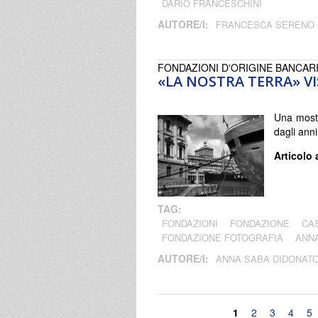
DARIO FRANCESCHINI
AUTORE/I:
FRANCESCA SERENO
FONDAZIONI D'ORIGINE BANCAR
«LA NOSTRA TERRA» V
Una mostra
dagli anni
Articolo 
TAG:
FONDAZIONI
FONDAZIONE
CA
FONDAZIONE FOTOGRAFIA
ANN
AUTORE/I:
ANNA SABA DIDONAT
Pagine
1
2
3
4
5