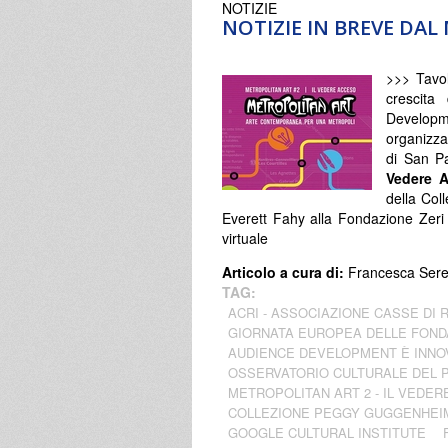
NOTIZIE
NOTIZIE IN BREVE DA
>>> Tavol
crescita
Developm
organizza
di San P
Vedere 
della Col
Everett Fahy alla Fondazione Zeri
virtuale
Articolo a cura di:
Francesca Ser
TAG:
ACRI - ASSOCIAZIONE CASSE DI 
GIORNATA EUROPEA DELLE FOND
AUDIENCE DEVELOPMENT È INNO
OSSERVATORIO CULTURALE DEL 
METROPOLITAN ART 2 - IL VEDE
COLLEZIONE PEGGY GUGGENHEI
GOOGLE CULTURAL INSTITUTE