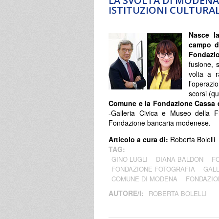
LA SVOLTA DI MODENA
ISTITUZIONI CULTURAL
Nasce l
campo 
Fondazi
fusione, s
volta a r
l’operaz
scorsi (q
Comune e la Fondazione Cassa 
-Galleria Civica e Museo della F
Fondazione bancaria modenese.
Articolo a cura di:
Roberta Bolelli
TAG:
GINO LUGLI
DIANA BALDON
F
FONDAZIONE FOTOGRAFIA
GALL
COMUNE DI MODENA
FONDAZIO
AUTORE/I:
ROBERTA BOLELLI