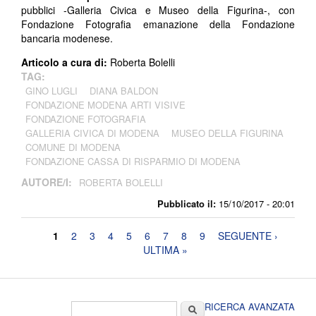
pubblici -Galleria Civica e Museo della Figurina-, con
Fondazione Fotografia emanazione della Fondazione
bancaria modenese.
Articolo a cura di:
Roberta Bolelli
TAG:
GINO LUGLI
DIANA BALDON
FONDAZIONE MODENA ARTI VISIVE
FONDAZIONE FOTOGRAFIA
GALLERIA CIVICA DI MODENA
MUSEO DELLA FIGURINA
COMUNE DI MODENA
FONDAZIONE CASSA DI RISPARMIO DI MODENA
AUTORE/I:
ROBERTA BOLELLI
Pubblicato il:
15/10/2017 - 20:01
Pagine
1
2
3
4
5
6
7
8
9
SEGUENTE ›
ULTIMA »
Form di ricerca
Cerca
RICERCA AVANZATA