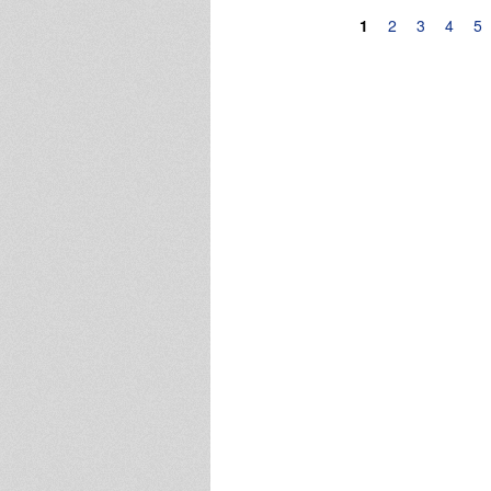
Pagine
1
2
3
4
5