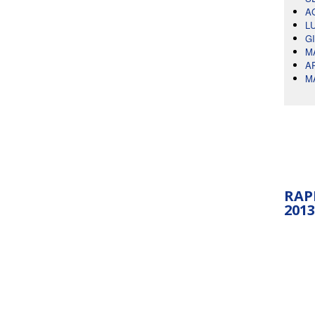
A
L
G
M
A
M
RAP
2013