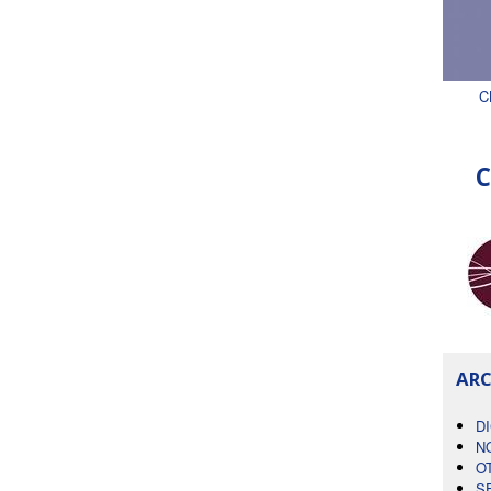
C
C
ARC
D
N
O
S