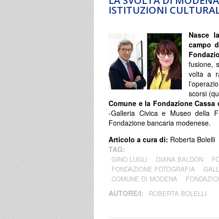
LA SVOLTA DI MODENA
ISTITUZIONI CULTURAL
Nasce l
campo 
Fondazi
fusione, s
volta a r
l’operaz
scorsi (q
Comune e la Fondazione Cassa 
-Galleria Civica e Museo della F
Fondazione bancaria modenese.
Articolo a cura di:
Roberta Bolelli
TAG:
GINO LUGLI
DIANA BALDON
F
FONDAZIONE FOTOGRAFIA
GALL
COMUNE DI MODENA
FONDAZIO
AUTORE/I:
ROBERTA BOLELLI