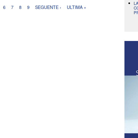
L
6
7
8
9
SEGUENTE ›
ULTIMA »
C
P