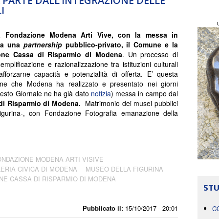
 PARTE DALL’INTEGRAZIONE DELLE
I
a Fondazione Modena Arti Vive, con la messa in
da una
partnership
pubblico-privato, il Comune e la
one Cassa di Risparmio di Modena
. Un processo di
emplificazione e razionalizzazione tra istituzioni culturali
afforzarne capacità e potenzialità di offerta. E’ questa
ione che Modena ha realizzato e presentato nei giorni
uesto Giornale ne ha già dato
notizia
) messa in campo dal
di Risparmio di Modena.
Matrimonio dei musei pubblici
igurina-, con Fondazione Fotografia emanazione della
ONDAZIONE MODENA ARTI VISIVE
ERIA CIVICA DI MODENA
MUSEO DELLA FIGURINA
NE CASSA DI RISPARMIO DI MODENA
STU
Pubblicato il:
15/10/2017 - 20:01
C