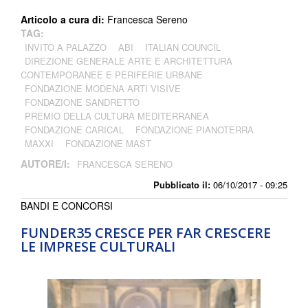
Articolo a cura di:
Francesca Sereno
TAG:
INVITO A PALAZZO
ABI
ITALIAN COUNCIL
DIREZIONE GENERALE ARTE E ARCHITETTURA
CONTEMPORANEE E PERIFERIE URBANE
FONDAZIONE MODENA ARTI VISIVE
FONDAZIONE SANDRETTO
PREMIO DELLA CULTURA MEDITERRANEA
FONDAZIONE CARICAL
FONDAZIONE PIANOTERRA
MAXXI
FONDAZIONE MAST
AUTORE/I:
FRANCESCA SERENO
Pubblicato il:
06/10/2017 - 09:25
BANDI E CONCORSI
FUNDER35 CRESCE PER FAR CRESCERE
LE IMPRESE CULTURALI