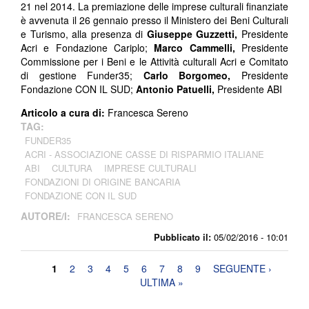
21 nel 2014. La premiazione delle imprese culturali finanziate
è avvenuta il 26 gennaio presso il Ministero dei Beni Culturali
e Turismo, alla presenza di
Giuseppe Guzzetti,
Presidente
Acri e Fondazione Cariplo;
Marco Cammelli,
Presidente
Commissione per i Beni e le Attività culturali Acri e Comitato
di gestione Funder35;
Carlo Borgomeo,
Presidente
Fondazione CON IL SUD;
Antonio Patuelli,
Presidente ABI
Articolo a cura di:
Francesca Sereno
TAG:
FUNDER35
ACRI - ASSOCIAZIONE CASSE DI RISPARMIO ITALIANE
ABI
CULTURA
IMPRESE CULTURALI
FONDAZIONI DI ORIGINE BANCARIA
FONDAZIONE CON IL SUD
AUTORE/I:
FRANCESCA SERENO
Pubblicato il:
05/02/2016 - 10:01
Pagine
1
2
3
4
5
6
7
8
9
SEGUENTE ›
ULTIMA »