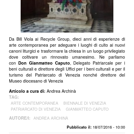
Da Bill Viola ai Recycle Group, dieci anni di esperienze di
arte contemporanea per adeguare i luoghi di culto ai nuovi
canoni liturgici e trasformare la chiesa in un luogo privilegiato
dove coltivare un rinnovato umanesimo. Ne parliamo
con
Don Gianmatteo Caputo
, Delegato Patriarcale per i
beni culturali e direttore degli Uffici per i beni culturali e per il
turismo del Patriarcato di Venezia nonché direttore del
Museo diocesano di Venezia
Articolo a cura di:
Andrea Archinà
TAG:
ARTE CONTEMPORANEA
BIENNALE DI VENEZIA
PATRIARCATO DI VENEZIA
GIANMATTEO CAPUTO
AUTORE/I:
ANDREA ARCHINÀ
Pubblicato il:
18/07/2016 - 10:00