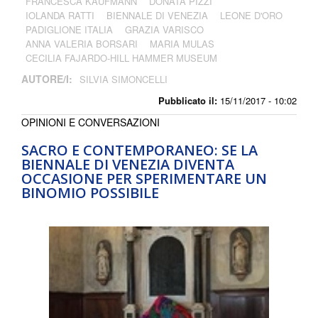
FRANCESCA KAUFMANN
DONATA PIZZI
IOLANDA RATTI
BIENNALE DI VENEZIA
LEONE D'ORO
PADIGLIONE ITALIA
GRAZIA VARISCO
ANNA VALERIA BORSARI
MARIA MULAS
CECILIA FAJARDO-HILL HAMMER MUSEUM
AUTORE/I:
SILVIA SIMONCELLI
Pubblicato il:
15/11/2017 - 10:02
OPINIONI E CONVERSAZIONI
SACRO E CONTEMPORANEO: SE LA
BIENNALE DI VENEZIA DIVENTA
OCCASIONE PER SPERIMENTARE UN
BINOMIO POSSIBILE