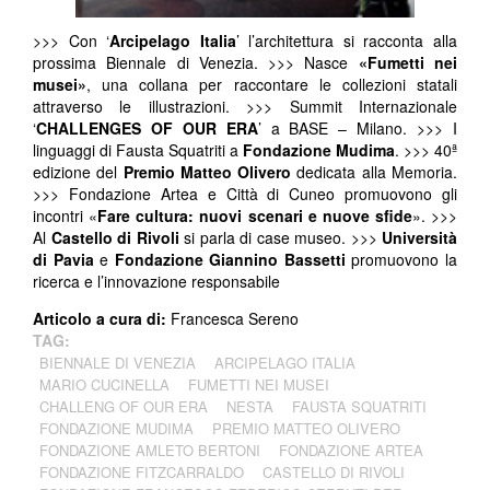
>>> Con ‘
Arcipelago Italia
’ l’architettura si racconta alla
prossima Biennale di Venezia. >>> Nasce
«Fumetti nei
musei»
, una collana per raccontare le collezioni statali
attraverso le illustrazioni. >>> Summit Internazionale
‘
CHALLENGES OF OUR ERA
’ a BASE – Milano. >>> I
linguaggi di Fausta Squatriti a
Fondazione Mudima
. >>> 40ª
edizione del
Premio Matteo Olivero
dedicata alla Memoria.
>>> Fondazione Artea e Città di Cuneo promuovono gli
incontri «
Fare cultura: nuovi scenari e nuove sfide
». >>>
Al
Castello di Rivoli
si parla di case museo. >>>
Università
di Pavia
e
Fondazione Giannino Bassetti
promuovono la
ricerca e l’innovazione responsabile
Articolo a cura di:
Francesca Sereno
TAG:
BIENNALE DI VENEZIA
ARCIPELAGO ITALIA
MARIO CUCINELLA
FUMETTI NEI MUSEI
CHALLENG OF OUR ERA
NESTA
FAUSTA SQUATRITI
FONDAZIONE MUDIMA
PREMIO MATTEO OLIVERO
FONDAZIONE AMLETO BERTONI
FONDAZIONE ARTEA
FONDAZIONE FITZCARRALDO
CASTELLO DI RIVOLI