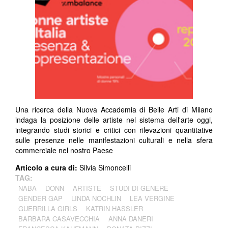
Una ricerca della Nuova Accademia di Belle Arti di Milano
indaga la posizione delle artiste nel sistema dell'arte oggi,
integrando studi storici e critici con rilevazioni quantitative
sulle presenze nelle manifestazioni culturali e nella sfera
commerciale nel nostro Paese
Articolo a cura di:
Silvia Simoncelli
TAG:
NABA
DONN
ARTISTE
STUDI DI GENERE
GENDER GAP
LINDA NOCHLIN
LEA VERGINE
GUERRILLA GIRLS
KATRIN HASSLER
BARBARA CASAVECCHIA
ANNA DANERI