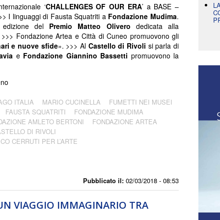
L
ternazionale ‘
CHALLENGES OF OUR ERA
’ a BASE –
C
>> I linguaggi di Fausta Squatriti a
Fondazione Mudima
.
P
 edizione del
Premio Matteo Olivero
dedicata alla
 >>> Fondazione Artea e Città di Cuneo promuovono gli
ari e nuove sfide
». >>> Al
Castello di Rivoli
si parla di
avia
e
Fondazione Giannino Bassetti
promuovono la
eno
AGO ITALIA
MARIO CUCINELLA
FUMETTI NEI MUSEI
FAUSTA SQUATRITI
FONDAZIONE MUDIMA
DAZIONE AMLETO BERTONI
FONDAZIONE ARTEA
STELLO DI RIVOLI
CO CERRUTI PER L’ARTE
I
Pubblicato il:
02/03/2018 - 08:53
UN VIAGGIO IMMAGINARIO TRA