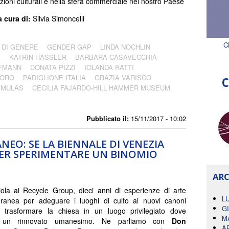
zioni culturali e nella sfera commerciale nel nostro Paese
a cura di:
Silvia Simoncelli
C
 DI GENERE
GENDER GAP
LINDA NOCHLIN
S
KATRIN HASSLER
BARBARA CASAVECCHIA
FMANN
DONATA PIZZI
IOLANDA RATTI
'ORO
PADIGLIONE ITALIA
GRAZIA VARISCO
C
 MULAS
CECILIA FAJARDO-HILL HAMMER MUSEUM
Pubblicato il:
15/11/2017 - 10:02
EO: SE LA BIENNALE DI VENEZIA
ER SPERIMENTARE UN BINOMIO
ARC
iola ai Recycle Group, dieci anni di esperienze di arte
L
ranea per adeguare i luoghi di culto ai nuovi canoni
G
 e trasformare la chiesa in un luogo privilegiato dove
M
re un rinnovato umanesimo. Ne parliamo con
Don
A