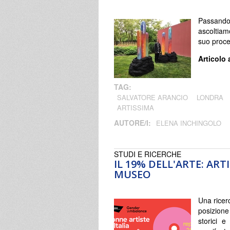
Passando
ascoltiamo
suo proce
Articolo 
TAG:
SALVATORE ARANCIO
LONDRA
ARTISSIMA
AUTORE/I:
ELENA INCHINGOLO
STUDI E RICERCHE
IL 19% DELL'ARTE: ART
MUSEO
Una ricer
posizione
storici e