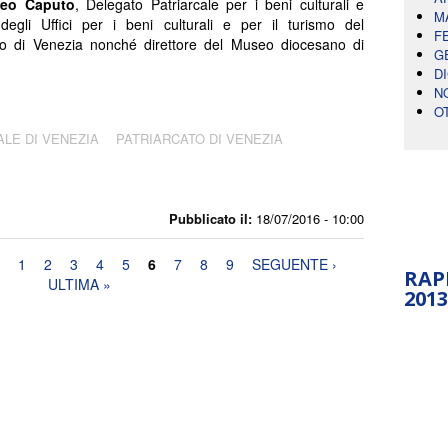
teo Caputo
, Delegato Patriarcale per i beni culturali e
M
 degli Uffici per i beni culturali e per il turismo del
F
to di Venezia nonché direttore del Museo diocesano di
G
D
N
O
ALE DI VENEZIA
PATRIARCATO DI VENEZIA
Pubblicato il:
18/07/2016 - 10:00
1
2
3
4
5
6
7
8
9
SEGUENTE ›
RAP
ULTIMA »
2013