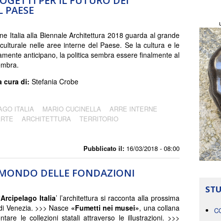
ROGETTI PER IL FUTURO DEI
L PAESE
one Italia alla Biennale Architettura 2018 guarda al grande
culturale nelle aree interne del Paese. Se la cultura e le
camente anticipano, la politica sembra essere finalmente al
embra.
a cura di:
Stefania Crobe
AGO ITALIA
MARIO CUCINELLA
ARRE INTERNE
ARTE
ARCHITETTURA
TERRITORIO
Pubblicato il:
16/03/2018 - 08:00
L MONDO DELLE FONDAZIONI
STU
‘
Arcipelago Italia
’ l’architettura si racconta alla prossima
di Venezia. >>> Nasce
«Fumetti nei musei»
, una collana
C
tare le collezioni statali attraverso le illustrazioni. >>>