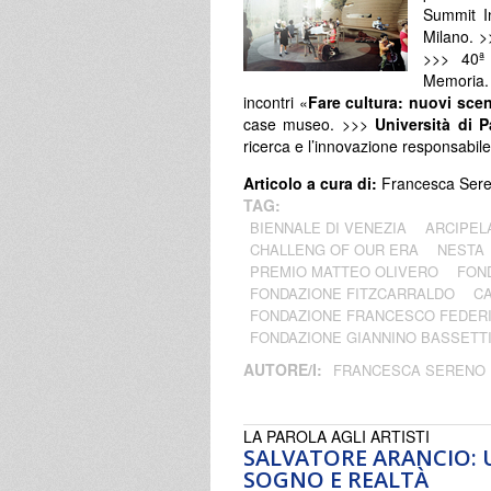
Summit In
Milano. >
>>> 40ª
Memoria.
incontri «
Fare cultura: nuovi scen
case museo. >>>
Università di P
ricerca e l’innovazione responsabile
Articolo a cura di:
Francesca Ser
TAG:
BIENNALE DI VENEZIA
ARCIPEL
CHALLENG OF OUR ERA
NESTA
PREMIO MATTEO OLIVERO
FON
FONDAZIONE FITZCARRALDO
CA
FONDAZIONE FRANCESCO FEDERI
FONDAZIONE GIANNINO BASSETT
AUTORE/I:
FRANCESCA SERENO
LA PAROLA AGLI ARTISTI
SALVATORE ARANCIO: 
SOGNO E REALTÀ