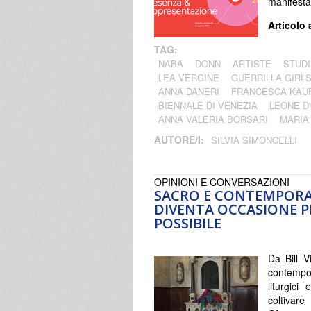
manifesta
Articolo 
TAG:
NABA
DONN
ARTISTE
STUDI
LEA VERGINE
GUERRILLA GIRL
ANNA DANERI
FRANCESCA KAU
BIENNALE DI VENEZIA
LEONE D
ANNA VALERIA BORSARI
MARIA
AUTORE/I:
SILVIA SIMONCELLI
OPINIONI E CONVERSAZIONI
SACRO E CONTEMPORAN
DIVENTA OCCASIONE P
POSSIBILE
Da Bill V
contempo
liturgici
coltiva