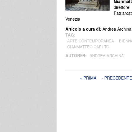
Gianmat
direttore
Patriarca
Venezia
Articolo a cura di:
Andrea Archinà
TAG:
ARTE CONTEMPORANEA
BIENN
GIANMATTEO CAPUTO
AUTORE/I:
ANDREA ARCHINÀ
Pagine
« PRIMA
‹ PRECEDENTE