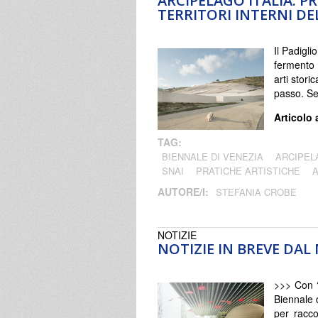
ARCIPELAGO ITALIA. P
TERRITORI INTERNI DE
Il Padigli
fermento 
arti stori
passo. S
Articolo 
TAG:
BIENNALE DI VENEZIA
ARCIPEL
SNAI
PRATICHE ARTISTICHE
AUTORE/I:
STEFANIA CROBE
NOTIZIE
NOTIZIE IN BREVE DA
>>> Con 
Biennale 
per raccon