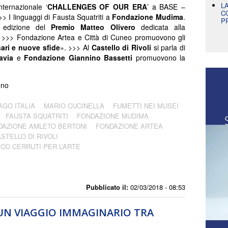
L
ternazionale ‘
CHALLENGES OF OUR ERA
’ a BASE –
C
>> I linguaggi di Fausta Squatriti a
Fondazione Mudima
.
P
 edizione del
Premio Matteo Olivero
dedicata alla
 >>> Fondazione Artea e Città di Cuneo promuovono gli
ari e nuove sfide
». >>> Al
Castello di Rivoli
si parla di
avia
e
Fondazione Giannino Bassetti
promuovono la
eno
AGO ITALIA
MARIO CUCINELLA
FUMETTI NEI MUSEI
FAUSTA SQUATRITI
FONDAZIONE MUDIMA
DAZIONE AMLETO BERTONI
FONDAZIONE ARTEA
STELLO DI RIVOLI
CO CERRUTI PER L’ARTE
I
Pubblicato il:
02/03/2018 - 08:53
UN VIAGGIO IMMAGINARIO TRA