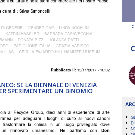
zioni culturali e nella sfera commerciale nel nostro Paese
a cura di:
Silvia Simoncelli
C
 DI GENERE
GENDER GAP
LINDA NOCHLIN
S
KATRIN HASSLER
BARBARA CASAVECCHIA
FMANN
DONATA PIZZI
IOLANDA RATTI
'ORO
PADIGLIONE ITALIA
GRAZIA VARISCO
C
 MULAS
CECILIA FAJARDO-HILL HAMMER MUSEUM
Pubblicato il:
15/11/2017 - 10:02
EO: SE LA BIENNALE DI VENEZIA
ER SPERIMENTARE UN BINOMIO
ARC
iola ai Recycle Group, dieci anni di esperienze di arte
G
ranea per adeguare i luoghi di culto ai nuovi canoni
D
 e trasformare la chiesa in un luogo privilegiato dove
N
re un rinnovato umanesimo. Ne parliamo con
Don
O