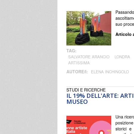
Passando
ascoltiamo
suo proce
Articolo 
TAG:
SALVATORE ARANCIO
LONDRA
ARTISSIMA
AUTORE/I:
ELENA INCHINGOLO
STUDI E RICERCHE
IL 19% DELL'ARTE: ART
MUSEO
Una ricer
posizione
storici e