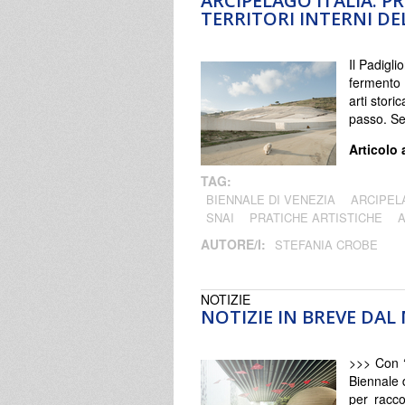
ARCIPELAGO ITALIA. P
TERRITORI INTERNI DE
Il Padigli
fermento 
arti stori
passo. S
Articolo 
TAG:
BIENNALE DI VENEZIA
ARCIPEL
SNAI
PRATICHE ARTISTICHE
AUTORE/I:
STEFANIA CROBE
NOTIZIE
NOTIZIE IN BREVE DA
>>> Con 
Biennale 
per raccon