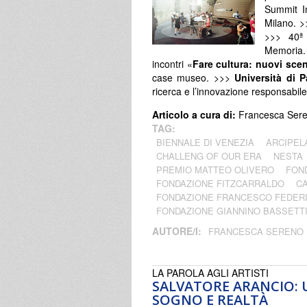
Summit In
Milano. >
>>> 40ª
Memoria.
incontri «
Fare cultura: nuovi scen
case museo. >>>
Università di P
ricerca e l’innovazione responsabile
Articolo a cura di:
Francesca Ser
TAG:
BIENNALE DI VENEZIA
ARCIPEL
CHALLENG OF OUR ERA
NESTA
PREMIO MATTEO OLIVERO
FON
FONDAZIONE FITZCARRALDO
CA
FONDAZIONE FRANCESCO FEDERI
FONDAZIONE GIANNINO BASSETT
AUTORE/I:
FRANCESCA SERENO
LA PAROLA AGLI ARTISTI
SALVATORE ARANCIO: 
SOGNO E REALTÀ