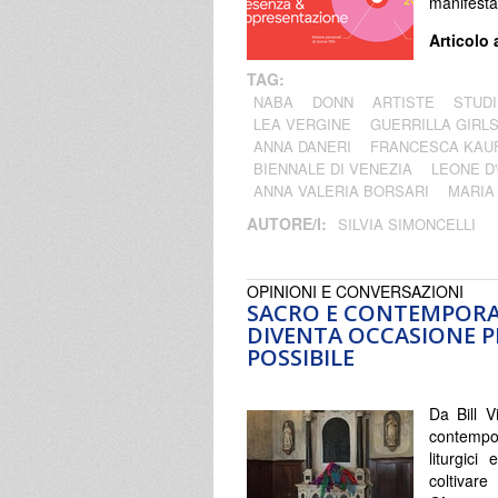
manifesta
Articolo 
TAG:
NABA
DONN
ARTISTE
STUDI
LEA VERGINE
GUERRILLA GIRL
ANNA DANERI
FRANCESCA KAU
BIENNALE DI VENEZIA
LEONE D
ANNA VALERIA BORSARI
MARIA
AUTORE/I:
SILVIA SIMONCELLI
OPINIONI E CONVERSAZIONI
SACRO E CONTEMPORAN
DIVENTA OCCASIONE P
POSSIBILE
Da Bill V
contempo
liturgici
coltiva