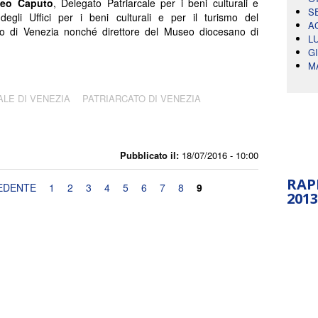
teo Caputo
, Delegato Patriarcale per i beni culturali e
S
 degli Uffici per i beni culturali e per il turismo del
A
to di Venezia nonché direttore del Museo diocesano di
L
G
M
ALE DI VENEZIA
PATRIARCATO DI VENEZIA
Pubblicato il:
18/07/2016 - 10:00
RAP
EDENTE
1
2
3
4
5
6
7
8
9
2013