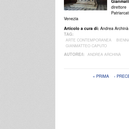
Gianmat
direttore
Patriarca
Venezia
Articolo a cura di:
Andrea Archinà
TAG:
ARTE CONTEMPORANEA
BIENN
GIANMATTEO CAPUTO
AUTORE/I:
ANDREA ARCHINÀ
Pagine
« PRIMA
‹ PREC