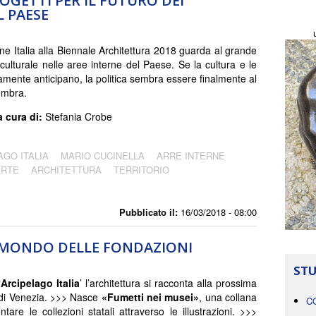
ROGETTI PER IL FUTURO DEI
L PAESE
one Italia alla Biennale Architettura 2018 guarda al grande
culturale nelle aree interne del Paese. Se la cultura e le
camente anticipano, la politica sembra essere finalmente al
embra.
a cura di:
Stefania Crobe
AGO ITALIA
MARIO CUCINELLA
ARRE INTERNE
ARTE
ARCHITETTURA
TERRITORIO
Pubblicato il:
16/03/2018 - 08:00
L MONDO DELLE FONDAZIONI
STU
‘
Arcipelago Italia
’ l’architettura si racconta alla prossima
di Venezia. >>> Nasce
«Fumetti nei musei»
, una collana
C
tare le collezioni statali attraverso le illustrazioni. >>>