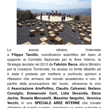
Lo scorso ottobre, l'intervista
a
Filippo Tantillo
, coordinatore scientifico del team di
supporto al Comitato Nazionale per le Aree Interne, la
Strategia lanciata nel 2013 da
Fabrizio Barca
, allora Ministro
per la Coesione Territoriale, ha acceso un fertile dibattito ed
è stata il pretesto per metttere a confronto opinioni e
riflessioni che arrivano dal mondo accademico e non. A
partire dalla provocazione del 'vuoto', attraverso le voci
di
Associazione ArtePollino, Claudio Calvaresi,
Stefano
Consiglio,
Emmanuele Curti, Lidia Decandia, Elena
Jachia,
Rosaria Mencarelli,
Massimo Sargolini, Veronica
Vecchi,
in uno
SPECIALE AREE INTERNE
che trovate
all'interno di questo numero, scopriamo un corpo pulsante e