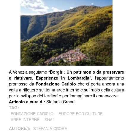
A Venezia seguiamo “
Borghi: Un patrimonio da preservare
e riattivare. Esperienze in Lombardia
”, l'appuntamento
promosso da
Fondazione Cariplo
che ci porta ancora una
volta a riflettere sul tema aree interne e sul ruolo della cultura
per lo sviluppo dei territori e per immaginare il
non ancora
Articolo a cura di:
Stefania Crobe
TAG:
FONDAZIONE CARIPLO
EUROPE FOR CULTURE
AREE INTERNE
SNAI
AUTORE/I:
STEFANIA CROBE