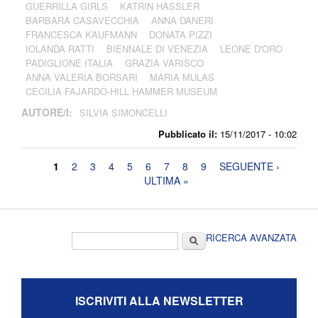
GUERRILLA GIRLS
KATRIN HASSLER
BARBARA CASAVECCHIA
ANNA DANERI
FRANCESCA KAUFMANN
DONATA PIZZI
IOLANDA RATTI
BIENNALE DI VENEZIA
LEONE D'ORO
PADIGLIONE ITALIA
GRAZIA VARISCO
ANNA VALERIA BORSARI
MARIA MULAS
CECILIA FAJARDO-HILL HAMMER MUSEUM
AUTORE/I:
SILVIA SIMONCELLI
Pubblicato il:
15/11/2017 - 10:02
Pagine
1
2
3
4
5
6
7
8
9
SEGUENTE ›
ULTIMA »
Form di ricerca
Cerca
RICERCA AVANZATA
ISCRIVITI ALLA NEWSLETTER