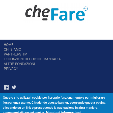
HOME
CHI SIAMO
PARTNERSHIP
FONDAZIONI DI ORIGINE BANCARIA
ALTRE FONDAZIONI
PRIVACY
Questo sito utilizza i cookie per i proprio funzionamento e per migliorare
Il Giornale delle Fondazioni - Periodico telematico
l'esperienza utente. Chiudendo questo banner, scorrendo questa pagina,
Reg. Tribunale n.7 del 22/07/2014 – ISSN 2421-2466
cliccando su un link o proseguendo la navigazione in altra maniera,
© Fondazione Venezia 2000 - Dorsoduro 3488/U - 30123 Venezia - Italia -
acconsenti all'uso dei cookie.
C.F. 94046390277
Maggiori informazioni