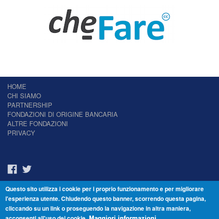
HOME
CHI SIAMO
PARTNERSHIP
FONDAZIONI DI ORIGINE BANCARIA
ALTRE FONDAZIONI
PRIVACY
Questo sito utilizza i cookie per i proprio funzionamento e per migliorare
Il Giornale delle Fondazioni - Periodico telematico
l'esperienza utente. Chiudendo questo banner, scorrendo questa pagina,
Reg. Tribunale n.7 del 22/07/2014 – ISSN 2421-2466
cliccando su un link o proseguendo la navigazione in altra maniera,
© Fondazione Venezia 2000 - Dorsoduro 3488/U - 30123 Venezia - Italia -
acconsenti all'uso dei cookie.
C.F. 94046390277
Maggiori informazioni