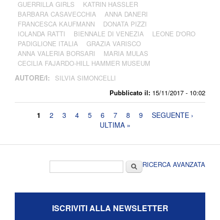
GUERRILLA GIRLS
KATRIN HASSLER
BARBARA CASAVECCHIA
ANNA DANERI
FRANCESCA KAUFMANN
DONATA PIZZI
IOLANDA RATTI
BIENNALE DI VENEZIA
LEONE D'ORO
PADIGLIONE ITALIA
GRAZIA VARISCO
ANNA VALERIA BORSARI
MARIA MULAS
CECILIA FAJARDO-HILL HAMMER MUSEUM
AUTORE/I:
SILVIA SIMONCELLI
Pubblicato il:
15/11/2017 - 10:02
Pagine
1
2
3
4
5
6
7
8
9
SEGUENTE ›
ULTIMA »
Form di ricerca
Cerca
RICERCA AVANZATA
ISCRIVITI ALLA NEWSLETTER