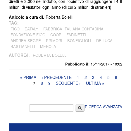
diretti e 3.000 nell’indotto, con l'obiettivo di raggiungere i 4-6
milioni di visitatori ogni anno (di cui 2 milioni di stranieri).
Articolo a cura di:
Roberta Bolelli
TAG:
FICO
EATALY
FABBRICA ITALIANA CONTADINA
FONDAZIONE FICO
COOP
FARINETTI
ANDREA SEGRÈ
PRIMORI
BONFIGLIOLI
DE LUCA
BASTIANELLI
MEROLA
AUTORE/I:
ROBERTA BOLELLI
Pubblicato il:
15/11/2017 - 10:02
Pagine
« PRIMA
‹ PRECEDENTE
1
2
3
4
5
6
7
8
9
SEGUENTE ›
ULTIMA »
Form di ricerca
Cerca
RICERCA AVANZATA