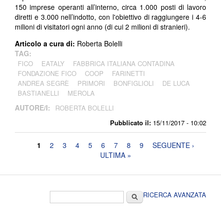
150 imprese operanti all’interno, circa 1.000 posti di lavoro
diretti e 3.000 nell’indotto, con l'obiettivo di raggiungere i 4-6
milioni di visitatori ogni anno (di cui 2 milioni di stranieri).
Articolo a cura di:
Roberta Bolelli
TAG:
FICO
EATALY
FABBRICA ITALIANA CONTADINA
FONDAZIONE FICO
COOP
FARINETTI
ANDREA SEGRÈ
PRIMORI
BONFIGLIOLI
DE LUCA
BASTIANELLI
MEROLA
AUTORE/I:
ROBERTA BOLELLI
Pubblicato il:
15/11/2017 - 10:02
Pagine
1
2
3
4
5
6
7
8
9
SEGUENTE ›
ULTIMA »
Form di ricerca
Cerca
RICERCA AVANZATA