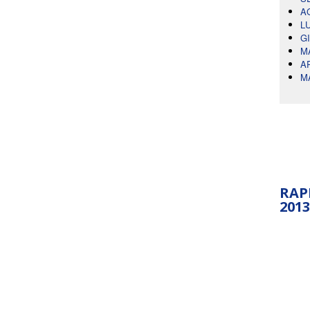
A
L
G
M
A
M
RAP
2013