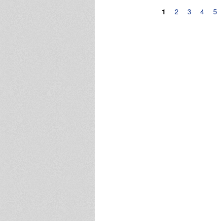
Pagine
1
2
3
4
5