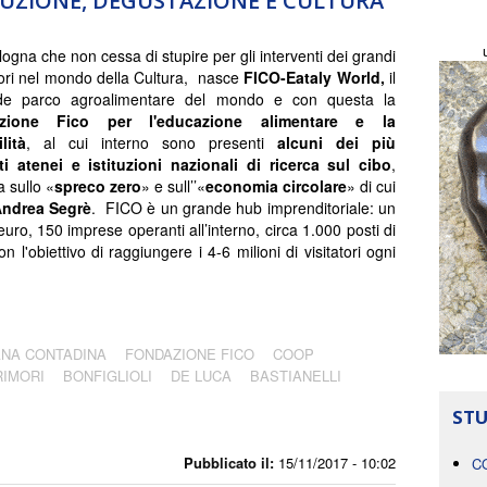
ODUZIONE, DEGUSTAZIONE E CULTURA
ogna che non cessa di stupire per gli interventi dei grandi
ori nel mondo della Cultura, nasce
FICO-Eataly World,
il
de parco agroalimentare del mondo e con questa la
zione Fico per l'educazione alimentare e la
lità
, al cui interno sono presenti
alcuni dei più
ti atenei e istituzioni nazionali di ricerca sul cibo
,
a sullo «
spreco zero
» e sull’’«
economia circolare
» di cui
ndrea Segrè
. FICO è un grande hub imprenditoriale: un
euro, 150 imprese operanti all’interno, circa 1.000 posti di
on l'obiettivo di raggiungere i 4-6 milioni di visitatori ogni
ANA CONTADINA
FONDAZIONE FICO
COOP
RIMORI
BONFIGLIOLI
DE LUCA
BASTIANELLI
STU
Pubblicato il:
15/11/2017 - 10:02
C