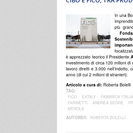
CIBO È FICO, TRA PR
In una Bol
imprendit
più gran
Fonda
Sostenibi
importan
focalizzat
è apprezzato teorico il Presidente
A
investimento di circa 120 milioni di 
lavoro diretti e 3.000 nell’indotto, c
anno (di cui 2 milioni di stranieri).
Articolo a cura di:
Roberta Bolelli
TAG:
FICO
EATALY
FABBRICA ITALI
FARINETTI
ANDREA SEGRÈ
P
MEROLA
AUTORE/I:
ROBERTA BOLELLI