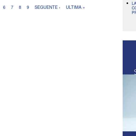
L
6
7
8
9
SEGUENTE ›
ULTIMA »
C
P