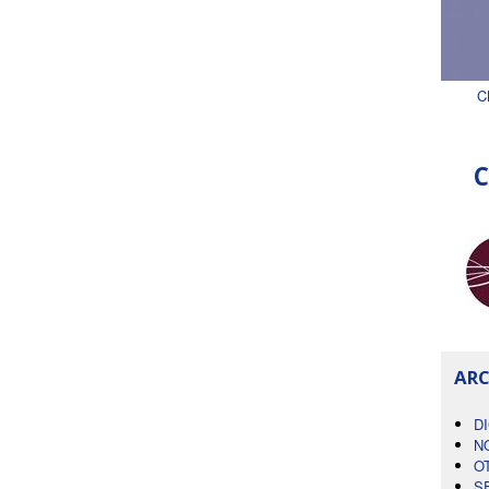
C
C
ARC
D
N
O
S