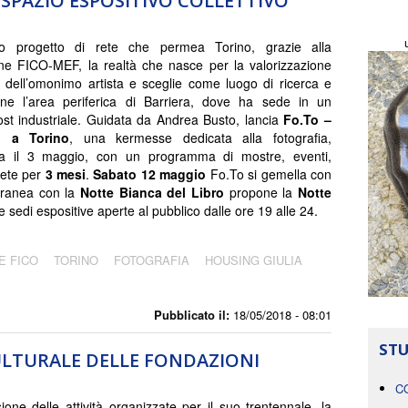
 SPAZIO ESPOSITIVO COLLETTIVO
 progetto di rete che permea Torino, grazie alla
e FICO-MEF, la realtà che nasce per la valorizzazione
a dell’omonimo artista e sceglie come luogo di ricerca e
one l’area periferica di Barriera, dove ha sede in un
post industriale. Guidata da Andrea Busto, lancia
Fo.To –
i a Torino
, una kermesse dedicata alla fotografia,
ta il 3 maggio, con un programma di mostre, eventi,
rete per
3 mesi
.
Sabato 12 maggio
Fo.To si gemella con
ranea con la
Notte Bianca del Libro
propone la
Notte
 le sedi espositive aperte al pubblico dalle ore 19 alle 24.
E FICO
TORINO
FOTOGRAFIA
HOUSING GIULIA
Pubblicato il:
18/05/2018 - 08:01
STU
CULTURALE DELLE FONDAZIONI
C
ione delle attività organizzate per il suo trentennale, la