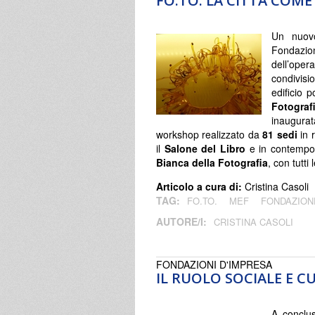
FO.TO. LA CITTÀ COME
Un nuovo
Fondazion
dell’oper
condivisi
edificio 
Fotograf
inaugura
workshop realizzato da
81 sedi
in 
il
Salone del Libro
e in contempo
Bianca della Fotografia
, con tutti
Articolo a cura di:
Cristina Casoli
TAG:
FO.TO.
MEF
FONDAZION
AUTORE/I:
CRISTINA CASOLI
FONDAZIONI D'IMPRESA
IL RUOLO SOCIALE E 
A conclus