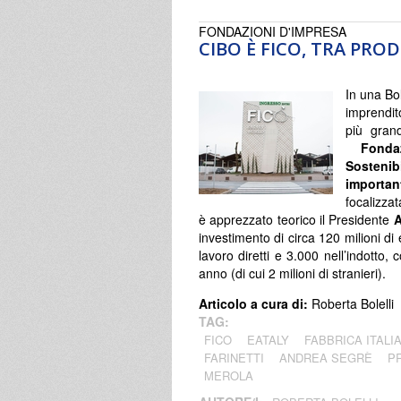
FONDAZIONI D'IMPRESA
CIBO È FICO, TRA PR
In una Bol
imprendit
più gran
Fonda
Sostenibi
importan
focalizzat
è apprezzato teorico il Presidente
A
investimento di circa 120 milioni di 
lavoro diretti e 3.000 nell’indotto, c
anno (di cui 2 milioni di stranieri).
Articolo a cura di:
Roberta Bolelli
TAG:
FICO
EATALY
FABBRICA ITALI
FARINETTI
ANDREA SEGRÈ
P
MEROLA