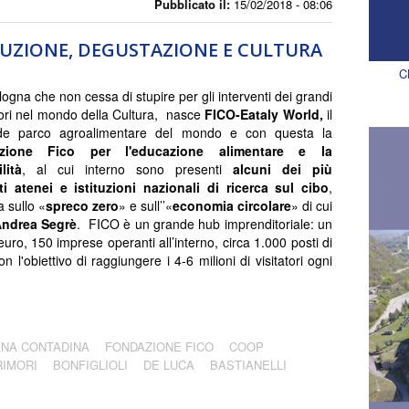
Pubblicato il:
15/02/2018 - 08:06
ODUZIONE, DEGUSTAZIONE E CULTURA
C
ogna che non cessa di stupire per gli interventi dei grandi
ori nel mondo della Cultura, nasce
FICO-Eataly World,
il
de parco agroalimentare del mondo e con questa la
zione Fico per l'educazione alimentare e la
lità
, al cui interno sono presenti
alcuni dei più
ti atenei e istituzioni nazionali di ricerca sul cibo
,
a sullo «
spreco zero
» e sull’’«
economia circolare
» di cui
ndrea Segrè
. FICO è un grande hub imprenditoriale: un
euro, 150 imprese operanti all’interno, circa 1.000 posti di
on l'obiettivo di raggiungere i 4-6 milioni di visitatori ogni
ANA CONTADINA
FONDAZIONE FICO
COOP
RIMORI
BONFIGLIOLI
DE LUCA
BASTIANELLI