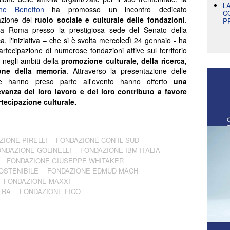
L
one Benetton
ha promosso un incontro dedicato
C
razione del
ruolo sociale e culturale delle fondazioni
.
P
 a Roma presso la prestigiosa sede del Senato della
a, l'iniziativa – che si è svolta mercoledì 24 gennaio - ha
partecipazione di numerose fondazioni attive sul territorio
 negli ambiti della
promozione culturale, della ricerca,
ione della memoria
. Attraverso la presentazione delle
 che hanno preso parte all'evento hanno offerto
una
levanza del loro lavoro e del loro contributo a favore
rtecipazione culturale.
ZIONE PIRELLI
FONDAZIONE CON IL SUD
NDAZIONE GOLINELLI
FONDAZIONE IBM ITALIA
FONDAZIONE GIUSEPPE WHITAKER
OSTENIBILE
FONDAZIONE EDMUD MACH
FONDAZIONE MAXXI
ERA
FONDAZIONE FICO