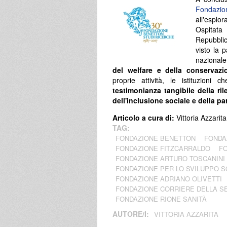
Fondazi
all'esplo
Ospitata
Repubblic
visto la 
nazionale
del welfare e della conservaz
proprie attività, le istituzioni
testimonianza tangibile della ri
dell'inclusione sociale e della pa
Articolo a cura di:
Vittoria Azzarita
TAG:
FONDAZIONE BENETTON
FONDA
FONDAZIONE FITZCARRALDO
FO
FONDAZIONE ARTURO TOSCANINI
FONDAZIONE PER LO SVILUPPO S
FONDAZIONE ADRIANO OLIVETTI
FONDAZIONE CORRIERE DELLA S
FONDAZIONE RIONE SANITÀ
AUTORE/I:
VITTORIA AZZARITA