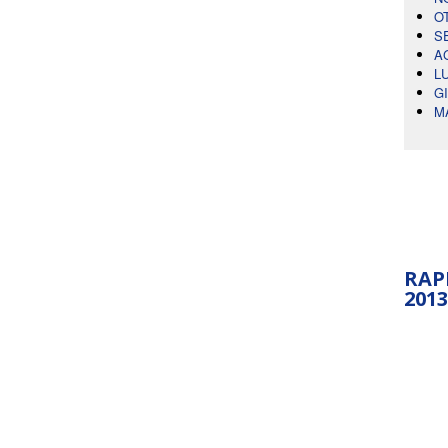
O
S
A
L
G
M
RAP
2013