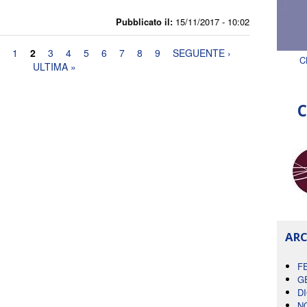
Pubblicato il:
15/11/2017 - 10:02
1
2
3
4
5
6
7
8
9
SEGUENTE ›
C
ULTIMA »
C
ARC
F
G
D
N