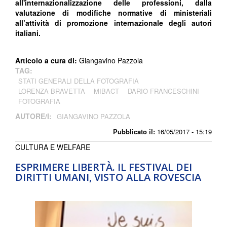
all'internazionalizzazione delle professioni, dalla
valutazione di modifiche normative di ministeriali
all’attività di promozione internazionale degli autori
italiani.
Articolo a cura di:
Giangavino Pazzola
TAG:
STATI GENERALI DELLA FOTOGRAFIA
LORENZA BRAVETTA
MIBACT
DARIO FRANCESCHINI
FOTOGRAFIA
AUTORE/I:
GIANGAVINO PAZZOLA
Pubblicato il:
16/05/2017 - 15:19
CULTURA E WELFARE
ESPRIMERE LIBERTÀ. IL FESTIVAL DEI
DIRITTI UMANI, VISTO ALLA ROVESCIA