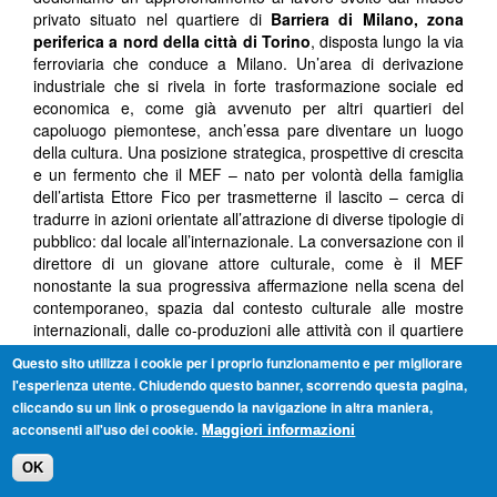
privato situato nel quartiere di
Barriera di Milano, zona
periferica a nord della città di Torino
, disposta lungo la via
ferroviaria che conduce a Milano. Un’area di derivazione
industriale che si rivela in forte trasformazione sociale ed
economica e, come già avvenuto per altri quartieri del
capoluogo piemontese, anch’essa pare diventare un luogo
della cultura. Una posizione strategica, prospettive di crescita
e un fermento che il MEF – nato per volontà della famiglia
dell’artista Ettore Fico per trasmetterne il lascito – cerca di
tradurre in azioni orientate all’attrazione di diverse tipologie di
pubblico: dal locale all’internazionale. La conversazione con il
direttore di un giovane attore culturale, come è il MEF
nonostante la sua progressiva affermazione nella scena del
contemporaneo, spazia dal contesto culturale alle mostre
internazionali, dalle co-produzioni alle attività con il quartiere
più multietico della città
Questo sito utilizza i cookie per i proprio funzionamento e per migliorare
l'esperienza utente. Chiudendo questo banner, scorrendo questa pagina,
Articolo a cura di:
Giangavino Pazzola
cliccando su un link o proseguendo la navigazione in altra maniera,
TAG:
acconsenti all'uso dei cookie.
Maggiori informazioni
MUSEO ETTORE FICO
BARRIERA DI MILANO
ARTE
FOTOGRAFIA
DESIGN
OK
AUTORE/I:
GIANGAVINO PAZZOLA