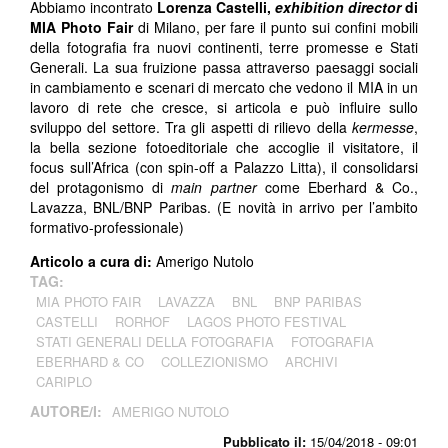
Abbiamo incontrato
Lorenza Castelli,
exhibition director
di
MIA Photo Fair
di Milano, per fare il punto sui confini mobili
della fotografia fra nuovi continenti, terre promesse e Stati
Generali. La sua fruizione passa attraverso paesaggi sociali
in cambiamento e scenari di mercato che vedono il MIA in un
lavoro di rete che cresce, si articola e può influire sullo
sviluppo del settore. Tra gli aspetti di rilievo della
kermesse
,
la bella sezione fotoeditoriale che accoglie il visitatore, il
focus sull’Africa (con spin-off a Palazzo Litta), il consolidarsi
del protagonismo di
main
partner
come Eberhard & Co.,
Lavazza, BNL/BNP Paribas. (E novità in arrivo per l’ambito
formativo-professionale)
Articolo a cura di:
Amerigo Nutolo
TAG:
MIA PHOTO FAIR
LAVAZZA
BNL
BNP PARIBAS
CASTELLI
RORHOF
LAGOS PHOTO FESTIVAL
STATI GENERALI DELLA FOTOGRAFIA
FOTOGRAFIA
EBERHARD & CO
COLLEZIONISMO
ARCHIVI
CARIPLO
AUTORE/I:
AMERIGO NUTOLO
Pubblicato il:
15/04/2018 - 09:01