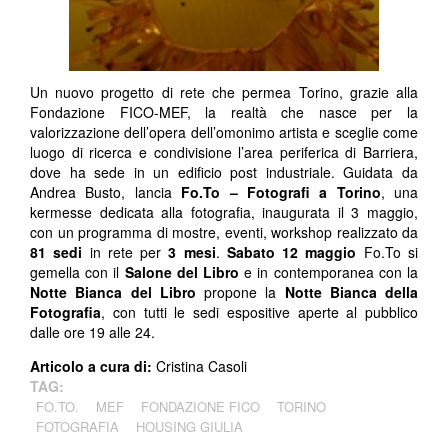
Un nuovo progetto di rete che permea Torino, grazie alla
Fondazione FICO-MEF, la realtà che nasce per la
valorizzazione dell’opera dell’omonimo artista e sceglie come
luogo di ricerca e condivisione l’area periferica di Barriera,
dove ha sede in un edificio post industriale. Guidata da
Andrea Busto, lancia
Fo.To – Fotografi a Torino
, una
kermesse dedicata alla fotografia, inaugurata il 3 maggio,
con un programma di mostre, eventi, workshop realizzato da
81 sedi
in rete per
3 mesi
.
Sabato 12 maggio
Fo.To si
gemella con il
Salone del Libro
e in contemporanea con la
Notte Bianca del Libro
propone la
Notte Bianca della
Fotografia
, con tutti le sedi espositive aperte al pubblico
dalle ore 19 alle 24.
Articolo a cura di:
Cristina Casoli
TAG:
FO.TO.
MEF
FONDAZIONE FICO
TORINO
FOTOGRAFIA
HOUSING GIULIA