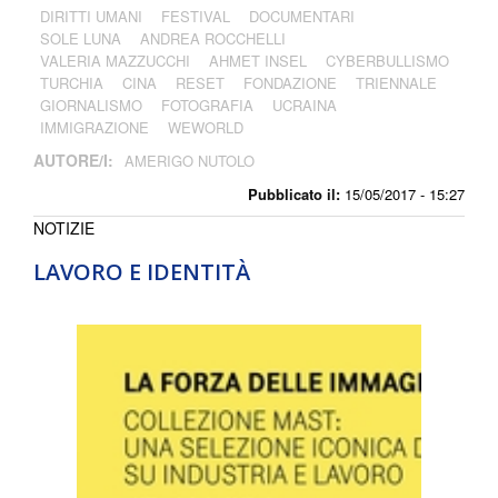
DIRITTI UMANI
FESTIVAL
DOCUMENTARI
SOLE LUNA
ANDREA ROCCHELLI
VALERIA MAZZUCCHI
AHMET INSEL
CYBERBULLISMO
TURCHIA
CINA
RESET
FONDAZIONE
TRIENNALE
GIORNALISMO
FOTOGRAFIA
UCRAINA
IMMIGRAZIONE
WEWORLD
AUTORE/I:
AMERIGO NUTOLO
Pubblicato il:
15/05/2017 - 15:27
NOTIZIE
LAVORO E IDENTITÀ