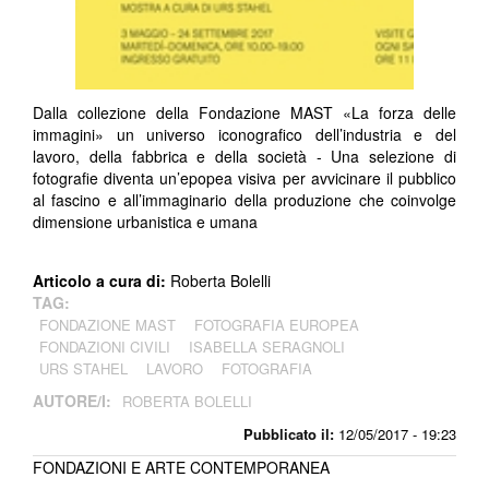
Dalla collezione della Fondazione MAST «La forza delle
immagini» un universo iconografico dell’industria e del
lavoro, della fabbrica e della società - Una selezione di
fotografie diventa un’epopea visiva per avvicinare il pubblico
al fascino e all’immaginario della produzione che coinvolge
dimensione urbanistica e umana
Articolo a cura di:
Roberta Bolelli
TAG:
FONDAZIONE MAST
FOTOGRAFIA EUROPEA
FONDAZIONI CIVILI
ISABELLA SERAGNOLI
URS STAHEL
LAVORO
FOTOGRAFIA
AUTORE/I:
ROBERTA BOLELLI
Pubblicato il:
12/05/2017 - 19:23
FONDAZIONI E ARTE CONTEMPORANEA