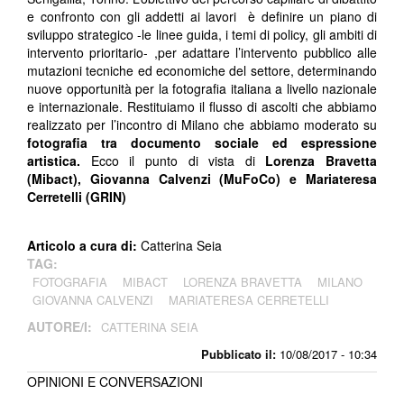
e confronto con gli addetti ai lavori è definire un piano di
sviluppo strategico -le linee guida, i temi di policy, gli ambiti di
intervento prioritario- ,per adattare l’intervento pubblico alle
mutazioni tecniche ed economiche del settore, determinando
nuove opportunità per la fotografia italiana a livello nazionale
e internazionale. Restituiamo il flusso di ascolti che abbiamo
realizzato per l’incontro di Milano che abbiamo moderato su
fotografia tra documento sociale ed espressione
artistica.
Ecco il punto di vista di
Lorenza Bravetta
(Mibact), Giovanna Calvenzi (MuFoCo) e Mariateresa
Cerretelli (GRIN)
Articolo a cura di:
Catterina Seia
TAG:
FOTOGRAFIA
MIBACT
LORENZA BRAVETTA
MILANO
GIOVANNA CALVENZI
MARIATERESA CERRETELLI
AUTORE/I:
CATTERINA SEIA
Pubblicato il:
10/08/2017 - 10:34
OPINIONI E CONVERSAZIONI