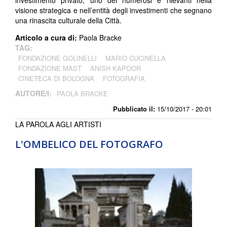
visione strategica e nell’entità degli investimenti che segnano
una rinascita culturale della Città.
Articolo a cura di:
Paola Bracke
TAG:
FONDAZIONE GOLINELLI
MARIO CUCINELLA
FONDAZIONE MAST
ANISH KAPOOR
CINETECA DI BOLOGNA
FOTOGRAFIA
AUTORE/I:
PAOLA BRACKE
Pubblicato il:
15/10/2017 - 20:01
LA PAROLA AGLI ARTISTI
L'OMBELICO DEL FOTOGRAFO