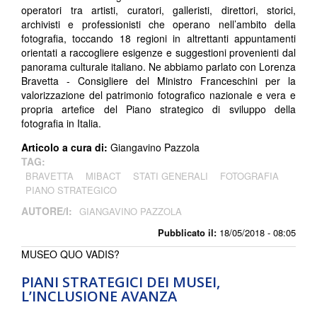
operatori tra artisti, curatori, galleristi, direttori, storici,
archivisti e professionisti che operano nell’ambito della
fotografia, toccando 18 regioni in altrettanti appuntamenti
orientati a raccogliere esigenze e suggestioni provenienti dal
panorama culturale italiano. Ne abbiamo parlato con Lorenza
Bravetta - Consigliere del Ministro Franceschini per la
valorizzazione del patrimonio fotografico nazionale e vera e
propria artefice del Piano strategico di sviluppo della
fotografia in Italia.
Articolo a cura di:
Giangavino Pazzola
TAG:
BRAVETTA
MIBACT
STATI GENERALI
FOTOGRAFIA
PIANO STRATEGICO
AUTORE/I:
GIANGAVINO PAZZOLA
Pubblicato il:
18/05/2018 - 08:05
MUSEO QUO VADIS?
PIANI STRATEGICI DEI MUSEI,
L’INCLUSIONE AVANZA