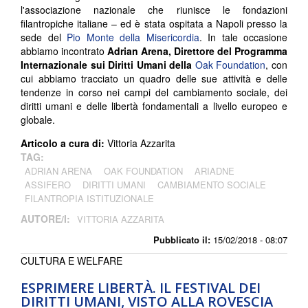
l'associazione nazionale che riunisce le fondazioni
filantropiche italiane – ed è stata ospitata a Napoli presso la
sede del
Pio Monte della Misericordia
. In tale occasione
abbiamo incontrato
Adrian Arena, Direttore del Programma
Internazionale sui Diritti Umani della
Oak Foundation
, con
cui abbiamo tracciato un quadro delle sue attività e delle
tendenze in corso nei campi del cambiamento sociale, dei
diritti umani e delle libertà fondamentali a livello europeo e
globale.
Articolo a cura di:
Vittoria Azzarita
TAG:
ADRIAN ARENA
OAK FOUNDATION
ARIADNE
ASSIFERO
DIRITTI UMANI
CAMBIAMENTO SOCIALE
FILANTROPIA ISTITUZIONALE
AUTORE/I:
VITTORIA AZZARITA
Pubblicato il:
15/02/2018 - 08:07
CULTURA E WELFARE
ESPRIMERE LIBERTÀ. IL FESTIVAL DEI
DIRITTI UMANI, VISTO ALLA ROVESCIA