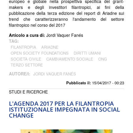
europeo e globale nella prospettiva specifica dei grant-
makers e degli investitori filantropici, ai fini della
pubblicazione della terza edizione del report di Ariadne sui
trend che caratterizzeranno l'andamento del settore
filantropico nel corso del 2017
Articolo a cura di:
Jordi Vaquer Fanés
TAG:
FILANTROPIA
ARIADNE
OPEN SOCIETY FOUNDATIONS
DIRITTI UMANI
SOCIETÀ CIVILE
CAMBIAMENTO SOCIALE
ONG
TERZO SETTORE
AUTORE/I:
JORDI VAQUER FANÉS
Pubblicato il:
15/04/2017 - 00:23
STUDI E RICERCHE
L'AGENDA 2017 PER LA FILANTROPIA
ISTITUZIONALE IMPEGNATA IN SOCIAL
CHANGE