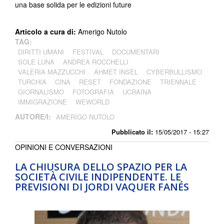
una base solida per le edizioni future
Articolo a cura di:
Amerigo Nutolo
TAG:
DIRITTI UMANI
FESTIVAL
DOCUMENTARI
SOLE LUNA
ANDREA ROCCHELLI
VALERIA MAZZUCCHI
AHMET INSEL
CYBERBULLISMO
TURCHIA
CINA
RESET
FONDAZIONE
TRIENNALE
GIORNALISMO
FOTOGRAFIA
UCRAINA
IMMIGRAZIONE
WEWORLD
AUTORE/I:
AMERIGO NUTOLO
Pubblicato il:
15/05/2017 - 15:27
OPINIONI E CONVERSAZIONI
LA CHIUSURA DELLO SPAZIO PER LA
SOCIETÀ CIVILE INDIPENDENTE. LE
PREVISIONI DI JORDI VAQUER FANÉS