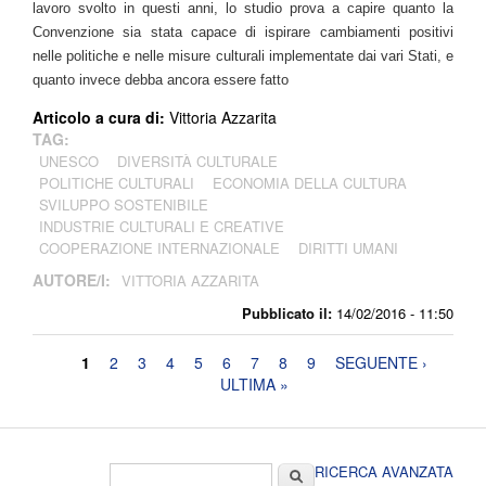
lavoro svolto in questi anni, lo studio prova a capire quanto la
Convenzione sia stata capace di ispirare cambiamenti positivi
nelle politiche e nelle misure culturali implementate dai vari Stati, e
quanto invece debba ancora essere fatto
Articolo a cura di:
Vittoria Azzarita
TAG:
UNESCO
DIVERSITÀ CULTURALE
POLITICHE CULTURALI
ECONOMIA DELLA CULTURA
SVILUPPO SOSTENIBILE
INDUSTRIE CULTURALI E CREATIVE
COOPERAZIONE INTERNAZIONALE
DIRITTI UMANI
AUTORE/I:
VITTORIA AZZARITA
Pubblicato il:
14/02/2016 - 11:50
Pagine
1
2
3
4
5
6
7
8
9
SEGUENTE ›
ULTIMA »
Form di ricerca
Cerca
RICERCA AVANZATA