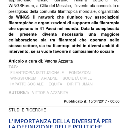
WINGSForum, a Città del Messico, l'evento più conosciuto e
prestigioso della comunità filantropica mondiale, organizzato
da
WINGS, il network che riunisce 167 associazioni
filantropiche e organizzazioni di supporto alla filantropia
che operano in 41 Paesi nel mondo. Data la complessità
del presente diventa necessaria una maggiore
collaborazione sia tra filantropi che operano nello
stesso settore, sia tra filantropi attivi in diversi ambiti di
intervento, se si vuole favorire il cambiamento sociale
Articolo a cura di:
Vittoria Azzarita
TAG:
FILANTROPIA ISTITUZIONALE
FONDAZIONI
WINGSFORUM
ARIADNE
SOCIETÀ CIVILE
IMPATTO SOCIALE
EQUITÀ
DIRITTI UMANI
AUTORE/I:
VITTORIA AZZARITA
Pubblicato il:
15/04/2017 - 00:00
STUDI E RICERCHE
L'IMPORTANZA DELLA DIVERSITÀ PER
LA DEFINIZIONE DELLE POLITICHE