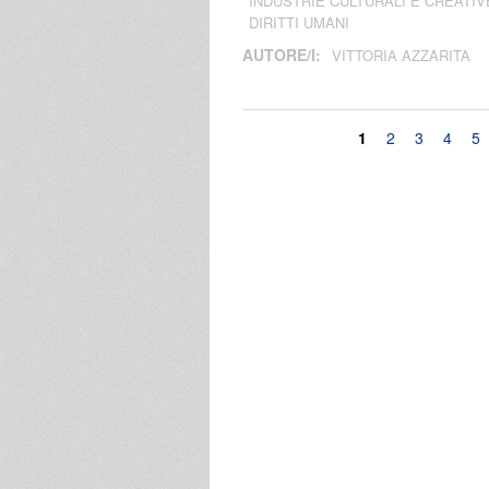
INDUSTRIE CULTURALI E CREATIV
DIRITTI UMANI
AUTORE/I:
VITTORIA AZZARITA
Pagine
1
2
3
4
5