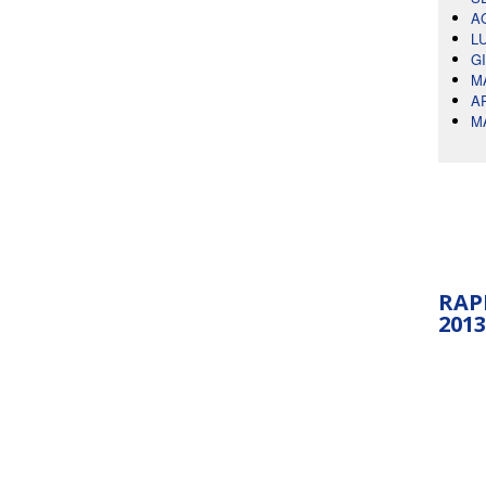
A
L
G
M
A
M
RAP
2013