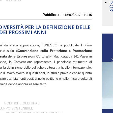
L
C
P
Pubblicato il:
15/02/2017 - 10:45
IVERSITÀ PER LA DEFINIZIONE DELLE
DEI PROSSIMI ANNI
nni dalla sua approvazione, l’UNESCO ha pubblicato il primo
bale sulla «
Convenzione sulla Protezione e Promozione
rsità delle Espressioni Culturali
». Ratificata da 141 Paesi in
ondo, la Convenzione rappresenta il principale strumento di
er la definizione delle politiche culturali, a livello internazionale.
 il lavoro svolto in questi anni, lo studio prova a capire quanto
are cambiamenti positivi nelle politiche e nelle misure culturali
invece debba ancora essere fatto
POLITICHE CULTURALI
LUPPO SOSTENIBILE