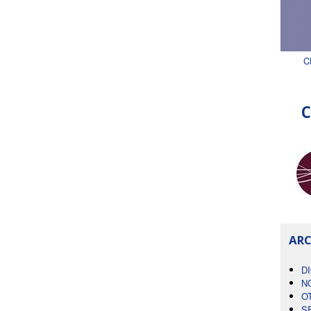
C
C
ARC
D
N
O
S