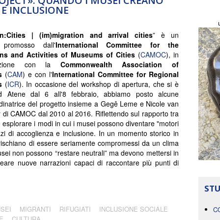
ROJECT». QUANDO I MUSEI CREANO
 E INCLUSIONE
on:Cities | (im)migration and arrival cities
” è un
 promosso dall'
International Committee for the
ons and Activities of Museums of Cities
(
CAMOC
), in
razione con la
Commonwealth Association of
s
(
CAM
) e con l'
International Committee for Regional
s
(
ICR
). In occasione del workshop di apertura, che si è
d Atene dal 6 all'8 febbraio, abbiamo posto alcune
inatrice del progetto insieme a Gegê Leme e Nicole van
y di CAMOC dal 2010 al 2016. Riflettendo sul rapporto tra
e esplorare i modi in cui i musei possono diventare "motori
pazi di accoglienza e inclusione. In un momento storico in
ale rischiano di essere seriamente compromessi da un clima
 musei non possono “restare neutrali” ma devono mettersi in
eare nuove narrazioni capaci di raccontare più punti di
STU
SEI
MIGRANTI
RIFUGIATI
INCLUSIONE SOCIALE
C
E
CULTURA