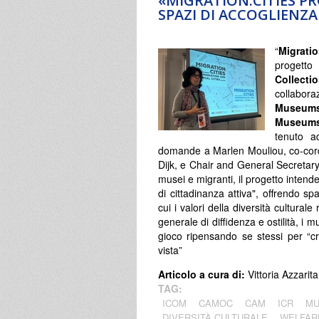
«MIGRATION:CITIES P
SPAZI DI ACCOGLIENZA
“
Migrati
progetto
Collecti
collabo
Museum
Museum
tenuto a
domande a Marlen Mouliou, co-cord
Dijk, e Chair and General Secretar
musei e migranti, il progetto intend
di cittadinanza attiva", offrendo s
cui i valori della diversità cultur
generale di diffidenza e ostilità, i
gioco ripensando se stessi per “cr
vista”
Articolo a cura di:
Vittoria Azzarita
TAG:
ICOM
CAMOC
CAM
ICR
MU
DIVERSITÀ CULTURALE
WELFAR