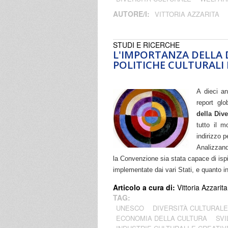
AUTORE/I:
VITTORIA AZZARITA
STUDI E RICERCHE
L'IMPORTANZA DELLA D
POLITICHE CULTURALI 
A dieci a
report glo
della Dive
tutto il m
indirizzo p
Analizzando
la Convenzione sia stata capace di ispir
implementate dai vari Stati, e quanto 
Articolo a cura di:
Vittoria Azzarita
TAG:
UNESCO
DIVERSITÀ CULTURALE
ECONOMIA DELLA CULTURA
SVI