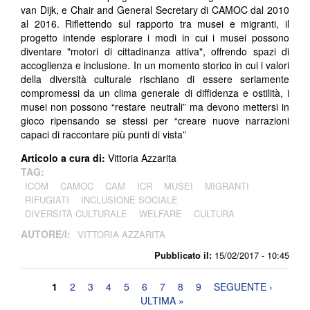
van Dijk, e Chair and General Secretary di CAMOC dal 2010
al 2016. Riflettendo sul rapporto tra musei e migranti, il
progetto intende esplorare i modi in cui i musei possono
diventare "motori di cittadinanza attiva", offrendo spazi di
accoglienza e inclusione. In un momento storico in cui i valori
della diversità culturale rischiano di essere seriamente
compromessi da un clima generale di diffidenza e ostilità, i
musei non possono “restare neutrali” ma devono mettersi in
gioco ripensando se stessi per “creare nuove narrazioni
capaci di raccontare più punti di vista”
Articolo a cura di:
Vittoria Azzarita
TAG:
ICOM
CAMOC
CAM
ICR
MUSEI
MIGRANTI
RIFUGIATI
INCLUSIONE SOCIALE
DIVERSITÀ CULTURALE
WELFARE
CULTURA
AUTORE/I:
VITTORIA AZZARITA
Pubblicato il:
15/02/2017 - 10:45
Pagine
1
2
3
4
5
6
7
8
9
SEGUENTE ›
ULTIMA »