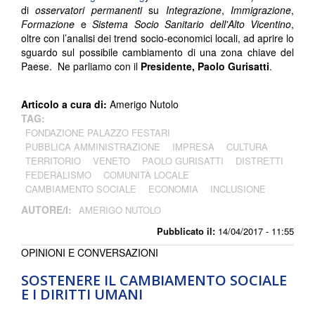
di
osservatori permanenti
su
Integrazione
,
Immigrazione
,
Formazione
e
Sistema Socio Sanitario dell'Alto Vicentino
,
oltre con l’analisi dei trend socio-economici locali, ad aprire lo
sguardo sul possibile cambiamento di una zona chiave del
Paese. Ne parliamo con il
Presidente, Paolo Gurisatti
.
Articolo a cura di:
Amerigo Nutolo
TAG:
FONDAZIONE PALAZZO FESTARI
PUBBLICA AMMINISTRAZIONE
IMPRESA
CULTURA
TERRITORIO
VENETO
PAOLO GURISATTI
DISTRETTI
FEDERALISMO
COMUNITÀ LOCALE
CAMBIAMENTO SOCIALE
ECONOMIA
INCLUSIONE
AUTORE/I:
AMERIGO NUTOLO
Pubblicato il:
14/04/2017 - 11:55
OPINIONI E CONVERSAZIONI
SOSTENERE IL CAMBIAMENTO SOCIALE
E I DIRITTI UMANI