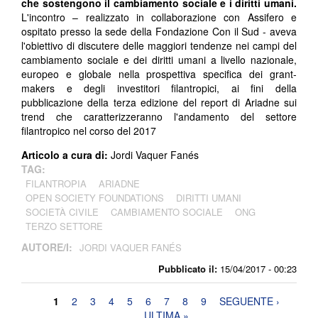
che sostengono il cambiamento sociale e i diritti umani.
L'incontro – realizzato in collaborazione con Assifero e
ospitato presso la sede della Fondazione Con il Sud - aveva
l'obiettivo di discutere delle maggiori tendenze nei campi del
cambiamento sociale e dei diritti umani a livello nazionale,
europeo e globale nella prospettiva specifica dei grant-
makers e degli investitori filantropici, ai fini della
pubblicazione della terza edizione del report di Ariadne sui
trend che caratterizzeranno l'andamento del settore
filantropico nel corso del 2017
Articolo a cura di:
Jordi Vaquer Fanés
TAG:
FILANTROPIA
ARIADNE
OPEN SOCIETY FOUNDATIONS
DIRITTI UMANI
SOCIETÀ CIVILE
CAMBIAMENTO SOCIALE
ONG
TERZO SETTORE
AUTORE/I:
JORDI VAQUER FANÉS
Pubblicato il:
15/04/2017 - 00:23
Pagine
1
2
3
4
5
6
7
8
9
SEGUENTE ›
ULTIMA »