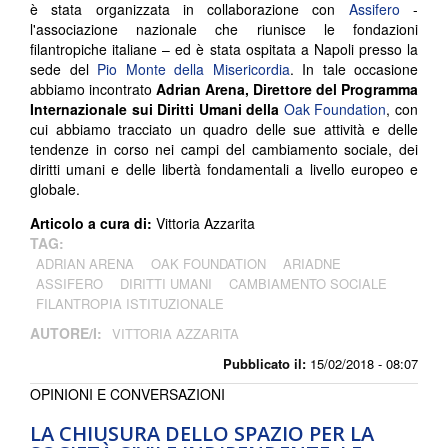
è stata organizzata in collaborazione con
Assifero
-
l'associazione nazionale che riunisce le fondazioni
filantropiche italiane – ed è stata ospitata a Napoli presso la
sede del
Pio Monte della Misericordia
. In tale occasione
abbiamo incontrato
Adrian Arena, Direttore del Programma
Internazionale sui Diritti Umani della
Oak Foundation
, con
cui abbiamo tracciato un quadro delle sue attività e delle
tendenze in corso nei campi del cambiamento sociale, dei
diritti umani e delle libertà fondamentali a livello europeo e
globale.
Articolo a cura di:
Vittoria Azzarita
TAG:
ADRIAN ARENA
OAK FOUNDATION
ARIADNE
ASSIFERO
DIRITTI UMANI
CAMBIAMENTO SOCIALE
FILANTROPIA ISTITUZIONALE
AUTORE/I:
VITTORIA AZZARITA
Pubblicato il:
15/02/2018 - 08:07
OPINIONI E CONVERSAZIONI
LA CHIUSURA DELLO SPAZIO PER LA